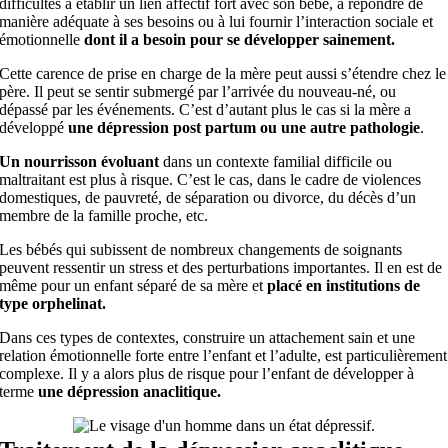
difficultés à établir un lien affectif fort avec son bébé, à répondre de
manière adéquate à ses besoins ou à lui fournir l’interaction sociale et
émotionnelle
dont il a besoin pour se développer sainement.
Cette carence de prise en charge de la mère peut aussi s’étendre chez le
père. Il peut se sentir submergé par l’arrivée du nouveau-né, ou
dépassé par les événements. C’est d’autant plus le cas si la mère a
développé
une dépression post partum ou une autre pathologie
.
Un nourrisson évoluant
dans un contexte familial difficile ou
maltraitant est plus à risque. C’est le cas, dans le cadre de violences
domestiques, de pauvreté, de séparation ou divorce, du décès d’un
membre de la famille proche, etc.
Les bébés qui subissent de nombreux changements de soignants
peuvent ressentir un stress et des perturbations importantes. Il en est de
même pour un enfant séparé de sa mère et
placé en institutions de
type orphelinat.
Dans ces types de contextes, construire un attachement sain et une
relation émotionnelle forte entre l’enfant et l’adulte, est particulièrement
complexe. Il y a alors plus de risque pour l’enfant de développer à
terme
une dépression anaclitique.