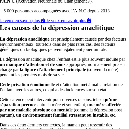
l’A.N.C
(Activation Neuronale du Changement®).
+ 5 000 personnes accompagnées avec l’A.N.C depuis 2013
Je veux en savoir plus
Je veux en savoir plus
Les causes de la dépression anaclitique
La dépression anaclitique
est principalement causée par des facteurs
environnementaux, toutefois dans de plus rares cas, des facteurs
génétiques ou biologiques peuvent également jouer un rôle.
La dépression anaclitique chez l’enfant est le plus souvent induite par
un
manque d’attention et de soins
appropriés, normalement pris en
charge par
la
figure d’attachement principale
(souvent la mère)
pendant les premiers mois de sa vie.
Cette privation émotionnelle
et d’attention met à mal la relation de
l’enfant avec les autres, ce qui a des incidences sur son état.
Cette carence peut intervenir pour diverses raisons, telles
qu’une
séparation précoce
entre la mère et son enfant,
une mère affectée
par une maladie physique ou mentale
(comme la dépression post
partum),
un
environnement familial stressant ou instable
, etc.
Dans ces deux derniers contextes, la maman peut ressentir des