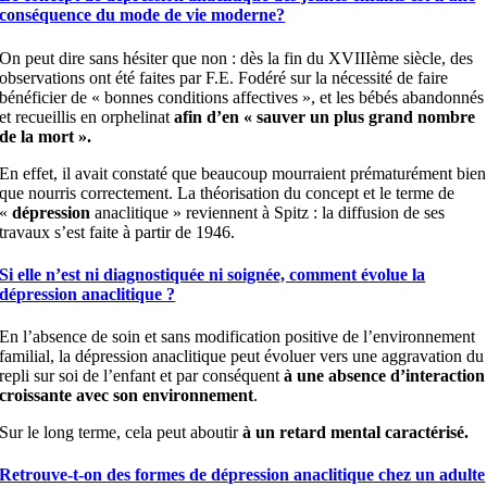
conséquence du mode de vie moderne?
On peut dire sans hésiter que non : dès la fin du XVIIIème siècle, des
observations ont été faites par F.E. Fodéré sur la nécessité de faire
bénéficier de « bonnes conditions affectives », et les bébés abandonnés
et recueillis en orphelinat
afin d’en « sauver un plus grand nombre
de la mort ».
En effet, il avait constaté que beaucoup mourraient prématurément bien
que nourris correctement. La théorisation du concept et le terme de
«
dépression
anaclitique » reviennent à Spitz : la diffusion de ses
travaux s’est faite à partir de 1946.
Si elle n’est ni diagnostiquée ni soignée, comment évolue la
dépression anaclitique ?
En l’absence de soin et sans modification positive de l’environnement
familial, la dépression anaclitique peut évoluer vers une aggravation du
repli sur soi de l’enfant et par conséquent
à une absence d’interaction
croissante avec son environnement
.
Sur le long terme, cela peut aboutir
à un retard mental caractérisé.
Retrouve-t-on des formes de dépression anaclitique chez un adulte