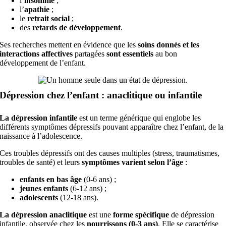
l’
insomnie
;
l’
apathie
;
le
retrait social
;
des
retards de développement
.
Ses recherches mettent en évidence que les
soins donnés et les
interactions affectives
partagées
sont essentiels
au bon
développement de l’enfant.
Dépression chez l’enfant : anaclitique ou infantile
La dépression infantile
est un terme générique qui englobe les
différents symptômes dépressifs pouvant apparaître chez l’enfant, de la
naissance à l’adolescence.
Ces troubles dépressifs ont des causes multiples (stress, traumatismes,
troubles de santé) et leurs
symptômes varient selon l’âge
:
enfants en bas âge
(0-6 ans) ;
jeunes enfants
(6-12 ans) ;
adolescents
(12-18 ans).
La dépression anaclitique
est une
forme spécifique
de dépression
infantile, observée chez les
nourrissons (0-3 ans)
. Elle se caractérise