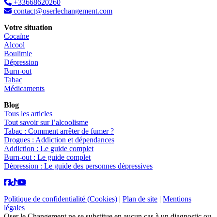
+33668620260
contact@oserlechangement.com
Votre situation
Cocaïne
Alcool
Boulimie
Dépression
Burn-out
Tabac
Médicaments
Blog
Tous les articles
Tout savoir sur l’alcoolisme
Tabac : Comment arrêter de fumer ?
Drogues : Addiction et dépendances
Addiction : Le guide complet
Burn-out : Le guide complet
Dépression : Le guide des personnes dépressives
Politique de confidentialité (Cookies)
|
Plan de site
|
Mentions
légales
Oser le Changement ne se substitue en aucun cas à un diagnostic ou