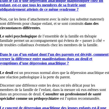
Dans le cas d’une dépression anaclitique diagnostiquée chez un
enfant, est-ce que tous les membres de sa fratrie sont
obligatoirement atteints de ce même syndrome ?
Non, car les liens d’attachement avec la mère (ou substitut maternel)
sont différents pour chaque enfant, et se sont construits
dans des
circonstances différentes
.
Le suivi psychologique
de l’ensemble de la famille en thérapie
familiale permet un accompagnement qui évitera de « passer à côté »
de troubles collatéraux éventuels chez les membres de la famille.
Dans le cas d’un enfant dont l’un des parents est décédé, comment
cerner la différence entre manifestations dues au deuil et
symptômes d’une dépression anaclitique ?
Le deuil
est un processus normal alors que la dépression anaclitique es
une réaction pathologique à la perte du parent.
Discerner une différence entre les deux est très délicat pour les
membres de la famille de l’enfant, dans la mesure où eux-mêmes sont
dans un processus de deuil.
Consulter un professionnel de santé
spécialisé comme un pédopsychiatre
est l’option recommandée.
Le concept de dépression anaclitique des jeunes enfants est-il une