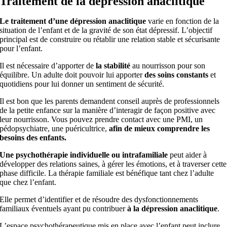
Traitement de la dépression anaclitique
Le traitement d’une dépression anaclitique
varie en fonction de la
situation de l’enfant et de la gravité de son état dépressif. L’objectif
principal est de construire ou rétablir une relation stable et sécurisante
pour l’enfant.
Il est nécessaire d’apporter de
la
stabilité
au nourrisson pour son
équilibre. Un adulte doit pouvoir lui apporter
des
soins constants
et
quotidiens pour lui donner un sentiment de sécurité.
Il est bon que les parents demandent conseil auprès de professionnels
de la petite enfance sur la manière d’interagir de façon positive avec
leur nourrisson. Vous pouvez prendre contact avec une PMI, un
pédopsychiatre, une puéricultrice,
afin de mieux comprendre les
besoins des enfants.
Une
psychothérapie individuelle ou intrafamiliale
peut aider à
développer des relations saines, à gérer les émotions, et à traverser cette
phase difficile. La thérapie familiale est bénéfique tant chez l’adulte
que chez l’enfant.
Elle permet d’identifier et de résoudre des dysfonctionnements
familiaux éventuels ayant pu contribuer
à la dépression anaclitique
.
L’espace psychothérapeutique mis en place avec l’enfant peut inclure