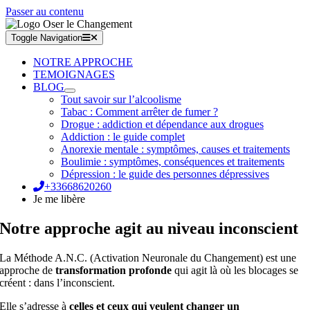
Passer au contenu
Toggle Navigation
NOTRE APPROCHE
TEMOIGNAGES
BLOG
Tout savoir sur l’alcoolisme
Tabac : Comment arrêter de fumer ?
Drogue : addiction et dépendance aux drogues
Addiction : le guide complet
Anorexie mentale : symptômes, causes et traitements
Boulimie : symptômes, conséquences et traitements
Dépression : le guide des personnes dépressives
+33668620260
Je me libère
Notre approche agit au niveau inconscient
La Méthode A.N.C. (Activation Neuronale du Changement) est une
approche de
transformation profonde
qui agit là où les blocages se
créent : dans l’inconscient.
Elle s’adresse à
celles et ceux qui veulent changer un