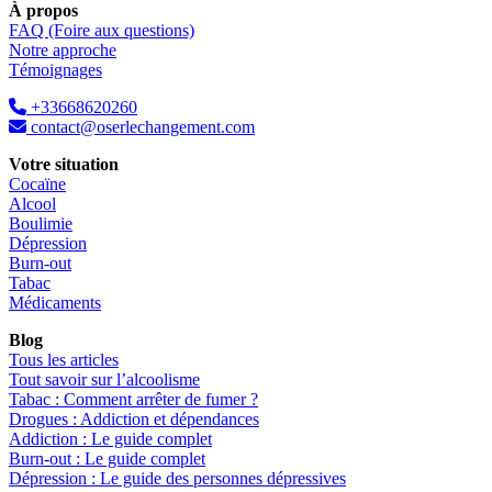
À propos
FAQ (Foire aux questions)
Notre approche
Témoignages
+33668620260
contact@oserlechangement.com
Votre situation
Cocaïne
Alcool
Boulimie
Dépression
Burn-out
Tabac
Médicaments
Blog
Tous les articles
Tout savoir sur l’alcoolisme
Tabac : Comment arrêter de fumer ?
Drogues : Addiction et dépendances
Addiction : Le guide complet
Burn-out : Le guide complet
Dépression : Le guide des personnes dépressives