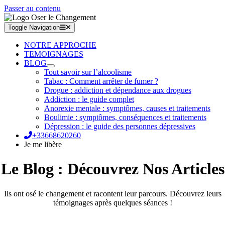
Passer au contenu
Toggle Navigation
NOTRE APPROCHE
TEMOIGNAGES
BLOG
Tout savoir sur l’alcoolisme
Tabac : Comment arrêter de fumer ?
Drogue : addiction et dépendance aux drogues
Addiction : le guide complet
Anorexie mentale : symptômes, causes et traitements
Boulimie : symptômes, conséquences et traitements
Dépression : le guide des personnes dépressives
+33668620260
Je me libère
Le Blog : Découvrez Nos Articles
Ils ont osé le changement et racontent leur parcours. Découvrez leurs
témoignages après quelques séances !