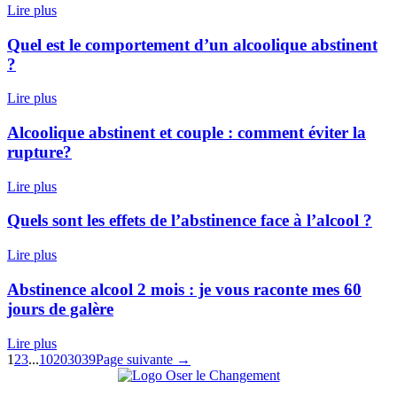
Lire plus
Quel est le comportement d’un alcoolique abstinent
?
Lire plus
Alcoolique abstinent et couple : comment éviter la
rupture?
Lire plus
Quels sont les effets de l’abstinence face à l’alcool ?
Lire plus
Abstinence alcool 2 mois : je vous raconte mes 60
jours de galère
Lire plus
1
2
3
...
10
20
30
39
Page suivante →