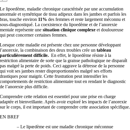
Le lipoedème, maladie chronique caractérisée par une accumulation
anormale et symétrique de tissu adipeux dans les jambes et parfois les
bras, touche environ
11%
des femmes et reste largement méconnu et
sous-diagnostiqué. La coexistence du lipoedème et de l’anorexie
mentale représente une
situation clinique complexe
et douloureuse
qui peut concerner certaines femmes.
Lorsque cette maladie est présente chez une personne développant
l’anorexie, la combinaison des deux troubles crée un
tableau
particulièrement difficile.
En effet, le lipoedème résiste à la
restriction alimentaire de sorte que la graisse pathologique ne disparaît
pas malgré la perte de poids. Ceci aggrave la détresse de la personne
qui voit ses jambes rester disproportionnées malgré ses efforts
drastiques pour maigrir. Cette frustration peut intensifier les
comportements de restriction alimentaire tout en rendant le diagnostic
de l’anorexie plus difficile.
Comprendre cette relation est essentiel pour une prise en charge
adaptée et bienveillante. Après avoir exploré les impacts de l’anorexie
sur le corps, il est important de comprendre cette association spécifique
EN BREF
– Le lipœdème est une maladie chronique méconnue