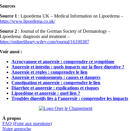
Sources
Source 1
: Lipoedema UK – Medical Information on Lipoedema –
https://www.lipoedema.co.uk/
Source 2
: Journal of the German Society of Dermatology –
Lipoedema: diagnosis and treatment –
https://onlinelibrary.wiley.com/journal/16100387
Voir aussi :
Acrocyanose et anorexie : comprendre ce symptôme
Anorexie et intestin : quels impacts sur la flore digestive ?
Anorexie et règles : comprendre le lien
Anorexie et vomissements : causes et dangers
Constipation et anorexie : comprendre le lien
Diarrhée et anorexie : explications et risques
Lipoedème et anorexie : quel lien ?
Troubles digestifs liés à l’anorexie : comprendre les impacts
À propos
FAQ (Foire aux questions)
Notre approche