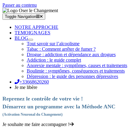
Passer au contenu
Toggle Navigation
NOTRE APPROCHE
TEMOIGNAGES
BLOG
Tout savoir sur l’alcoolisme
Tabac : Comment arrêter de fumer ?
Drogue : addiction et dépendance aux drogues
Addiction : le guide complet
Anorexie mentale : symptômes, causes et traitements
Boulimie : symptômes, conséquences et traitements
Dépression : le guide des personnes dépressives
+33668620260
Je me libère
Reprenez le contrôle de votre vie !
Démarrez un programme avec la Méthode ANC
(Activation Neuronal du Changement)
Je souhaite me faire accompagner !