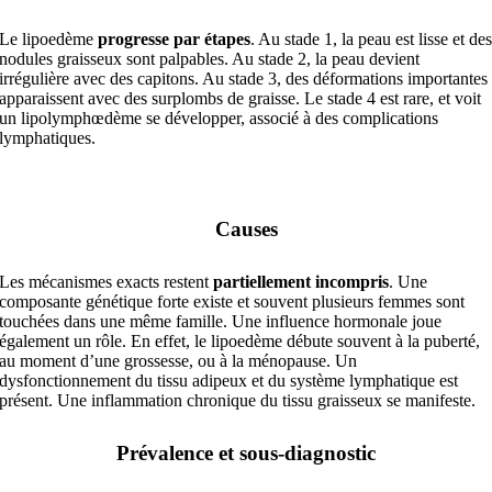
Le lipoedème
progresse par étapes
. Au stade 1, la peau est lisse et de
nodules graisseux sont palpables. Au stade 2, la peau devient
irrégulière avec des capitons. Au stade 3, des déformations importantes
apparaissent avec des surplombs de graisse. Le stade 4 est rare, et voit
un lipolymphœdème se développer, associé à des complications
lymphatiques.
Causes
Les mécanismes exacts restent
partiellement incompris
. Une
composante génétique forte existe et souvent plusieurs femmes sont
touchées dans une même famille. Une influence hormonale joue
également un rôle. En effet, le lipoedème débute souvent à la puberté,
au moment d’une grossesse, ou à la ménopause. Un
dysfonctionnement du tissu adipeux et du système lymphatique est
présent. Une inflammation chronique du tissu graisseux se manifeste.
Prévalence et sous-diagnostic