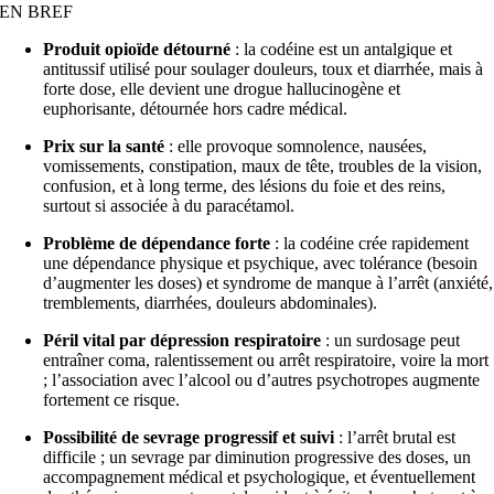
EN BREF
Produit opioïde détourné
: la codéine est un antalgique et
antitussif utilisé pour soulager douleurs, toux et diarrhée, mais à
forte dose, elle devient une drogue hallucinogène et
euphorisante, détournée hors cadre médical.
Prix sur la santé
: elle provoque somnolence, nausées,
vomissements, constipation, maux de tête, troubles de la vision,
confusion, et à long terme, des lésions du foie et des reins,
surtout si associée à du paracétamol.
Problème de dépendance forte
: la codéine crée rapidement
une dépendance physique et psychique, avec tolérance (besoin
d’augmenter les doses) et syndrome de manque à l’arrêt (anxiété,
tremblements, diarrhées, douleurs abdominales).
Péril vital par dépression respiratoire
: un surdosage peut
entraîner coma, ralentissement ou arrêt respiratoire, voire la mort
; l’association avec l’alcool ou d’autres psychotropes augmente
fortement ce risque.
Possibilité de sevrage progressif et suivi
: l’arrêt brutal est
difficile ; un sevrage par diminution progressive des doses, un
accompagnement médical et psychologique, et éventuellement