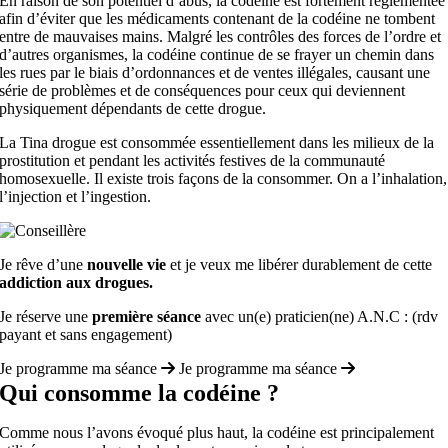
En raison de son potentiel d’abus, la codéine est fortement règlementée
afin d’éviter que les médicaments contenant de la codéine ne tombent
entre de mauvaises mains. Malgré les contrôles des forces de l’ordre et
d’autres organismes, la codéine continue de se frayer un chemin dans
les rues par le biais d’ordonnances et de ventes illégales, causant une
série de problèmes et de conséquences pour ceux qui deviennent
physiquement dépendants de cette drogue.
La Tina drogue est consommée essentiellement dans les milieux de la
prostitution et pendant les activités festives de la communauté
homosexuelle. Il existe trois façons de la consommer. On a l’inhalation,
l’injection et l’ingestion.
Je rêve d’une
nouvelle vie
et je veux me libérer durablement de cette
addiction aux drogues.
Je réserve une
première séance
avec un(e) praticien(ne) A.N.C : (rdv
payant et sans engagement)
Je programme ma séance
Je programme ma séance
Qui consomme la codéine ?
Comme nous l’avons évoqué plus haut, la codéine est principalement