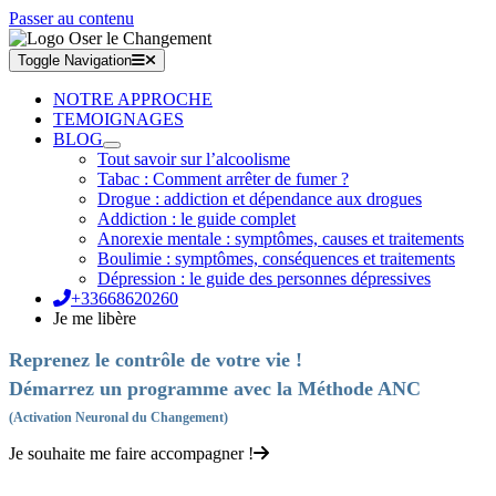
Passer au contenu
Toggle Navigation
NOTRE APPROCHE
TEMOIGNAGES
BLOG
Tout savoir sur l’alcoolisme
Tabac : Comment arrêter de fumer ?
Drogue : addiction et dépendance aux drogues
Addiction : le guide complet
Anorexie mentale : symptômes, causes et traitements
Boulimie : symptômes, conséquences et traitements
Dépression : le guide des personnes dépressives
+33668620260
Je me libère
Reprenez le contrôle de votre vie !
Démarrez un programme avec la Méthode ANC
(Activation Neuronal du Changement)
Je souhaite me faire accompagner !