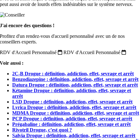
peut aussi avoir de lourds effets indésirables sur le système nerveux.
J'ai encore des questions !
Profitez d'un rendez-vous d'accueil personnalisé avec un de nos
conseillers experts.
RDV d'Accueil Personnalisé
RDV d'Accueil Personnalisé
Voir aussi :
2C-B Drogue : définition, addiction, effet, sevrage et arrêt
Benzodiazepine : définition, addiction, effet, sevrage et arrêt
Datura Drogue : définition, addiction, effet, sevrage et arrêt
Kétamine Drogue : définition, addiction, effet, sevrage et
arrêt
LSD Drogue : définition, addiction, effet, sevrage et arrêt
Lyrica Drogue : définition, addiction, effet, sevrage et arrêt
MDMA Drogue : définition, addiction, effet, sevrage et arrêt
PCP Drogue : définition, addiction, effet, sevrage et arrêt
Prégabaline : définition, addiction, effet, sevrage et arrêt
Rivotril Drogue, c’est quoi ?
Salvia Drogue : définition, addiction, effet, sevrage et arrêt