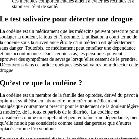
des thérapies comportementales aident à éviter les rechutes et à
stabiliser l’état de santé.
Le test salivaire pour détecter une drogue
La codéine est un médicament que les médecins peuvent prescrire pour
soulager la douleur, la toux et l’insomnie. L’utilisation à court terme de
la codéine sous la surveillance étroite d’un médecin est généralement
sans danger. Toutefois, ce médicament peut entraîner une dépendance
et une accoutumance. Dans certains cas, les personnes peuvent
éprouver des symptômes de sevrage lorsqu’elles cessent de le prendre.
Découvrons dans cet article quelques tests salivaires pour détecter cette
drogue.
Qu’est ce que la codéine ?
La codéine est un membre de la famille des opioïdes, dérivé du pavot à
opium et synthétisé en laboratoire pour créer un médicament
analgésique couramment prescrit pour le traitement de la douleur légère
à modérée, de la toux et parfois de la diarrhée. La codéine est
considérée comme un stupéfiant et peut entraîner une dépendance, bien
qu’elle ne soit pas considérée comme aussi dangereuse que d’autres
opiacés comme l’oxycodone.