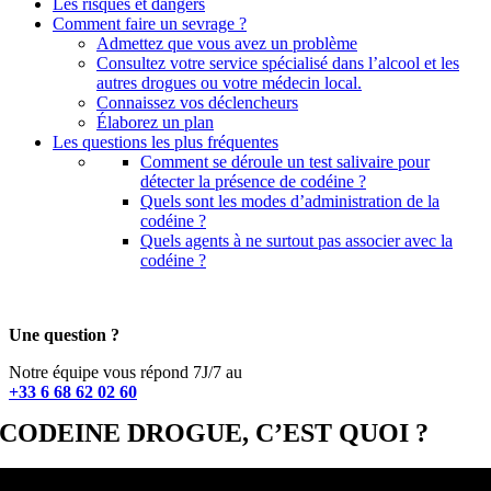
Les risques et dangers
Comment faire un sevrage ?
Admettez que vous avez un problème
Consultez votre service spécialisé dans l’alcool et les
autres drogues ou votre médecin local.
Connaissez vos déclencheurs
Élaborez un plan
Les questions les plus fréquentes
Comment se déroule un test salivaire pour
détecter la présence de codéine ?
Quels sont les modes d’administration de la
codéine ?
Quels agents à ne surtout pas associer avec la
codéine ?
Une question ?
Notre équipe vous répond 7J/7 au
+33 6 68 62 02 60
CODEINE DROGUE, C’EST QUOI ?