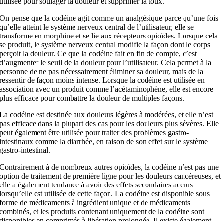
utilisée pour soulager la douleur et supprimer la toux.
On pense que la codéine agit comme un analgésique parce qu’une fois
qu’elle atteint le système nerveux central de l’utilisateur, elle se
transforme en morphine et se lie aux récepteurs opioïdes. Lorsque cela
se produit, le système nerveux central modifie la façon dont le corps
perçoit la douleur. Ce que la codéine fait en fin de compte, c’est
d’augmenter le seuil de la douleur pour l’utilisateur. Cela permet à la
personne de ne pas nécessairement éliminer sa douleur, mais de la
ressentir de façon moins intense. Lorsque la codéine est utilisée en
association avec un produit comme l’acétaminophène, elle est encore
plus efficace pour combattre la douleur de multiples façons.
La codéine est destinée aux douleurs légères à modérées, et elle n’est
pas efficace dans la plupart des cas pour les douleurs plus sévères. Elle
peut également être utilisée pour traiter des problèmes gastro-
intestinaux comme la diarrhée, en raison de son effet sur le système
gastro-intestinal.
Contrairement à de nombreux autres opioïdes, la codéine n’est pas une
option de traitement de première ligne pour les douleurs cancéreuses, et
elle a également tendance à avoir des effets secondaires accrus
lorsqu’elle est utilisée de cette façon. La codéine est disponible sous
forme de médicaments à ingrédient unique et de médicaments
combinés, et les produits contenant uniquement de la codéine sont
disponibles en comprimés à libération prolongée. Il existe également