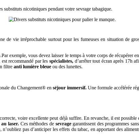
 les substituts nicotiniques pendant votre sevrage tabagique.
ne de vie irréprochable surtout pour les fumeuses en situation de gro
e.Par exemple, vous devez laisser le temps à votre corps de récupérer e
Il est recommandé par les
spécialistes,
d’arrêter tout écran après 17h af
n filtre
anti lumière bleue
ou des lunettes.
uronale du Changement® en
séjour immersif.
Une formule accélérée régé
 correcte, voire excellente peut déjà suffire. En revanche, il est possib
 au laser.
Ces méthodes de
sevrage
garantissent des programmes sans 
, n’oubliez pas d’anticiper les effets du tabac, en apportant des alime