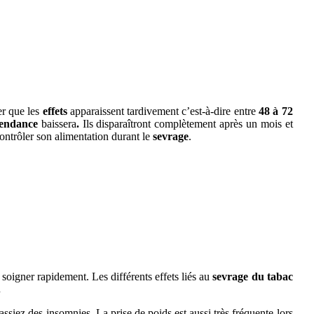
er que les
effets
apparaissent tardivement c’est-à-dire entre
48 à 72
pendance
baissera
.
Ils disparaîtront complètement après un mois et
ontrôler son alimentation durant le
sevrage
.
e soigner rapidement.
Les différents effets liés au
sevrage du tabac
.
fassiez des
insomnies
. La prise de poids est aussi très fréquente lors