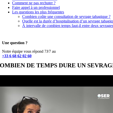
Comment ne pas rechuter ?
Faire appel à un professionnel
Les questions les plus fréquentes
Combien coûte une consultation de sevrage tabagique ?
Quelle est la durée d’hospitalisation d’un sevrage tabagiq
À intervalle de combien temps faut-il entre deux sevrage
Une question ?
Notre équipe vous répond 7J/7 au
+33 6 68 62 02 60
OMBIEN DE TEMPS DURE UN SEVRAG