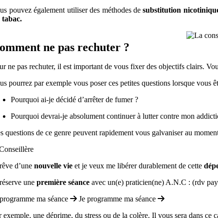
us pouvez également utiliser des
méthodes de
substitution nicotiniqu
 tabac.
omment ne pas rechuter ?
ur ne pas rechuter, il est important de vous fixer des objectifs clairs. 
us pourrez par exemple vous poser ces petites questions lorsque vous ê
Pourquoi ai-je décidé d’arrêter de fumer ?
Pourquoi devrai-je absolument continuer à lutter contre mon addicti
s questions de ce genre peuvent rapidement vous galvaniser au moment où
 rêve d’une
nouvelle vie
et je veux me libérer durablement de cette
dép
 réserve une
première séance
avec un(e) praticien(ne) A.N.C : (rdv pa
 programme ma séance
Je programme ma séance
r exemple, une déprime, du stress ou de la colère. Il vous sera dans ce cas