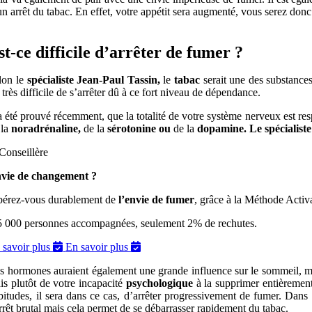
un
arrêt du tabac
. En effet, votre appétit sera augmenté, vous serez donc
st-ce difficile d’arrêter de fumer ?
lon le
spécialiste Jean-Paul Tassin,
le
tabac
serait une des substances
t très difficile de s’arrêter dû à ce fort niveau de dépendance.
 a été prouvé récemment, que la totalité de votre système nerveux est 
 la
noradrénaline,
de la
sérotonine ou
de la
dopamine. Le spécialist
vie de changement ?
bérez-vous durablement de
l’envie de fumer
, grâce à la Méthode Acti
5 000 personnes accompagnées, seulement 2% de rechutes.
 savoir plus
En savoir plus
s hormones auraient également une grande influence sur le sommeil, mais
is plutôt de votre incapacité
psychologique
à la supprimer entièrement
bitudes,
il sera dans ce cas, d’arrêter progressivement de fumer. Dans 
arrêt brutal mais cela permet de se débarrasser rapidement du tabac.