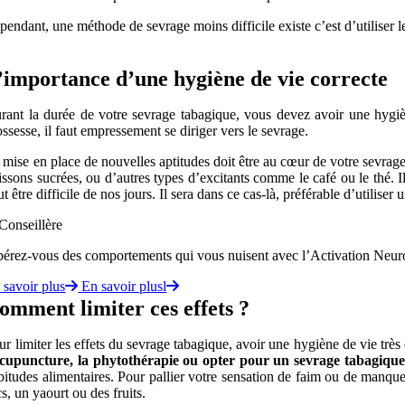
pendant, une méthode de sevrage moins difficile existe c’est d’
utiliser
’importance d’une hygiène de vie correcte
rant la durée de votre
sevrage tabagique
, vous devez avoir une
hygiè
ossesse, il faut empressement se diriger vers le sevrage.
 mise en place de nouvelles aptitudes doit être au cœur de votre sevrag
issons sucrées, ou d’autres types d’excitants comme le café ou le thé. 
t être difficile de nos jours. Il sera dans ce cas-là, préférable d’utiliser u
bérez-vous des comportements qui vous nuisent avec l’Activation Ne
 savoir plus
En savoir plusl
omment limiter ces effets ?
ur limiter
les effets du sevrage tabagique
, avoir une hygiène de vie très
acupuncture, la phytothérapie ou opter pour un sevrage tabagique
bitudes alimentaires. Pour pallier votre sensation de faim ou de manque
cs, un yaourt ou des fruits.