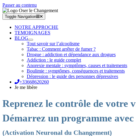
Passer au contenu
Toggle Navigation
NOTRE APPROCHE
TEMOIGNAGES
BLOG
Tout savoir sur l’alcoolisme
Tabac : Comment arrêter de fumer ?
Drogue : addiction et dépendance aux drogues
Addiction : le guide complet
Anorexie mentale : symptômes, causes et traitements
Boulimie : symptômes, conséquences et traitements
Dépression : le guide des personnes dépressives
+33668620260
Je me libère
Reprenez le contrôle de votre v
Démarrez un programme avec
(Activation Neuronal du Changement)