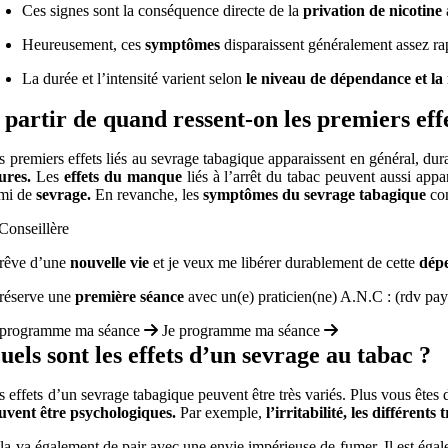
Ces signes sont la conséquence directe de la
privation de nicotine
Heureusement, ces
symptômes
disparaissent généralement assez r
La durée et l’intensité varient selon
le niveau de dépendance et la
 partir de quand ressent-on les premiers eff
s premiers effets liés au sevrage tabagique apparaissent en général, duran
ures.
Les
effets du manque
liés à l’arrêt du tabac peuvent aussi appar
mi de
sevrage.
En revanche, les
symptômes du sevrage tabagique
co
 rêve d’une
nouvelle vie
et je veux me libérer durablement de cette
dép
 réserve une
première séance
avec un(e) praticien(ne) A.N.C : (rdv pa
 programme ma séance
Je programme ma séance
uels sont les effets d’un sevrage au tabac ?
s effets d’un sevrage tabagique peuvent être très variés. Plus vous êtes
uvent être psychologiques.
Par exemple,
l’irritabilité, les différent
la va également de pair avec une envie impérieuse de fumer. Il est ég