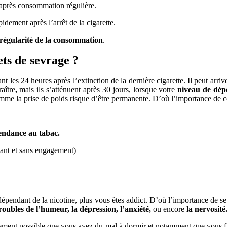
après consommation régulière.
apidement
après l’arrêt de la cigarette.
 régularité de la consommation
.
ets de sevrage ?
t les 24 heures après l’extinction de la dernière cigarette. Il peut arriv
aître
,
mais ils s’atténuent après 30 jours, lorsque votre
niveau de dé
mme la prise de poids risque d’être permanente. D’où l’importance de c
endance au tabac.
yant et sans engagement)
 dépendant de la nicotine, plus vous êtes addict. D’où l’importance de s
s troubles de l’humeur, la dépression, l’anxiété,
ou encore
la nervosité
alement possible que vous ayez du mal à dormir et notamment que vous 