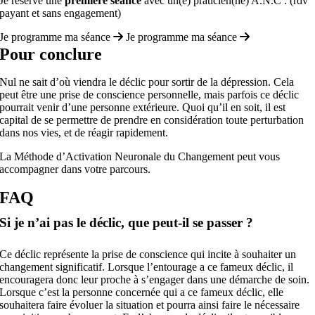
Je réserve une
première séance
avec un(e) praticien(ne) A.N.C : (rdv
payant et sans engagement)
Je programme ma séance
Je programme ma séance
Pour conclure
Nul ne sait d’où viendra le déclic pour sortir de la dépression. Cela
peut être une prise de conscience personnelle, mais parfois ce déclic
pourrait venir d’une personne extérieure. Quoi qu’il en soit, il est
capital de se permettre de prendre en considération toute perturbation
dans nos vies, et de réagir rapidement.
La Méthode d’Activation Neuronale du Changement peut vous
accompagner dans votre parcours.
FAQ
Si je n’ai pas le déclic, que peut-il se passer ?
Ce déclic représente la prise de conscience qui incite à souhaiter un
changement significatif. Lorsque l’entourage a ce fameux déclic, il
encouragera donc leur proche à s’engager dans une démarche de soin.
Lorsque c’est la personne concernée qui a ce fameux déclic, elle
souhaitera faire évoluer la situation et pourra ainsi faire le nécessaire