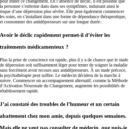
pour initier ce changement. En l’absence de déclic, il est possible que
la personne s’enferme dans dans ses symptômes, induisant ainsi le
risque d’une dépression plus sévère. Elle peut également commencer
les soins, en s’installant dans une forme de dépendance thérapeutique,
et consommer des antidépresseurs sur une longue durée.
Avoir le déclic rapidement permet-il d’éviter les
traitements médicamenteux ?
Plus la prise de conscience est rapide, plus il y a de chance que le stade
de dépression soit suffisamment léger pour tenter de soigner la maladie
sans forcément avoir recours aux antidépresseurs. À un stade précoce,
la psychothérapie peut suffire. Le médecin décidera de la marche à
suivre. Commencer un accompagnement alternatif, comme la Méthode
d’Activation Neuronale du Changement, augmente les possibilités de
rétablissement rapide.
J’ai constaté des troubles de l’humeur et un certain
abattement chez mon amie, depuis quelques semaines.
Mais elle ne veut pas consulter de médecin, que puis-je