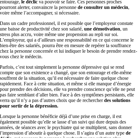
entourage,
le
déclic
va pouvoir se faire. Ces personnes proches
pourront alerter, convaincre la personne
de
consulter un médecin
,
voire même l’accompagner, si nécessaire.
Dans un cadre professionnel, il est possible que l’employeur constate
une baisse de productivité chez son salarié,
une
démotivation
, un
stress plus accru, voire même une propension au repli sur soi.
L’employeur, qui a d’ailleurs une responsabilité en ce qui concerne le
bien-être des salariés, pourra être en mesure de repérer la souffrance
chez la personne concernée et lui indiquer le besoin de prendre rendez-
vous chez le médecin.
Parfois, c’est tout simplement la personne dépressive qui se rend
compte que son existence a changé, que son entourage et elle-même
souffrent de la situation, qu’il est nécessaire de faire quelque chose
rapidement. Face à cette situation, et même si elle manque d’énergie
pour prendre des décisions, elle va prendre conscience qu’elle ne peut
pas faire semblant d’aller bien. Face à des symptômes persistants, elle
verra qu’il n’y a pas d’autres choix que de rechercher
des solutions
pour sortir de la dépression.
Lorsque la personne bénéficie déjà d’une prise en charge, il est
également possible qu’elle se lasse d’un suivi qui dure depuis des
années, de séances avec le psychiatre qui se multiplient, sans donner
l’impression d’aboutir à quelque chose. Il s’agira d’un autre type
de