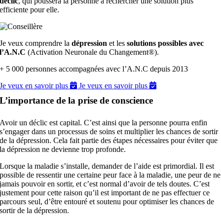
déclic
, qui poussera la personne à rechercher une solution plus
efficiente pour elle.
Je veux comprendre la
dépression
et les
solutions possibles avec
l’A.N.C
(Activation Neuronale du Changement®).
+ 5 000 personnes accompagnées avec l’A.N.C depuis 2013
Je veux en savoir plus
Je veux en savoir plus
L’importance de la prise de conscience
Avoir un déclic est capital. C’est ainsi que la personne pourra enfin
s’engager dans un processus de soins et multiplier les chances de sortir
de la dépression. Cela fait partie des étapes nécessaires pour éviter que
la dépression ne devienne trop profonde.
Lorsque la maladie s’installe, demander de l’aide est primordial. Il est
possible de ressentir une certaine peur face à la maladie, une peur de ne
jamais pouvoir en sortir, et c’est normal d’avoir de tels doutes. C’est
justement pour cette raison qu’il est important de ne pas effectuer ce
parcours seul, d’être entouré et soutenu pour optimiser les chances de
sortir de la dépression.