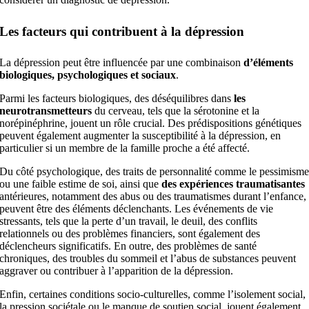
Les facteurs qui contribuent à la dépression
La dépression peut être influencée par une combinaison
d’éléments
biologiques, psychologiques et sociaux
.
Parmi les facteurs biologiques, des déséquilibres dans
les
neurotransmetteurs
du cerveau, tels que la sérotonine et la
norépinéphrine, jouent un rôle crucial. Des prédispositions génétiques
peuvent également augmenter la susceptibilité à la dépression, en
particulier si un membre de la famille proche a été affecté.
Du côté psychologique, des traits de personnalité comme le pessimism
ou une faible estime de soi, ainsi que
des
expériences traumatisantes
antérieures, notamment des abus ou des traumatismes durant l’enfance,
peuvent être des éléments déclenchants. Les événements de vie
stressants, tels que la perte d’un travail, le deuil, des conflits
relationnels ou des problèmes financiers, sont également des
déclencheurs significatifs. En outre, des problèmes de santé
chroniques, des troubles du sommeil et l’abus de substances peuvent
aggraver ou contribuer à l’apparition de la dépression.
Enfin, certaines conditions socio-culturelles, comme l’isolement social,
la pression sociétale ou le manque de soutien social, jouent également