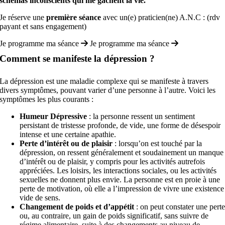
schémas inconscients qui me gâchent la vie.
Je réserve une
première séance
avec un(e) praticien(ne) A.N.C : (rdv
payant et sans engagement)
Je programme ma séance
Je programme ma séance
Comment se manifeste la dépression ?
La dépression est une maladie complexe qui se manifeste à travers
divers symptômes, pouvant varier d’une personne à l’autre. Voici les
symptômes les plus courants :
Humeur Dépressive
: la personne ressent un sentiment
persistant de tristesse profonde, de vide, une forme de désespoir
intense et une certaine apathie.
Perte d’intérêt ou de plaisir
: lorsqu’on est touché par la
dépression, on ressent généralement et soudainement un manque
d’intérêt ou de plaisir, y compris pour les activités autrefois
appréciées. Les loisirs, les interactions sociales, ou les activités
sexuelles ne donnent plus envie. La personne est en proie à une
perte de motivation, où elle a l’impression de vivre une existence
vide de sens.
Changement de poids et d’appétit
: on peut constater une pert
ou, au contraire, un gain de poids significatif, sans suivre de
régime alimentaire, suite à des changements au niveau de