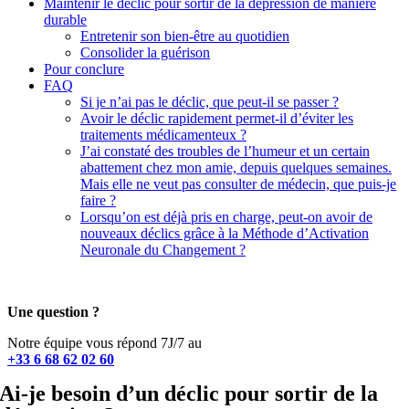
Maintenir le déclic pour sortir de la dépression de manière
durable
Entretenir son bien-être au quotidien
Consolider la guérison
Pour conclure
FAQ
Si je n’ai pas le déclic, que peut-il se passer ?
Avoir le déclic rapidement permet-il d’éviter les
traitements médicamenteux ?
J’ai constaté des troubles de l’humeur et un certain
abattement chez mon amie, depuis quelques semaines.
Mais elle ne veut pas consulter de médecin, que puis-je
faire ?
Lorsqu’on est déjà pris en charge, peut-on avoir de
nouveaux déclics grâce à la Méthode d’Activation
Neuronale du Changement ?
Une question ?
Notre équipe vous répond 7J/7 au
+33 6 68 62 02 60
Ai-je besoin d’un déclic pour sortir de la