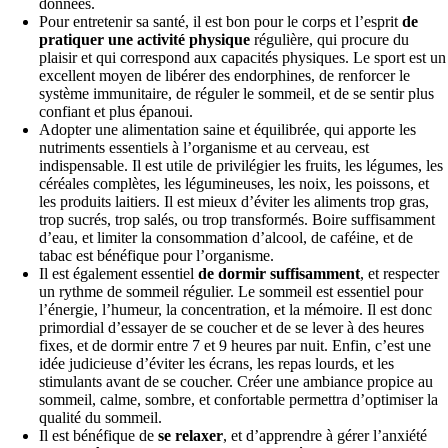
données.
Pour entretenir sa santé, il est bon pour le corps et l’esprit
de
pratiquer une activité physique
régulière, qui procure du
plaisir et qui correspond aux capacités physiques. Le sport est un
excellent moyen de libérer des endorphines, de renforcer le
système immunitaire, de réguler le sommeil, et de se sentir plus
confiant et plus épanoui.
Adopter une alimentation saine et équilibrée, qui apporte les
nutriments essentiels à l’organisme et au cerveau, est
indispensable. Il est utile de privilégier les fruits, les légumes, les
céréales complètes, les légumineuses, les noix, les poissons, et
les produits laitiers. Il est mieux d’éviter les aliments trop gras,
trop sucrés, trop salés, ou trop transformés. Boire suffisamment
d’eau, et limiter la consommation d’alcool, de caféine, et de
tabac est bénéfique pour l’organisme.
Il est également essentiel
de
dormir suffisamment
, et respecter
un rythme de sommeil régulier. Le sommeil est essentiel pour
l’énergie, l’humeur, la concentration, et la mémoire. Il est donc
primordial d’essayer de se coucher et de se lever à des heures
fixes, et de dormir entre 7 et 9 heures par nuit. Enfin, c’est une
idée judicieuse d’éviter les écrans, les repas lourds, et les
stimulants avant de se coucher. Créer une ambiance propice au
sommeil, calme, sombre, et confortable permettra d’optimiser la
qualité du sommeil.
Il est bénéfique de
se relaxer
, et d’apprendre à gérer l’anxiété