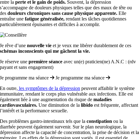
entre la
perte et le gain de poids.
Souvent, la dépression
s’accompagne de douleurs physiques telles que des maux de tête ou
des
douleurs chroniques sans cause physique apparente.
Elle
entraîne une
fatigue généralisée,
rendant les tâches quotidiennes
particulièrement épuisantes et difficiles à accomplir.
Je rêve d’une
nouvelle vie
et je veux me libérer durablement de ces
schémas inconscients qui me gâchent la vie.
Je réserve une
première séance
avec un(e) praticien(ne) A.N.C : (rdv
payant et sans engagement)
Je programme ma séance
Je programme ma séance
En outre,
les symptômes de la dépression
peuvent affaiblir le système
immunitaire, rendant le corps plus vulnérable aux infections. Elle est
également liée à une augmentation du risque de
maladies
cardiovasculaires.
Une diminution de la
libido
est fréquente, affectant
l’intérêt et la performance sexuelle.
Des problèmes gastro-intestinaux tels que la
constipation
ou la
diarrhée peuvent également survenir. Sur le plan neurologique, la
dépression affecte la capacité de concentration, la prise de décision et l
mémoire. Les effets de la dépression sont variés, il est essentiel de