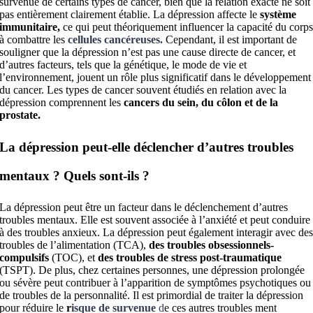
survenue de certains types de cancer, bien que la relation exacte ne soit
pas entièrement clairement établie. La dépression affecte le
système
immunitaire,
ce qui peut théoriquement influencer la capacité du corp
à combattre les
cellules cancéreuses.
Cependant, il est important de
souligner que la dépression n’est pas une cause directe de cancer, et
d’autres facteurs, tels que la génétique, le mode de vie et
l’environnement, jouent un rôle plus significatif dans le développement
du cancer. Les types de cancer souvent étudiés en relation avec la
dépression comprennent les
cancers du sein, du côlon et de la
prostate.
La dépression peut-elle déclencher d’autres troubles
mentaux ? Quels sont-ils ?
La dépression peut être un facteur dans le déclenchement d’autres
troubles mentaux. Elle est souvent associée à l’anxiété et peut conduire
à des troubles anxieux. La dépression peut également interagir avec de
troubles de l’alimentation (TCA),
des troubles obsessionnels-
compulsifs
(TOC), et
des troubles de stress post-traumatique
(TSPT). De plus, chez certaines personnes, une dépression prolongée
ou sévère peut contribuer à l’apparition de symptômes psychotiques ou
de troubles de la personnalité. Il est primordial de traiter la dépression
pour réduire le
r
isque de survenue
d
e ces autres troubles ment