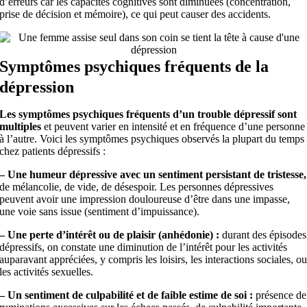
d’erreurs car les capacités cognitives sont diminuées (concentration,
prise de décision et mémoire), ce qui peut causer des accidents.
Symptômes psychiques fréquents de la
dépression
Les symptômes psychiques fréquents d’un trouble dépressif sont
multiples
et peuvent varier en intensité et en fréquence d’une personne
à l’autre. Voici les symptômes psychiques observés la plupart du temps
chez patients dépressifs :
– Une humeur dépressive avec un sentiment persistant de tristesse,
de mélancolie, de vide, de désespoir. Les personnes dépressives
peuvent avoir une impression douloureuse d’être dans une impasse,
une voie sans issue (sentiment d’impuissance).
– Une perte d’intérêt ou de plaisir (anhédonie) :
durant des épisodes
dépressifs, on constate une diminution de l’intérêt pour les activités
auparavant appréciées, y compris les loisirs, les interactions sociales, o
les activités sexuelles.
– Un sentiment de culpabilité et de faible estime de soi :
présence de