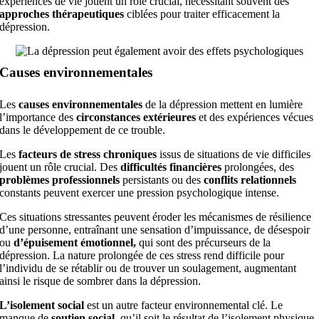
expériences de vie jouent un rôle crucial, nécessitant souvent des
approches thérapeutiques
ciblées pour traiter efficacement la
dépression.
Causes environnementales
Les
causes environnementales
de la dépression mettent en lumière
l’importance des
circonstances extérieures
et des expériences vécues
dans le développement de ce trouble.
Les
facteurs de stress chroniques
issus de situations de vie difficiles
jouent un rôle crucial. Des
difficultés financières
prolongées, des
problèmes professionnels
persistants ou des
conflits relationnels
constants peuvent exercer une pression psychologique intense.
Ces situations stressantes peuvent éroder les mécanismes de résilience
d’une personne, entraînant une sensation d’impuissance, de désespoir
ou
d’épuisement émotionnel,
qui sont des précurseurs de la
dépression. La nature prolongée de ces stress rend difficile pour
l’individu de se rétablir ou de trouver un soulagement, augmentant
ainsi le risque de sombrer dans la dépression.
L’isolement social
est un autre facteur environnemental clé. Le
manque de
soutien social,
qu’il soit le résultat de l’isolement physique,