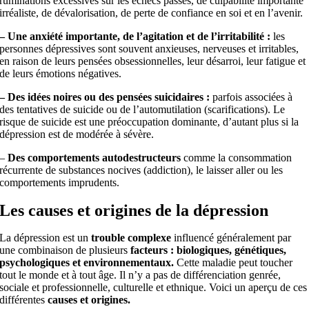
ruminations excessives sur les échecs passés, de culpabilité importante
irréaliste, de dévalorisation, de perte de confiance en soi et en l’avenir.
– Une anxiété importante, de l’agitation et de l’irritabilité :
les
personnes dépressives sont souvent anxieuses, nerveuses et irritables,
en raison de leurs pensées obsessionnelles, leur désarroi, leur fatigue et
de leurs émotions négatives.
– Des idées noires ou des pensées suicidaires :
parfois associées à
des tentatives de suicide ou de l’automutilation (scarifications). Le
risque de suicide est une préoccupation dominante, d’autant plus si la
dépression est de modérée à sévère.
–
Des comportements autodestructeurs
comme la consommation
récurrente de substances nocives (addiction), le laisser aller ou les
comportements imprudents.
Les causes et origines de la dépression
La dépression est un
trouble complexe
influencé généralement par
une combinaison de plusieurs
facteurs : biologiques, génétiques,
psychologiques et environnementaux.
Cette maladie peut toucher
tout le monde et à tout âge. Il n’y a pas de différenciation genrée,
sociale et professionnelle, culturelle et ethnique. Voici un aperçu de ces
différentes
causes et origines.