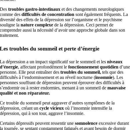
Des
troubles gastro-intestinaux
et des changements neurologiques
comme des
difficultés de concentration
sont également fréquents. La
diversité des effets de la dépression sur l’organisme et le psychisme
souligne la
nature complexe
de la dépression. Ceci permet de
comprendre aussi la nécessité d’avoir une approche globale dans son
traitement.
Les troubles du sommeil et perte d’énergie
La dépression a un impact significatif sur le sommeil et les
niveaux
d’énergie
, affectant profondément le
fonctionnement quotidien
d’un
personne. Elle peut entraîner des
troubles du sommeil,
tels que des
difficultés à l’endormissement et au réveil nocturne (
insomnie
). Les
personnes souffrant de dépression peuvent éprouver des difficultés à
s’endormir ou à rester endormies, menant à un sommeil de
mauvaise
qualité et non réparateur.
Ce trouble du sommeil peut aggraver d’autres symptômes de la
dépression, créant un
cycle vicieux
où l’insomnie intensifie la
dépression, qui à son tour, aggrave l’insomnie.
Certains dépressifs peuvent ressentir une
somnolence
excessive durant
la journée, se sentant constamment fatigués et ayant besoin de dormir