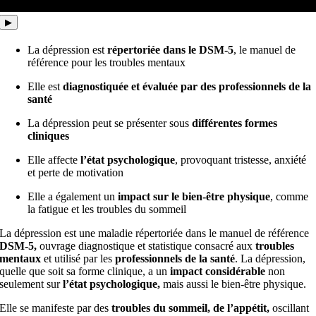
▶
La dépression est
répertoriée dans le DSM-5
, le manuel de
référence pour les troubles mentaux
Elle est
diagnostiquée et évaluée par des professionnels de la
santé
La dépression peut se présenter sous
différentes formes
cliniques
Elle affecte
l’état psychologique
, provoquant tristesse, anxiété
et perte de motivation
Elle a également un
impact sur le bien-être physique
, comme
la fatigue et les troubles du sommeil
La dépression est une maladie répertoriée dans le manuel de référence
DSM-5,
ouvrage diagnostique et statistique consacré aux
troubles
mentaux
et utilisé par les
professionnels de la santé
. La dépression,
quelle que soit sa forme clinique, a un
impact considérable
non
seulement sur
l’état psychologique,
mais aussi le bien-être physique.
Elle se manifeste par des
troubles du sommeil,
de l’appétit,
oscillant