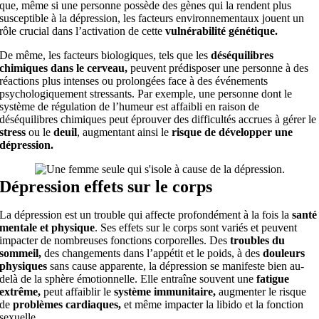
que, même si une personne possède des gènes qui la rendent plus
susceptible à la dépression, les facteurs environnementaux jouent un
rôle crucial dans l’activation de cette
vulnérabilité génétique.
De même, les facteurs biologiques, tels que les
déséquilibres
chimiques dans le cerveau,
peuvent prédisposer une personne à des
réactions plus intenses ou prolongées face à des événements
psychologiquement stressants. Par exemple, une personne dont le
système de régulation de l’humeur est affaibli en raison de
déséquilibres chimiques peut éprouver des difficultés accrues à gérer le
stress
ou le
deuil
, augmentant ainsi le
risque de développer une
dépression.
Dépression effets sur le corps
La dépression est un trouble qui affecte profondément à la fois la
santé
mentale et physique
. Ses effets sur le corps sont variés et peuvent
impacter de nombreuses fonctions corporelles. Des
troubles du
sommeil,
des changements dans l’appétit et le poids, à des
douleurs
physiques
sans cause apparente, la dépression se manifeste bien au-
delà de la sphère émotionnelle. Elle entraîne souvent une
fatigue
extrême,
peut affaiblir le
système immunitaire,
augmenter le risque
de
problèmes cardiaques,
et même impacter la libido et la fonction
sexuelle.