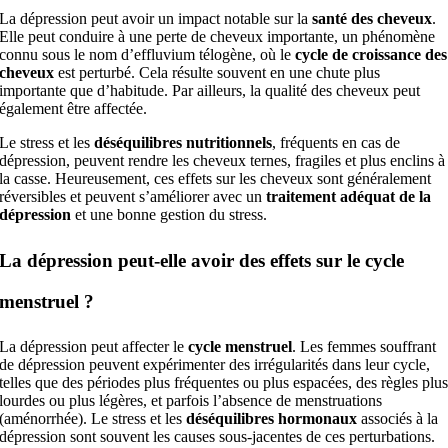
La dépression peut avoir un impact notable sur la
santé des cheveux
.
Elle peut conduire à une perte de cheveux importante, un phénomène
connu sous le nom d’effluvium télogène, où le
cycle de croissance des
cheveux
est perturbé. Cela résulte souvent en une chute plus
importante que d’habitude. Par ailleurs, la qualité des cheveux peut
également être affectée.
Le stress et les
déséquilibres nutritionnels
, fréquents en cas de
dépression, peuvent rendre les cheveux ternes, fragiles et plus enclins à
la casse. Heureusement, ces effets sur les cheveux sont généralement
réversibles et peuvent s’améliorer avec un
traitement adéquat de la
dépression
et une bonne gestion du stress.
La dépression peut-elle avoir des effets sur le cycle
menstruel ?
La dépression peut affecter le
cycle menstruel
. Les femmes souffrant
de dépression peuvent expérimenter des irrégularités dans leur cycle,
telles que des périodes plus fréquentes ou plus espacées, des règles plu
lourdes ou plus légères, et parfois l’absence de menstruations
(aménorrhée). Le stress et les
déséquilibres hormonaux
associés à la
dépression sont souvent les causes sous-jacentes de ces perturbations.