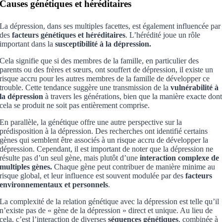
Causes génétiques et héréditaires
La dépression, dans ses multiples facettes, est également influencée par
des
facteurs génétiques et héréditaires
. L’hérédité joue un rôle
important dans la
susceptibilité à la dépression.
Cela signifie que si des membres de la famille, en particulier des
parents ou des frères et sœurs, ont souffert de dépression, il existe un
risque accru pour les autres membres de la famille de développer ce
trouble. Cette tendance suggère une transmission de la
vulnérabilité à
la dépression
à travers les générations, bien que la manière exacte don
cela se produit ne soit pas entièrement comprise.
En parallèle, la génétique offre une autre perspective sur la
prédisposition à la dépression. Des recherches ont identifié certains
gènes qui semblent être associés à un risque accru de développer la
dépression. Cependant, il est important de noter que la dépression ne
résulte pas d’un seul gène, mais plutôt d’une
interaction complexe de
multiples gènes.
Chaque gène peut contribuer de manière minime au
risque global, et leur influence est souvent modulée par des
facteurs
environnementaux et personnels
.
La complexité de la relation génétique avec la dépression est telle qu’il
n’existe pas de « gène de la dépression » direct et unique. Au lieu de
cela, c’est l’interaction de diverses
séquences génétiques
, combinée à