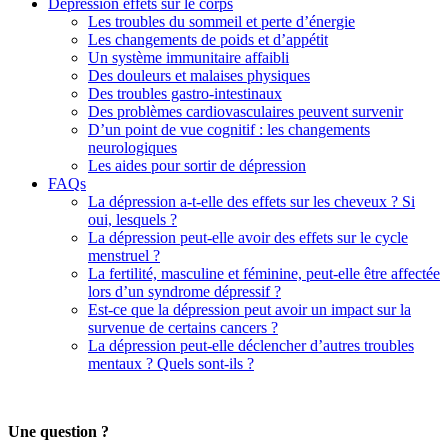
Dépression effets sur le corps
Les troubles du sommeil et perte d’énergie
Les changements de poids et d’appétit
Un système immunitaire affaibli
Des douleurs et malaises physiques
Des troubles gastro-intestinaux
Des problèmes cardiovasculaires peuvent survenir
D’un point de vue cognitif : les changements
neurologiques
Les aides pour sortir de dépression
FAQs
La dépression a-t-elle des effets sur les cheveux ? Si
oui, lesquels ?
La dépression peut-elle avoir des effets sur le cycle
menstruel ?
La fertilité, masculine et féminine, peut-elle être affectée
lors d’un syndrome dépressif ?
Est-ce que la dépression peut avoir un impact sur la
survenue de certains cancers ?
La dépression peut-elle déclencher d’autres troubles
mentaux ? Quels sont-ils ?
Une question ?