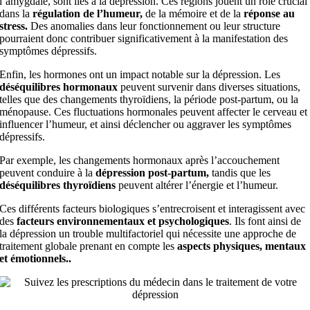
l’amygdale, sont liés à la dépression. Ces régions jouent un rôle crucial
dans la
régulation de l’humeur,
de la mémoire et de la
réponse au
stress.
Des anomalies dans leur fonctionnement ou leur structure
pourraient donc contribuer significativement à la manifestation des
symptômes dépressifs.
Enfin, les hormones ont un impact notable sur la dépression. Les
déséquilibres hormonaux
peuvent survenir dans diverses situations,
telles que des changements thyroïdiens, la période post-partum, ou la
ménopause. Ces fluctuations hormonales peuvent affecter le cerveau et
influencer l’humeur, et ainsi déclencher ou aggraver les symptômes
dépressifs.
Par exemple, les changements hormonaux après l’accouchement
peuvent conduire à la
dépression post-partum,
tandis que les
déséquilibres thyroïdiens
peuvent altérer l’énergie et l’humeur.
Ces différents facteurs biologiques s’entrecroisent et interagissent avec
des
facteurs environnementaux et psychologiques
. Ils font ainsi de
la dépression un trouble multifactoriel qui nécessite une approche de
traitement globale prenant en compte les
aspects physiques, mentaux
et émotionnels..