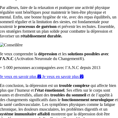
Par ailleurs, faire de la relaxation et pratiquer une activité physique
régulière sont bénéfiques pour maintenir le bien-être physique et
mental. Enfin, une bonne hygiène de vie, avec des repas équilibrés, un
sommeil régulier et la limitation des siestes, est fondamentale pour
soutenir le
processus de guérison
et prévenir les rechutes. Ensemble,
ces stratégies forment un plan solide pour combattre la dépression et
favoriser un
rétablissement durable.
Je veux comprendre la
dépression
et les
solutions possibles avec
l’A.N.C
(Activation Neuronale du Changement®).
+ 5 000 personnes accompagnées avec l’A.N.C depuis 2013
Je veux en savoir plus
Je veux en savoir plus
En conclusion, la dépression est un
trouble complexe
qui affecte bien
plus que l’humeur et
l’état émotionnel
. Ses effets sur le corps sont
vastes et diversifiés, allant des
troubles du sommeil
et de l’appétit à
des changements significatifs dans le
fonctionnement neurologique
et
la santé cardiovasculaire. Les symptômes physiques comme la fatigue
chronique, les douleurs musculaires, les problèmes digestifs et un
système immunitaire affaibli
montrent que la dépression doit être