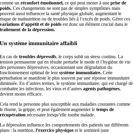
comme un
réconfort émotionnel,
ce qui peut mener à une
prise de
poids.
Ces changements ne sont pas de simples symptômes mais
peuvent aussi influencer la santé physique globale, augmentant le
risque de malnutrition ou de troubles liés à l’excès de poids. Gérer ces
variations d’appétit et de poids
est donc un élément crucial dans le
traitement de la dépression.
Un système immunitaire affaibli
En cas de
troubles dépressifs
, le corps subit un stress continu. La
tension permanente qui en résulte perturbe le mode et l’hygiène de vie
des personnes dépressives, occasionnant une dégradation du
fonctionnement optimal de leur
système immunitaire.
Cette
perturbation se manifeste le plus souvent par une réponse immunitaire
diminuée. En d’autres termes, le système immunitaire, qui est chargé d
combattre les infections, les virus et d’autres
agents pathogènes
,
devient moins efficace.
Cela rend la personne plus susceptible aux maladies courantes comme
le rhume, la grippe, et peut également augmenter le
temps de
récupération
nécessaire lorsqu’elle tombe malade.
La dépression influence les comportements des patients sur différents
plans : la nutrition,
l’exercice physique
et le sommeil (une