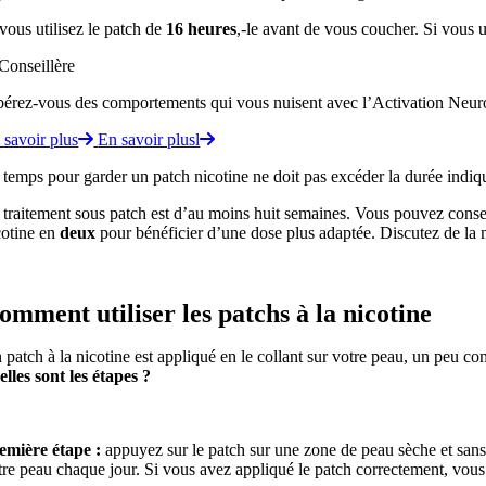
 vous utilisez le patch de
16 heures
,-le avant de vous coucher.
Si vous u
bérez-vous des comportements qui vous nuisent avec l’Activation Ne
 savoir plus
En savoir plusl
 temps pour garder un patch nicotine ne doit pas excéder la durée indiq
 traitement sous
patch est d’au moins huit semaines.
Vous pouvez conser
cotine en
deux
pour bénéficier d’une dose plus adaptée.
Discutez de la 
omment utiliser les patchs à la nicotine
 patch à la nicotine est appliqué en le collant sur votre peau, un peu 
elles sont les étapes ?
emière étape
:
appuyez sur le patch sur une zone de peau sèche et san
tre peau chaque jour.
Si vous avez appliqué le patch correctement, vous