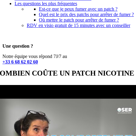
Les questions les plus fréquentes
Est-ce que je peux fumer avec un patch ?
Quel est le prix des patchs pour arrêter de fumer ?
Où mettre le patch pour arrêter de fumer ?
RDV en visio gratuit de 15 minutes avec un conseiller
Une question ?
Notre équipe vous répond 7J/7 au
+33 6 68 62 02 60
OMBIEN COÛTE UN PATCH NICOTINE 