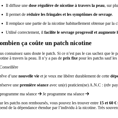
Il diffuse une
dose régulière de nicotine à travers la peau
, sur pl
Il permet de
réduire les fringales et les symptômes de sevrage
.
Il remplace une partie de la nicotine habituellement obtenue par la c
Utilisé correctement, il
facilite le sevrage progressif et augmente 
ombien ça coûte un patch nicotine
us connaissez sans doute le patch.
Si ce n’est pas le cas sachez que le 
cotine à travers la peau.
Il n’y a pas de
prix fixe
pour les patchs sauf les
 rêve d’une
nouvelle vie
et je veux me libérer durablement de cette
dép
 réserve une
première séance
avec un(e) praticien(ne) A.N.C : (rdv pa
 programme ma séance
Je programme ma séance
ur les patchs non remboursés, vous pouvez les trouver entre
15 et 60 €
pend de la dépendance étendue par l’individu à la nicotine.
Très souven