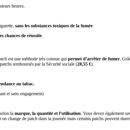
usieurs heures.
igarette,
sans les substances toxiques de la fumée
.
les chances de réussite
.
patch est une méthode très connue qui
permet d’arrêter de fumer
.
Grâc
 patchs remboursés par la Sécurité sociale
(
28,55 €
).
endance au tabac.
yant et sans engagement)
selon la
marque, la quantité et l’utilisation
.
Vous devez également savo
t on change de patch dans la journée mais certains patchs peuvent dure