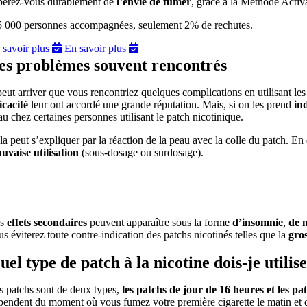
bérez-vous durablement de
l’envie de fumer
, grâce à la Méthode Acti
5 000 personnes accompagnées, seulement 2% de rechutes.
 savoir plus
En savoir plus
es problèmes souvent rencontrés
 peut arriver que vous rencontriez quelques complications en utilisant le
ficacité
leur ont accordé une grande réputation.
Mais, si on les prend
in
au chez certaines personnes utilisant le patch nicotinique.
la peut s’expliquer par la réaction de la peau avec la colle du patch.
En 
uvaise utilisation
(sous-dosage ou surdosage).
s
effets secondaires
peuvent apparaître sous la forme
d’insomnie
,
de n
us éviterez toute contre-indication des patchs nicotinés telles que la
gros
uel type de patch à la nicotine dois-je utilis
s patchs sont de deux types,
les
patchs de jour de 16 heures et les pa
pendent du moment où vous fumez votre première cigarette le matin et 