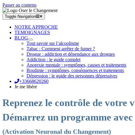
Passer au contenu
Toggle Navigation
NOTRE APPROCHE
TEMOIGNAGES
BLOG
Tout savoir sur l’alcoolisme
Tabac : Comment arrêter de fumer ?
Drogue : addiction et dépendance aux drogues
Addiction : le guide complet
Anorexie mentale : symptômes, causes et traitements
Boulimie : symptômes, conséquences et traitements
Dépression : le guide des personnes dépressives
+33668620260
Je me libère
Reprenez le contrôle de votre v
Démarrez un programme avec
(Activation Neuronal du Changement)