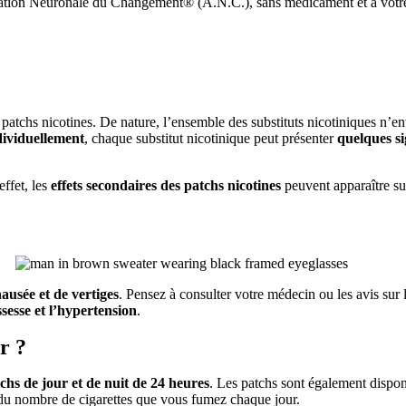
vation Neuronale du Changement® (A.N.C.), sans médicament et à votr
s patchs nicotines.
De nature, l’ensemble des substituts nicotiniques n’en
dividuellement
,
chaque substitut nicotinique peut présenter
quelques si
effet, les
effets secondaires des patchs nicotines
peuvent apparaître su
ausée et de vertiges
.
Pensez à consulter votre médecin ou les avis sur 
sesse et l’hypertension
.
er ?
tchs de jour et de nuit de 24 heures
.
Les patchs sont également dispon
du nombre de cigarettes que vous fumez chaque jour.