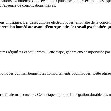
lications éventuelles. Cette évaluation pluridisciplinaire examine les as
t l’absence de complications graves.
ions physiques. Les déséquilibres électrolytiques (anomalie de la concen
correction immédiate avant d’entreprendre le travail psychothérap
aires régulières et équilibrées. Cette étape, généralement supervisée par
giques qui maintiennent les comportements boulimiques. Cette phase, so
hase finale mais cruciale. Cette étape implique l’intégration durable des