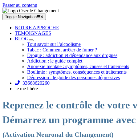
Passer au contenu
Toggle Navigation
NOTRE APPROCHE
TEMOIGNAGES
BLOG
Tout savoir sur l’alcoolisme
Tabac : Comment arrêter de fumer ?
Drogue : addiction et dépendance aux drogues
Addiction : le guide complet
Anorexie mentale : symptômes, causes et traitements
Boulimie : symptômes, conséquences et traitements
Dépression : le guide des personnes dépressives
+33668620260
Je me libère
Reprenez le contrôle de votre v
Démarrez un programme avec
(Activation Neuronal du Changement)