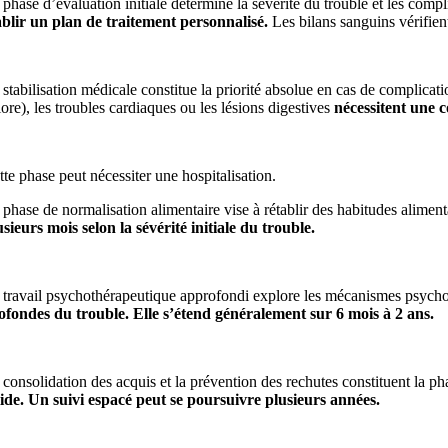
 phase d’évaluation initiale détermine la sévérité du trouble et les comp
ablir un plan de traitement personnalisé.
Les bilans sanguins vérifien
 stabilisation médicale constitue la priorité absolue en cas de complicat
lore), les troubles cardiaques ou les lésions digestives
nécessitent une 
tte phase peut nécessiter une hospitalisation.
 phase de normalisation alimentaire vise à rétablir des habitudes aliment
usieurs mois selon la sévérité initiale du trouble.
 travail psychothérapeutique approfondi explore les mécanismes psycholo
ofondes du trouble. Elle s’étend généralement sur 6 mois à 2 ans.
 consolidation des acquis et la prévention des rechutes constituent la p
lide. Un suivi espacé peut se poursuivre plusieurs années.