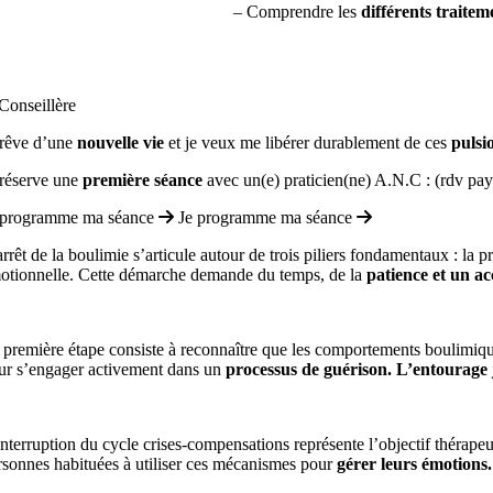
– Comprendre les
différents traitem
 rêve d’une
nouvelle vie
et je veux me libérer durablement de ces
pulsi
 réserve une
première séance
avec un(e) praticien(ne) A.N.C : (rdv pa
 programme ma séance
Je programme ma séance
arrêt de la boulimie s’articule autour de trois piliers fondamentaux : la
otionnelle. Cette démarche demande du temps, de la
patience et un a
 première étape consiste à reconnaître que les comportements boulimiques
ur s’engager activement dans un
processus de guérison. L’entourage 
interruption du cycle crises-compensations représente l’objectif thérape
rsonnes habituées à utiliser ces mécanismes pour
gérer leurs émotions