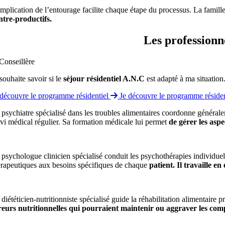
implication de l’entourage facilite chaque étape du processus. La famill
ntre-productifs.
Les professionne
 souhaite savoir si le
séjour résidentiel A.N.C
est adapté à ma situation
 découvre le programme résidentiel
Je découvre le programme réside
 psychiatre spécialisé dans les troubles alimentaires coordonne généralem
ivi médical régulier. Sa formation médicale lui permet
de gérer les asp
 psychologue clinicien spécialisé conduit les psychothérapies individue
érapeutiques aux besoins spécifiques de chaque
patient. Il travaille e
 diététicien-nutritionniste spécialisé guide la réhabilitation alimentaire 
reurs nutritionnelles qui pourraient maintenir ou aggraver les co