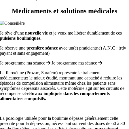
Médicaments et solutions médicales
Je rêve d’une
nouvelle vie
et je veux me libérer durablement de ces
pulsions boulimiques.
Je réserve une
première séance
avec un(e) praticien(ne) A.N.C : (rdv
payant et sans engagement)
Je programme ma séance
Je programme ma séance
La fluoxétine (Prozac, Sarafem) représente le traitement
médicamenteux le mieux étudié, montrant une capacité à réduire les
épisodes de compulsion alimentaire même chez les patients sans
symptômes dépressifs associés. Cette molécule agit sur les circuits de
récompense
cérébraux impliqués dans les comportements
alimentaires compulsifs.
La posologie utilisée pour la boulimie dépasse généralement celle
prescrite pour la dépression, nécessitant souvent des doses de 60 à 80
mg de fluoxétine par jour. Les effets thérapeutiques
apparaissent