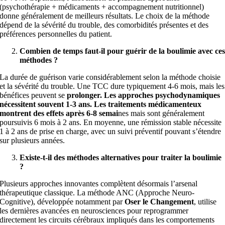
(psychothérapie + médicaments + accompagnement nutritionnel)
donne généralement de meilleurs résultats. Le choix de la méthode
dépend de la sévérité du trouble, des comorbidités présentes et des
préférences personnelles du patient.
Combien de temps faut-il pour guérir de la boulimie avec ce
méthodes ?
La durée de guérison varie considérablement selon la méthode choisie
et la sévérité du trouble. Une TCC dure typiquement 4-6 mois, mais les
bénéfices peuvent se
prolonger. Les approches psychodynamiques
nécessitent souvent 1-3 ans. Les traitements médicamenteux
montrent des effets après 6-8 semai
nes mais sont généralement
poursuivis 6 mois à 2 ans. En moyenne, une rémission stable nécessite
1 à 2 ans de prise en charge, avec un suivi préventif pouvant s’étendre
sur plusieurs années.
Existe-t-il des méthodes alternatives pour traiter la boulimie
?
Plusieurs approches innovantes complètent désormais l’arsenal
thérapeutique classique. La méthode ANC (Approche Neuro-
Cognitive), développée notamment par
Oser le Changement
, utilise
les dernières avancées en neurosciences pour reprogrammer
directement les circuits cérébraux impliqués dans les comportements