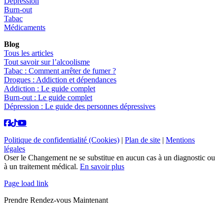
Dépression
Burn-out
Tabac
Médicaments
Blog
Tous les articles
Tout savoir sur l’alcoolisme
Tabac : Comment arrêter de fumer ?
Drogues : Addiction et dépendances
Addiction : Le guide complet
Burn-out : Le guide complet
Dépression : Le guide des personnes dépressives
Politique de confidentialité (Cookies)
|
Plan de site
|
Mentions
légales
Oser le Changement ne se substitue en aucun cas à un diagnostic ou
à un traitement médical.
En savoir plus
Page load link
Prendre Rendez-vous Maintenant