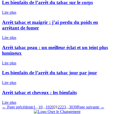
Les bienfaits de l’arrêt du tabac sur le corps
Lire plus
Arrêt tabac et maigrir : j’ai perdu du poids en
arrêtant de fumer
Lire plus
Arrêt tabac peau : un meilleur éclat et un teint plus
lumineux
Lire plus
Les bienfaits de l’arrêt du tabac jour par jour
Lire plus
Arrêt tabac et cheveux : les bienfaits
Lire plus
← Page précédente
1
...
10
...
19
20
21
22
23
...
30
39
Page suivante →