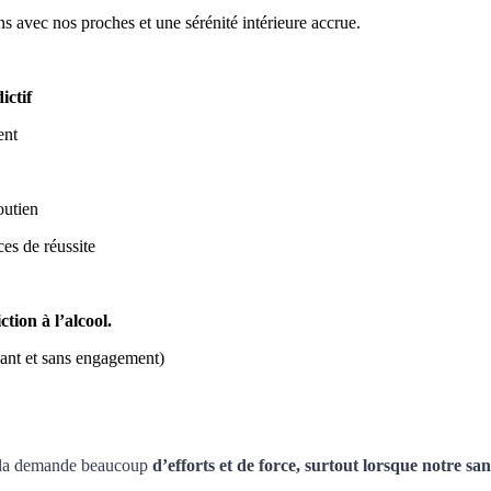
ns avec nos proches et une sérénité intérieure accrue.
ictif
ent
outien
es de réussite
ction à l’alcool.
yant et sans engagement)
 Cela demande beaucoup
d’efforts et de force, surtout lorsque notre sa