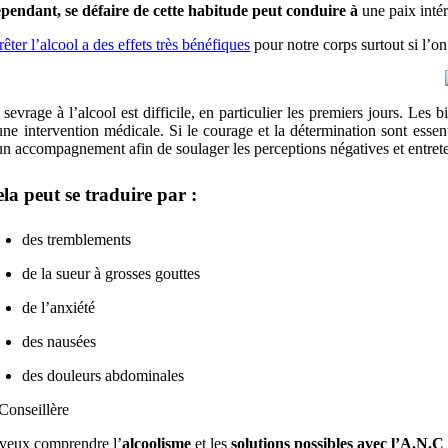
pendant, se défaire de cette habitude peut conduire à
une paix intér
rêter l’alcool a des effets très bénéfiques
pour notre corps surtout si l’on
 sevrage à l’alcool est difficile, en particulier les premiers jours. Les 
une intervention médicale. Si le courage et la détermination sont essen
un accompagnement afin de soulager les perceptions négatives et entr
la peut se traduire par :
des tremblements
de la sueur à grosses gouttes
de l’anxiété
des nausées
des douleurs abdominales
 veux comprendre l’
alcoolisme
et les
solutions possibles avec l’A.N.C