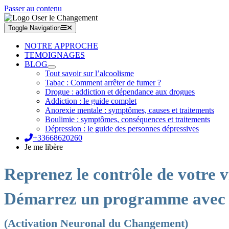
Passer au contenu
Toggle Navigation
NOTRE APPROCHE
TEMOIGNAGES
BLOG
Tout savoir sur l’alcoolisme
Tabac : Comment arrêter de fumer ?
Drogue : addiction et dépendance aux drogues
Addiction : le guide complet
Anorexie mentale : symptômes, causes et traitements
Boulimie : symptômes, conséquences et traitements
Dépression : le guide des personnes dépressives
+33668620260
Je me libère
Reprenez le contrôle de votre v
Démarrez un programme avec
(Activation Neuronal du Changement)