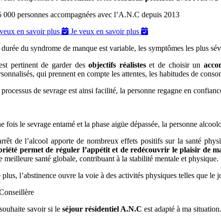
5 000 personnes accompagnées avec l’A.N.C depuis 2013
 veux en savoir plus
Je veux en savoir plus
 durée du syndrome de manque est variable, les symptômes les plus sévè
 est pertinent de garder des
objectifs réalistes
et de choisir un
acco
rsonnalisés, qui prennent en compte les attentes, les habitudes de cons
 processus de sevrage est ainsi facilité, la personne regagne en confiance
e fois le sevrage entamé et la phase aigüe dépassée, la personne alco
arrêt de l’alcool apporte de nombreux effets positifs sur la santé ph
briété permet de réguler l’appétit et de redécouvrir le plaisir de m
e meilleure santé globale, contribuant à la stabilité mentale et physique.
 plus, l’abstinence ouvre la voie à des activités physiques telles que le 
 souhaite savoir si le
séjour résidentiel A.N.C
est adapté à ma situation