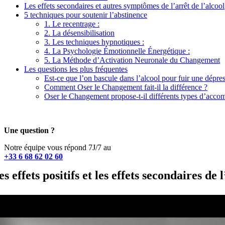
Les effets secondaires et autres symptômes de l’arrêt de l’alcool
5 techniques pour soutenir l’abstinence
1. Le recentrage :
2. La désensibilisation
3. Les techniques hypnotiques :
4. La Psychologie Émotionnelle Énergétique :
5. La Méthode d’Activation Neuronale du Changement
Les questions les plus fréquentes
Est-ce que l’on bascule dans l’alcool pour fuir une dépre
Comment Oser le Changement fait-il la différence ?
Oser le Changement propose-t-il différents types d’acc
Une question ?
Notre équipe vous répond 7J/7 au
+33 6 68 62 02 60
es effets positifs et les effets secondaires de 