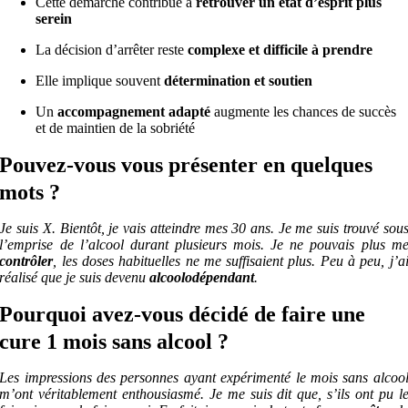
Cette démarche contribue à
retrouver un état d’esprit plus
serein
La décision d’arrêter reste
complexe et difficile à prendre
Elle implique souvent
détermination et soutien
Un
accompagnement adapté
augmente les chances de succès
et de maintien de la sobriété
Pouvez-vous vous présenter en quelques
mots ?
Je suis X. Bientôt, je vais atteindre mes 30 ans. Je me suis trouvé sou
l’emprise de l’alcool durant plusieurs mois. Je ne pouvais plus m
contrôler
, les doses habituelles ne me suffisaient plus. Peu à peu, j’a
réalisé que je suis devenu
alcoolodépendant
.
Pourquoi avez-vous décidé de faire une
cure 1 mois sans alcool ?
Les impressions des personnes ayant expérimenté le mois sans alcoo
m’ont véritablement enthousiasmé. Je me suis dit que, s’ils ont pu l