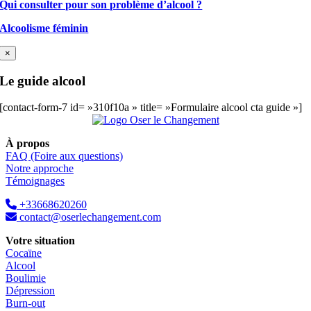
Qui consulter pour son problème d’alcool ?
Alcoolisme féminin
×
Le guide alcool
[contact-form-7 id= »310f10a » title= »Formulaire alcool cta guide »]
À propos
FAQ (Foire aux questions)
Notre approche
Témoignages
+33668620260
contact@oserlechangement.com
Votre situation
Cocaïne
Alcool
Boulimie
Dépression
Burn-out