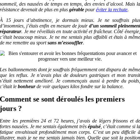
sommeil, des nausées de temps en temps, des envies d’alcool. Mais l
résistance devenait de plus en plus
gérable
pour
éviter la rechute
.
À 15 jours d’abstinence, je dormais mieux. Je ne souffrais plu
d’insomnies, j’étais enfin en mesure de jouir
d’un
s
ommeil pleinemen
réparateur
. Je me réveillais en toute activité et fraîcheur.
Côté énergie
c’était beaucoup mieux. Je ne me sentais plus affaibli et étais à mêm
de me remettre au sport
sans m’essouffler
.
Les ballonnements dont je souffrais fréquemment ont disparu de mêm
que les reflux. Je n’avais plus de douleurs gastriques et mon transi
s’était nettement amélioré.
Je commençais aussi à perdre du poids
c’était le
bonheur
de voir quelques kilos fondre sur la balance.
Comment se sont déroulés les premiers
jours ?
Entre les premières 24 et 72 heures, j’avais de légers frissons et d
fortes nausées. Je me sentais également très
épuisé
, c’était comme si l
fatigue envahissait profondément mon corps. C’est un peu difficile 
illustrer, mais je ne me sentais jamais bien.
Quelle que soit la positio