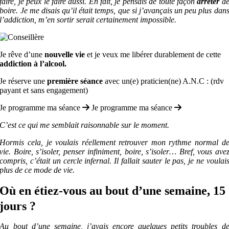
faire, je peux le faire aussi. En fait, je pensais de toute façon
arrêter
d
boire. Je me disais qu’il était temps, que si j’avançais un peu plus dan
l’addiction, m’en sortir serait certainement impossible.
Je rêve d’une
nouvelle vie
et je veux me libérer durablement de cette
addiction à l’alcool.
Je réserve une
première séance
avec un(e) praticien(ne) A.N.C : (rdv
payant et sans engagement)
Je programme ma séance
Je programme ma séance
C’est ce qui me semblait raisonnable sur le moment.
Hormis cela, je voulais réellement retrouver mon rythme normal d
vie. Boire, s’isoler, penser infiniment, boire, s’isoler… Bref, vous ave
compris, c’était un cercle infernal. Il fallait sauter le pas, je ne voulai
plus de ce mode de vie.
Où en étiez-vous au bout d’une semaine, 15
jours ?
Au bout d’une semaine, j’avais encore quelques petits troubles d