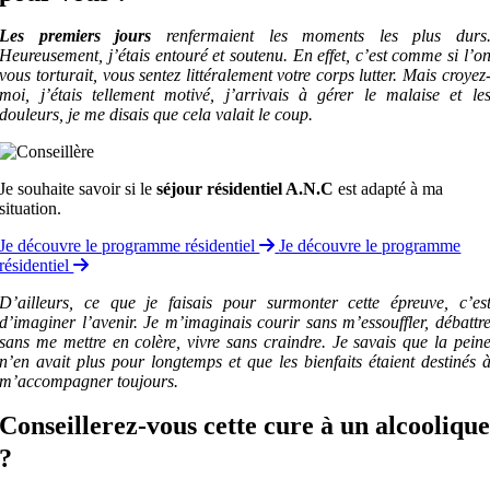
Les
premiers jours
r
enfermaient les moments les plus durs
Heureusement, j’étais entouré et soutenu.
En effet, c’est comme si l’o
vous torturait, vous sentez littéralement votre corps lutter.
Mais croyez
moi, j’étais tellement motivé, j’arrivais à gérer le malaise et le
douleurs, je me disais que cela valait le coup.
Je souhaite savoir si le
séjour résidentiel A.N.C
est adapté à ma
situation.
Je découvre le programme résidentiel
Je découvre le programme
résidentiel
D’aille
urs, ce que je faisais pour surmonter cette épreuve, c’es
d’imaginer l’avenir. Je m’imaginais courir sans m’essouffler, débattr
sans me mettre en colère, vivre sans craindre.
Je savais que la pein
n’en avait plus pour longtemps et que les bienfaits étaient destinés 
m’accompagner toujours.
Conseillerez-vous cette cure à un alcooliqu
?