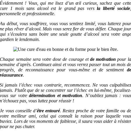
Évidemment ! Vous, qui me lisez d’un œil curieux, sachez que cett
cure 1 mois sans alcool est le grand pas vers
la
liberté sociale
personnelle et professionnelle.
Au début, vous souffrirez, vous vous sentirez limité, vous lutterez pou
ne plus rêver d’alcool. Mais vous serez fier de vous défier. Chaque jou
qui s’écoulera sans boire une seule goutte d’alcool sera votre ang
gardien le lendemain.
Chaque semaine sera votre dose de courage et
de
motivation
pour l
semaine d’après.
Continuez ainsi et vous verrez passer tout un mois d
progrès, de reconnaissance pour vous-même et de sentiment
d
réassurance
.
Si jamais l’échec vous contrarie, recommencez. Ne vous culpabilise
jamais. Plutôt que de se concentrer sur l’échec en lui-même, focalisez
vous sur votre
détermination et motivation
. N’oubliez jamais : vou
n’échouez pas, vous luttez pour réussir !
Je vous conseille d’
être
entouré
.
Restez proche de votre famille ou d
votre meilleur ami, celui qui connaît la raison pour laquelle vou
buviez. Lors de vos moments de faiblesse, il saura vous aider à résiste
pour ne pas chuter.