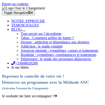
Passer au contenu
Toggle Navigation
NOTRE APPROCHE
TEMOIGNAGES
BLOG
Tout savoir sur l’alcoolisme
Tabac : Comment arrêter de fumer ?
Drogue : addiction et dépendance aux drogues
Addiction : le guide complet
Anorexie mentale : symptômes, causes et traitements
Boulimie : symptômes, conséquences et traitements
Dépression : le guide des personnes dépressives
+33668620260
Je me libère
Reprenez le contrôle de votre vie !
Démarrez un programme avec la Méthode ANC
(Activation Neuronal du Changement)
Je souhaite me faire accompagner !