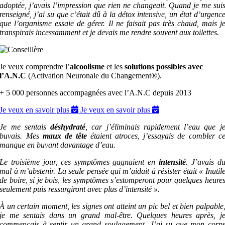
adoptée, j’avais l’impression que rien ne changeait. Quand je me sui
renseigné, j’ai su que c’était dû à la détox intensive, un état d’urgenc
que l’organisme essaie de gérer
.
Il ne faisait pas très chaud, mais j
transpirais incessamment et je devais me rendre souvent aux toilettes.
Je veux comprendre l’
alcoolisme
et les
solutions possibles avec
l’A.N.C
(Activation Neuronale du Changement®).
+ 5 000 personnes accompagnées avec l’A.N.C depuis 2013
Je veux en savoir plus
Je veux en savoir plus
Je me sentais
déshydraté
,
car j’éliminais rapidement l’eau que j
buvais. Mes
maux de tête
étaient atroces, j’essayais de combler c
manque en buvant davantage d’eau.
Le troisième jour, ces symptômes gagnaient en
intensité
.
J’avais d
mal à m’abstenir. La seule pensée qui m’aidait à résister était « Inutil
de boire, si je bois, les symptômes s’estomperont pour quelques heure
seulement puis ressurgiront avec plus d’intensité ».
À un certain moment, les signes ont atteint un pic bel et bien palpable
je me sentais dans un grand mal-être.
Quelques heures après, j
commençais à sentir un grand soulagement. J’ai su que mon corp