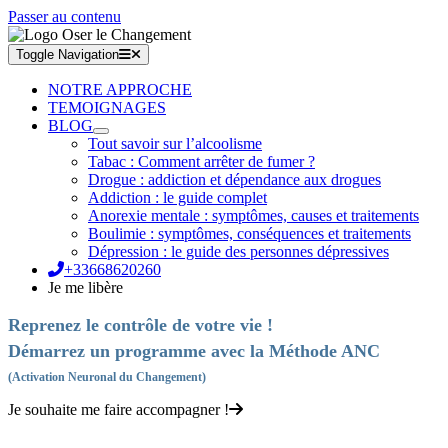
Passer au contenu
Toggle Navigation
NOTRE APPROCHE
TEMOIGNAGES
BLOG
Tout savoir sur l’alcoolisme
Tabac : Comment arrêter de fumer ?
Drogue : addiction et dépendance aux drogues
Addiction : le guide complet
Anorexie mentale : symptômes, causes et traitements
Boulimie : symptômes, conséquences et traitements
Dépression : le guide des personnes dépressives
+33668620260
Je me libère
Reprenez le contrôle de votre vie !
Démarrez un programme avec la Méthode ANC
(Activation Neuronal du Changement)
Je souhaite me faire accompagner !