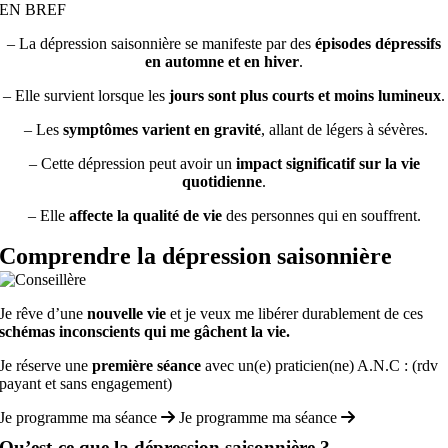
EN BREF
– La dépression saisonnière se manifeste par des
épisodes dépressifs
en automne et en hiver
.
– Elle survient lorsque les
jours sont plus courts et moins lumineux
.
– Les
symptômes varient en gravité
, allant de légers à sévères.
– Cette dépression peut avoir un
impact significatif sur la vie
quotidienne
.
– Elle
affecte la qualité de vie
des personnes qui en souffrent.
Comprendre la dépression saisonnière
Je rêve d’une
nouvelle vie
et je veux me libérer durablement de ces
schémas inconscients qui me gâchent la vie.
Je réserve une
première séance
avec un(e) praticien(ne) A.N.C : (rdv
payant et sans engagement)
Je programme ma séance
Je programme ma séance
Qu’est-ce que la dépression saisonnière ?