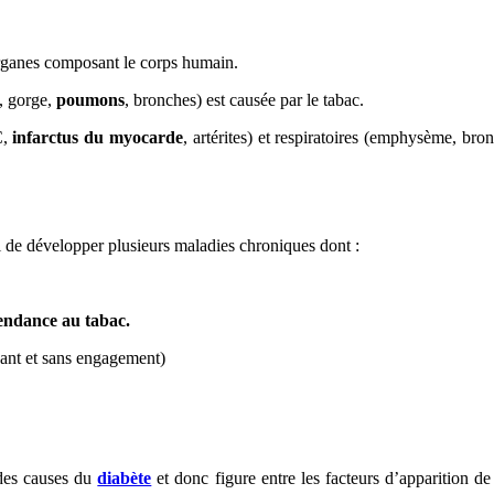
organes composant le corps humain.
, gorge,
poumons
, bronches) est causée par le tabac.
C,
infarctus du myocarde
, artérites) et respiratoires (emphysème, bro
i de développer plusieurs maladies chroniques dont :
endance au tabac.
yant et sans engagement)
 des causes du
diabète
et donc figure entre les facteurs d’apparition d