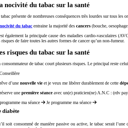
a nocivité du tabac sur la santé
 tabac présente de nombreuses conséquences très lourdes sur tous les 
 nocivité du tabac
entraine la majorité des
cancers
(bouche, oesophage
 est également la principale cause des maladies cardio-vasculaires (AV
s risques de faire toutes les autres formes de cancer qu’un non-fumeur.
es risques du tabac sur la santé
 consommateur de tabac court plusieurs risques. Le principal reste celu
 rêve d’une
nouvelle vie
et je veux me libérer durablement de cette
dép
 réserve une
première séance
avec un(e) praticien(ne) A.N.C : (rdv pa
 programme ma séance
Je programme ma séance
 diabète
’il soit consommé de manière passive ou active, le tabac serait l’une