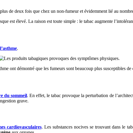
 plus de deux fois que chez un non-fumeur et évidemment lié au nombre
que est élevé. La raison est toute simple : le tabac augmente l’intoléranc
e
l’asthme
.
l’asthme ont démontré que les fumeurs sont beaucoup plus susceptibles d
ive du sommeil
.
En effet, le tabac provoque la perturbation de l’archite
ongestion grave.
es cardiovasculaires
. Les substances nocives se trouvant dans le t
ygène
aux organes.