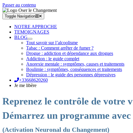
Passer au contenu
Toggle Navigation
NOTRE APPROCHE
TEMOIGNAGES
BLOG
Tout savoir sur l’alcoolisme
Tabac : Comment arrêter de fumer ?
Drogue : addiction et dépendance aux drogues
Addiction : le guide complet
Anorexie mentale : symptômes, causes et traitements
Boulimie : symptômes, conséquences et traitements
Dépression : le guide des personnes dépressives
+33668620260
Je me libère
Reprenez le contrôle de votre v
Démarrez un programme avec
(Activation Neuronal du Changement)