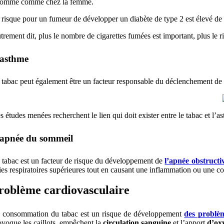
homme comme chez la femme.
 risque pour un fumeur de développer un diabète de type 2 est élevé de
trement dit, plus le nombre de cigarettes fumées est important, plus le ris
’asthme
 tabac peut également être un facteur responsable du déclenchement d
s études menées recherchent le lien qui doit exister entre le tabac et 
’apnée du sommeil
 tabac est un facteur de risque du développement de
l’apnée obstruct
ies respiratoires supérieures tout en causant une inflammation ou une c
roblème cardiovasculaire
 consommation du tabac est un risque de développement
des problèm
ovoque les caillots, empêchent la
circulation sanguine
et l’apport
d’ox