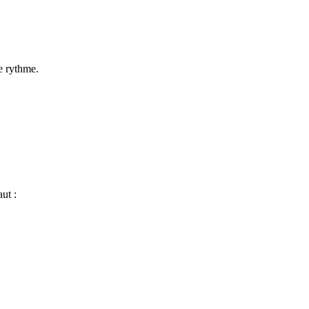
e rythme.
ut :