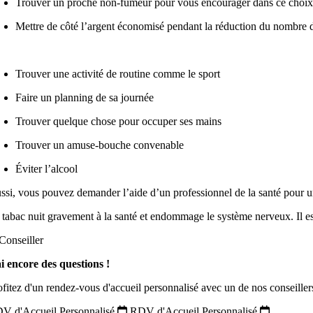
Trouver un proche non-fumeur pour vous encourager dans ce choi
Mettre de côté l’argent économisé pendant la réduction du nombre
Trouver une activité de routine comme le sport
Faire un planning de sa journée
Trouver quelque chose pour occuper ses mains
Trouver un amuse-bouche convenable
Éviter l’alcool
ssi, vous pouvez demander l’aide d’un professionnel de la santé pour un 
 tabac nuit gravement à la santé et endommage le système nerveux. Il e
ai encore des questions !
ofitez d'un rendez-vous d'accueil personnalisé avec un de nos conseiller
V d'Accueil Personnalisé
RDV d'Accueil Personnalisé