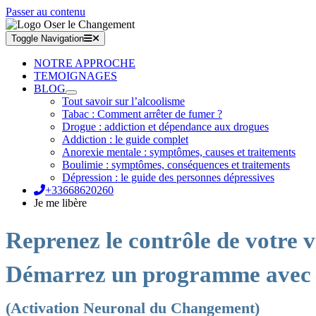
Passer au contenu
Toggle Navigation
NOTRE APPROCHE
TEMOIGNAGES
BLOG
Tout savoir sur l’alcoolisme
Tabac : Comment arrêter de fumer ?
Drogue : addiction et dépendance aux drogues
Addiction : le guide complet
Anorexie mentale : symptômes, causes et traitements
Boulimie : symptômes, conséquences et traitements
Dépression : le guide des personnes dépressives
+33668620260
Je me libère
Reprenez le contrôle de votre v
Démarrez un programme avec
(Activation Neuronal du Changement)