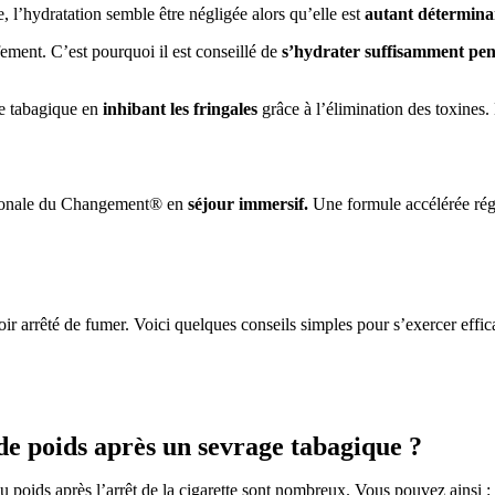
 l’hydratation semble être négligée alors qu’elle est
autant déterminan
fement. C’est pourquoi il est conseillé de
s’hydrater
suffisamment pen
e tabagique en
inhibant les fringales
grâce à l’élimination des toxines. 
uronale du Changement® en
séjour immersif.
Une formule accélérée régé
oir arrêté de fumer. Voici quelques conseils simples pour s’exercer effi
de poids après un sevrage tabagique ?
 poids après l’arrêt de la cigarette sont nombreux. Vous pouvez ainsi :