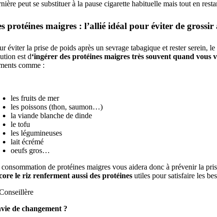
rnière peut se substituer à la pause cigarette habituelle mais tout en rest
s protéines maigres : l’allié idéal pour éviter de grossir
ur éviter la prise de poids après un sevrage tabagique et rester serein, l
lution est d
‘ingérer des protéines maigres très
souvent quand vous v
iments comme :
les fruits de mer
les poissons (thon, saumon…)
la viande blanche de dinde
le tofu
les légumineuses
lait écrémé
oeufs gros…
 consommation de protéines maigres vous aidera donc à prévenir la prise 
core le riz renferment aussi des protéines
utiles pour satisfaire les b
vie de changement ?