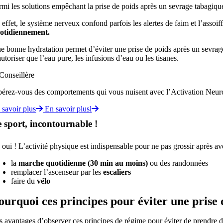
rmi les solutions empêchant la prise de poids après un sevrage tabagique,
 effet, le système nerveux confond parfois les alertes de faim et l’assoif
otidiennement.
e bonne hydratation permet d’éviter une prise de poids après un sevrag
autoriser que l’eau pure, les infusions d’eau ou les tisanes.
bérez-vous des comportements qui vous nuisent avec l’Activation Ne
 savoir plus
En savoir plusl
 sport, incontournable !
 oui ! L’activité physique est indispensable pour ne pas grossir après av
la
marche quotidienne (30 min au moins)
ou des randonnées
remplacer l’ascenseur par les
escaliers
faire du
vélo
ourquoi ces principes pour éviter une prise 
s avantages d’observer ces principes de régime pour éviter de prendre du