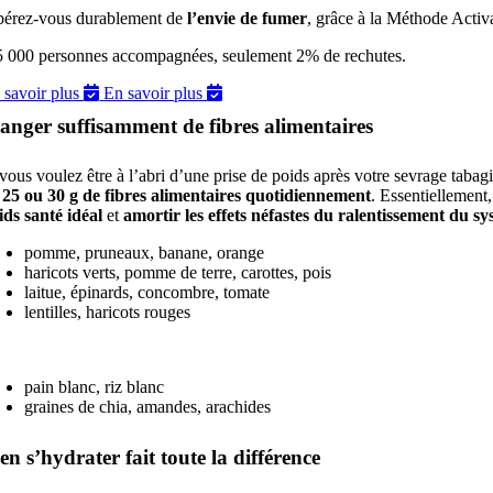
bérez-vous durablement de
l’envie de fumer
, grâce à la Méthode Acti
5 000 personnes accompagnées, seulement 2% de rechutes.
 savoir plus
En savoir plus
nger suffisamment de fibres alimentaires
 vous voulez être à l’abri d’une prise de poids après votre sevrage tabagi
 25 ou 30 g de fibres alimentaires quotidiennement
.
Essentiellement,
ids santé idéal
et
amortir les effets néfastes du ralentissement du sy
pomme, pruneaux, banane, orange
haricots verts, pomme de terre, carottes, pois
laitue, épinards, concombre, tomate
lentilles, haricots rouges
pain blanc, riz blanc
graines de chia, amandes, arachides
en s’hydrater fait toute la différence