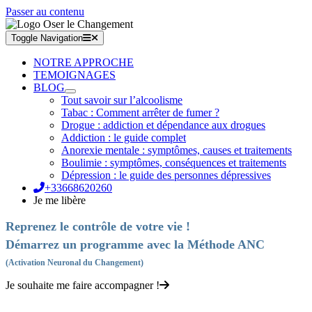
Passer au contenu
Toggle Navigation
NOTRE APPROCHE
TEMOIGNAGES
BLOG
Tout savoir sur l’alcoolisme
Tabac : Comment arrêter de fumer ?
Drogue : addiction et dépendance aux drogues
Addiction : le guide complet
Anorexie mentale : symptômes, causes et traitements
Boulimie : symptômes, conséquences et traitements
Dépression : le guide des personnes dépressives
+33668620260
Je me libère
Reprenez le contrôle de votre vie !
Démarrez un programme avec la Méthode ANC
(Activation Neuronal du Changement)
Je souhaite me faire accompagner !