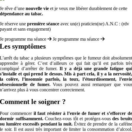
Je rêve d’une
nouvelle vie
et je veux me libérer durablement de cette
dépendance au tabac.
Je réserve une
première séance
avec un(e) praticien(ne) A.N.C : (rdv
payant et sans engagement)
Je programme ma séance
Je programme ma séance
Les symptômes
L’arrêt du tabac a plusieurs symptômes que le fumeur doit absolumen
apprendre à gérer. C’est d’ailleurs ce qui fait qu’il est parfois trè
compliqué d’arrêter de fumer.
Il y a déjà une grande fatigue qu
s’installe et qui prend le dessus. Mis à part cela, il y a la nervosité
la colère, l’insomnie parfois, la toux, l’étourdissement, l’envi
obsessionnelle de fumer.
Vous pouvez aussi remarquer que vou
n’arrivez plus à vous concentrer correctement.
Comment le soigner ?
Pour commencer
il faut résister à l’envie de fumer et s’efforcer d
dormir suffisamment.
Couchez-vous tôt et protégez-vous
des bruit
ou lumière excessifs pendant la nuit.
Évitez de prendre de la caféin
le soir. Il est aussi très important de limiter la consommation d’alcool