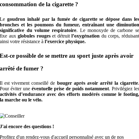
consommation de la cigarette ?
Le
goudron inhalé par la fumée de cigarette se dépose dans le
bronches et les poumons du fumeur, entraînant une diminutio
significative du volume respiratoire
. Le monoxyde de carbone s
fixe aux
globules rouges
et détruit
l’oxygénation
du corps, réduisan
ainsi votre résistance à
l’exercice physique.
Est-ce possible de se mettre au sport juste après avoir
arrêté de fumer ?
Il est vivement conseillé de
bouger après avoir arrêté la cigarette
Pour éviter une
éventuelle prise de poids notamment
. Privilégiez le
activités d’endurance avec des efforts modérés comme le footing
la marche ou le vélo.
J'ai encore des questions !
Profitez d'un rendez-vous d'accueil personnalisé avec un de nos