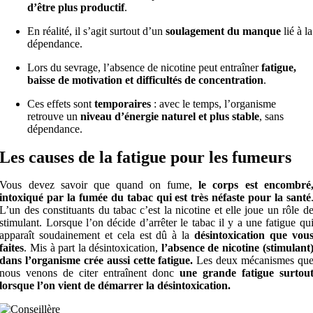
d’être plus productif
.
En réalité, il s’agit surtout d’un
soulagement du manque
lié à la
dépendance.
Lors du sevrage, l’absence de nicotine peut entraîner
fatigue,
baisse de motivation et difficultés de concentration
.
Ces effets sont
temporaires
: avec le temps, l’organisme
retrouve un
niveau d’énergie naturel et plus stable
, sans
dépendance.
Les causes de la fatigue pour les fumeurs
Vous devez savoir que quand on fume,
le corps est encombré
intoxiqué par la fumée du tabac qui est très néfaste pour la santé
L’un des constituants du tabac c’est la nicotine et elle joue un rôle d
stimulant. Lorsque l’on décide d’arrêter le tabac il y a une fatigue qu
apparaît soudainement et cela est dû à la
désintoxication que vou
faites
. Mis à part la désintoxication,
l’absence de nicotine (stimulant
dans l’organisme crée aussi cette fatigue.
Les deux mécanismes qu
nous venons de citer entraînent donc
une grande fatigue surtou
lorsque l’on vient de démarrer la désintoxication.