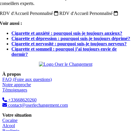
conseillers experts.
RDV d'Accueil Personnalisé
RDV d'Accueil Personnalisé
Voir aussi :
Cigarette et anxiété : pourquoi suis-je toujours anxieux?
Cigarette et dépression : pourquoi suis-je toujours déprimé?
Cigarette et nervosité : pourquoi suis-je toujours nerveux?
Cigarette et sommeil : pourquoi j’ai toujours envie de
dormir?
À propos
FAQ (Foire aux questions)
Notre approche
Témoignages
+33668620260
contact@oserlechangement.com
Votre situation
Cocaïne
Alcool
Boulimie