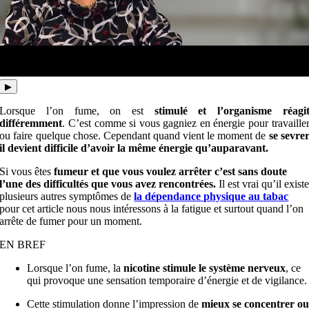
▶
Lorsque l’on fume, on est
stimulé et l’organisme réagi
différemment
. C’est comme si vous gagniez en énergie pour travaille
ou faire quelque chose. Cependant quand vient le moment de
se sevre
il devient difficile d’avoir la même énergie qu’auparavant.
Si vous êtes
fumeur et que vous voulez arrêter c’est sans doute
l’une des difficultés que vous avez rencontrées.
Il est vrai qu’il exist
plusieurs autres symptômes de
la dépendance physique au tabac
pour cet article nous nous intéressons à la fatigue et surtout quand l’on
arrête de fumer pour un moment.
EN BREF
Lorsque l’on fume, la
nicotine stimule le système nerveux
, ce
qui provoque une sensation temporaire d’énergie et de vigilance.
Cette stimulation donne l’impression de
mieux se concentrer o