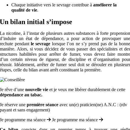
Chaque initiative vers le sevrage contribue à
améliorer la
qualité de vie
.
Un bilan initial s’impose
La nicotine, à l’instar de plusieurs autres substances à forte propensio
d’induire un état de dépendance, a pour action de provoquer un
rechute pendant
le
sevrage
lorsque l’on ne s’y prend pas de la bonn
manière. Alors, si vous décidez de vous passer des spécialistes et de
structures habilitées pour arrêter de fumer, vous devez faire montr
d’un certain niveau de rigueur, de discipline et d’organisation pou
réussir. Idéalement, arrêter de fumer seul doit se dérouler en plusieur
étapes, celle du bilan avant arrêt constituant la première.
Je rêve d’une
nouvelle vie
et je veux me libérer durablement de cette
dépendance au tabac.
Je réserve une
première séance
avec un(e) praticien(ne) A.N.C : (rdv
payant et sans engagement)
Je programme ma séance
Je programme ma séance
Ce
bilan
consiste dans un premier temps à trouver une réell