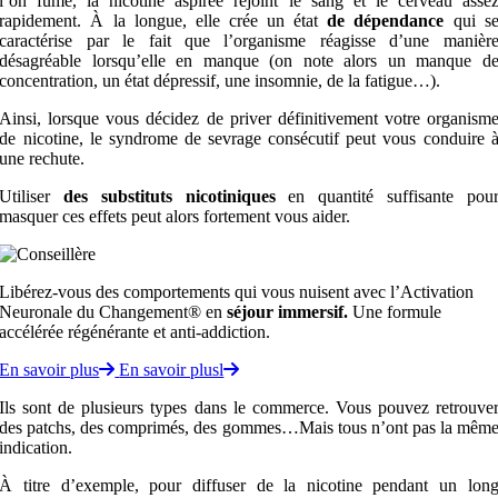
l’on fume, la nicotine aspirée rejoint le sang et le cerveau asse
rapidement. À la longue, elle crée un état
de
dépendance
qui s
caractérise par le fait que l’organisme réagisse d’une manièr
désagréable lorsqu’elle en manque (on note alors un manque d
concentration, un état dépressif, une insomnie, de la fatigue…).
Ainsi, lorsque vous décidez de priver définitivement votre organism
de nicotine, le syndrome de sevrage consécutif peut vous conduire 
une rechute.
Utiliser
des
substituts nicotiniques
en quantité suffisante pou
masquer ces effets peut alors fortement vous aider.
Libérez-vous des comportements qui vous nuisent avec l’Activation
Neuronale du Changement® en
séjour immersif.
Une formule
accélérée régénérante et anti-addiction.
En savoir plus
En savoir plusl
Ils sont de plusieurs types dans le commerce. Vous pouvez retrouve
des patchs, des comprimés, des gommes…Mais tous n’ont pas la mêm
indication.
À titre d’exemple, pour diffuser de la nicotine pendant un lon