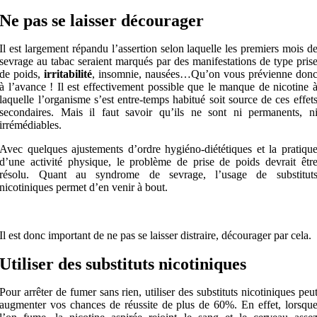
Ne pas se laisser décourager
Il est largement répandu l’assertion selon laquelle les premiers mois d
sevrage au tabac seraient marqués par des manifestations de type pris
de poids,
irritabilité
,
insomnie, nausées…Qu’on vous prévienne don
à l’avance ! Il est effectivement possible que le manque de nicotine 
laquelle l’organisme s’est entre-temps habitué soit source de ces effet
secondaires. Mais il faut savoir qu’ils ne sont ni permanents, n
irrémédiables.
Avec quelques ajustements d’ordre hygiéno-diététiques et la pratiqu
d’une activité physique, le problème de prise de poids devrait êtr
résolu. Quant au syndrome de sevrage, l’usage de substitut
nicotiniques permet d’en venir à bout.
Il est donc important de ne pas se laisser distraire, décourager par cela.
Utiliser des substituts nicotiniques
Pour arrêter de fumer sans rien, utiliser des substituts nicotiniques peu
augmenter vos chances de réussite de plus de 60%. En effet, lorsqu