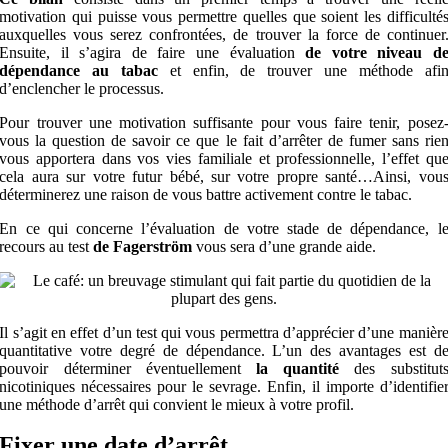
motivation qui puisse vous permettre quelles que soient les difficulté
auxquelles vous serez confrontées, de trouver la force de continuer
Ensuite, il s’agira de faire une évaluation
de votre
niveau d
dépendance au tabac
et enfin, de trouver une méthode afi
d’enclencher le processus.
Pour trouver une motivation suffisante pour vous faire tenir, posez
vous la question de savoir ce que le fait d’arrêter de fumer sans rie
vous apportera dans vos vies familiale et professionnelle, l’effet qu
cela aura sur votre futur bébé, sur votre propre santé…Ainsi, vou
déterminerez une raison de vous battre activement contre le tabac.
En ce qui concerne l’évaluation de votre stade de dépendance, l
recours au test
de
Fagerström
vous sera d’une grande aide.
Il s’agit en effet d’un test qui vous permettra d’apprécier d’une manièr
quantitative votre degré de dépendance. L’un des avantages est d
pouvoir déterminer éventuellement
la
quantité
des substitut
nicotiniques nécessaires pour le sevrage. Enfin, il importe d’identifie
une méthode d’arrêt qui convient le mieux à votre profil.
Fixer une date d’arrêt