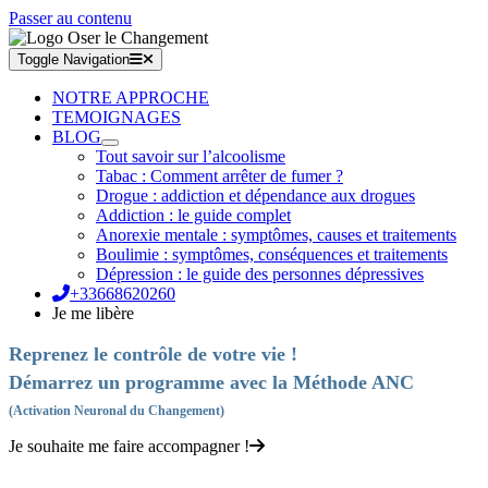
Passer au contenu
Toggle Navigation
NOTRE APPROCHE
TEMOIGNAGES
BLOG
Tout savoir sur l’alcoolisme
Tabac : Comment arrêter de fumer ?
Drogue : addiction et dépendance aux drogues
Addiction : le guide complet
Anorexie mentale : symptômes, causes et traitements
Boulimie : symptômes, conséquences et traitements
Dépression : le guide des personnes dépressives
+33668620260
Je me libère
Reprenez le contrôle de votre vie !
Démarrez un programme avec la Méthode ANC
(Activation Neuronal du Changement)
Je souhaite me faire accompagner !