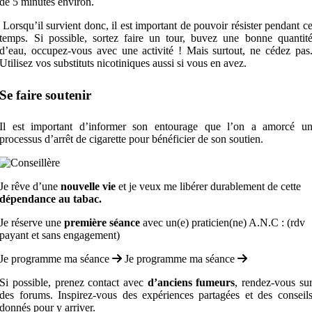
de 5 minutes environ.
Lorsqu’il survient donc, il est important de pouvoir résister pendant c
temps. Si possible, sortez faire un tour, buvez une bonne quantit
d’eau, occupez-vous avec une activité ! Mais surtout, ne cédez pas
Utilisez vos
substituts nicotiniques
aussi si vous en avez.
Se faire soutenir
Il est important d’informer son entourage que l’on a amorcé u
processus d’arrêt de cigarette pour bénéficier de son soutien.
Je rêve d’une
nouvelle vie
et je veux me libérer durablement de cette
dépendance au tabac.
Je réserve une
première séance
avec un(e) praticien(ne) A.N.C : (rdv
payant et sans engagement)
Je programme ma séance
Je programme ma séance
Si possible, prenez contact avec
d’anciens fumeurs
,
rendez-vous su
des forums. Inspirez-vous des expériences partagées et des conseil
donnés pour y arriver.