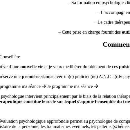
– Sa formation en psychologie cli
– L’accompagneme
– Le cadre thérapeu
– Cette prise en charge fournit des
outi
Comment 
 rêve d’une
nouvelle vie
et je veux me libérer durablement de ces
pulsi
 réserve une
première séance
avec un(e) praticien(ne) A.N.C : (rdv pa
 programme ma séance
Je programme ma séance
 psychologue intervient principalement par le biais de la relation thérap
érapeutique constitue le socle sur lequel s’appuie l’ensemble du tra
évaluation psychologique approfondie permet au psychologue de compren
histoire de la personne, les traumatismes éventuels, les patterns (schéma