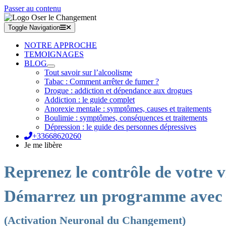
Passer au contenu
Toggle Navigation
NOTRE APPROCHE
TEMOIGNAGES
BLOG
Tout savoir sur l’alcoolisme
Tabac : Comment arrêter de fumer ?
Drogue : addiction et dépendance aux drogues
Addiction : le guide complet
Anorexie mentale : symptômes, causes et traitements
Boulimie : symptômes, conséquences et traitements
Dépression : le guide des personnes dépressives
+33668620260
Je me libère
Reprenez le contrôle de votre v
Démarrez un programme avec
(Activation Neuronal du Changement)