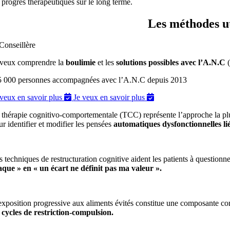
s progrès thérapeutiques sur le long terme.
Les méthodes ut
 veux comprendre la
boulimie
et les
solutions possibles avec l’A.N.C
(
5 000 personnes accompagnées avec l’A.N.C depuis 2013
 veux en savoir plus
Je veux en savoir plus
 thérapie cognitivo-comportementale (TCC) représente l’approche la plus
ur identifier et modifier les pensées
automatiques dysfonctionnelles lié
s techniques de restructuration cognitive aident les patients à questionne
aque » en « un écart ne définit pas ma valeur ».
exposition progressive aux aliments évités constitue une composante com
s cycles de restriction-compulsion.