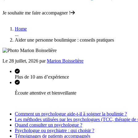
Je souhaite me faire accompagner !
Home
...
Aider une personne boulimique : conseils pratiques
Le 28 juillet, 2026 par
Marion Boisselière
Plus de 10 ans d’expérience
Écoute attentive et bienveillante
Comment un psychologue aide-t-il à soigner la boulimie ?
Les méthodes utilisées par les psychologues (TCC, thérapie de 
Quand consulter un psychologue ?
Psychologue ou psychiatre : qui choisir ?
Témoignages de patients accompagnés