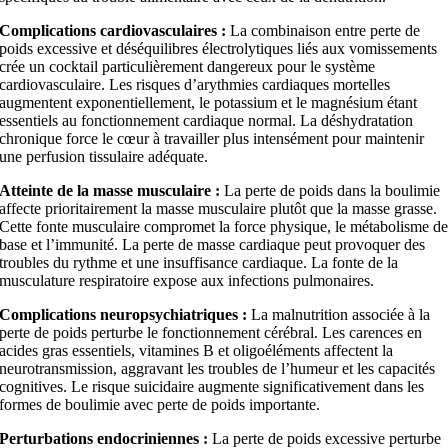
Complications cardiovasculaires :
La combinaison entre perte de
poids excessive et déséquilibres électrolytiques liés aux vomissements
crée un cocktail particulièrement dangereux pour le système
cardiovasculaire. Les risques d’arythmies cardiaques mortelles
augmentent exponentiellement, le potassium et le magnésium étant
essentiels au fonctionnement cardiaque normal. La déshydratation
chronique force le cœur à travailler plus intensément pour maintenir
une perfusion tissulaire adéquate.
Atteinte de la masse musculaire :
La perte de poids dans la boulimie
affecte prioritairement la masse musculaire plutôt que la masse grasse.
Cette fonte musculaire compromet la force physique, le métabolisme d
base et l’immunité. La perte de masse cardiaque peut provoquer des
troubles du rythme et une insuffisance cardiaque. La fonte de la
musculature respiratoire expose aux infections pulmonaires.
Complications neuropsychiatriques :
La malnutrition associée à la
perte de poids perturbe le fonctionnement cérébral. Les carences en
acides gras essentiels, vitamines B et oligoéléments affectent la
neurotransmission, aggravant les troubles de l’humeur et les capacités
cognitives. Le risque suicidaire augmente significativement dans les
formes de boulimie avec perte de poids importante.
Perturbations endocriniennes :
La perte de poids excessive perturbe