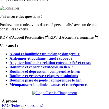
J'ai encore des questions !
Profitez d'un rendez-vous d'accueil personnalisé avec un de nos
conseillers experts.
RDV d'Accueil Personnalisé
RDV d'Accueil Personnalisé
Voir aussi :
Alcool et boulimie : un mélange dangereux
Alzheimer et boulimie : quel rapport ?
Angoisse boulimie : relation entre anxiété et crises
Boulimie et cancer : existe-t-il un lien ?
Boulimie et dépression : comprendre le lien
Boulimie et grossesse : risques et solutions
Boulimie prise de poids : comprendre le lien
Ménopause et boulimie : causes et conséquences
À propos
FAQ (Foire aux questions)