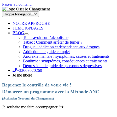
Passer au contenu
Toggle Navigation
NOTRE APPROCHE
TEMOIGNAGES
BLOG
Tout savoir sur l’alcoolisme
Tabac : Comment arrêter de fumer ?
Drogue : addiction et dépendance aux drogues
Addiction : le guide complet
Anorexie mentale : symptômes, causes et traitements
Boulimie : symptômes, conséquences et traitements
Dépression : le guide des personnes dépressives
+33668620260
Je me libère
Reprenez le contrôle de votre vie !
Démarrez un programme avec la Méthode ANC
(Activation Neuronal du Changement)
Je souhaite me faire accompagner !