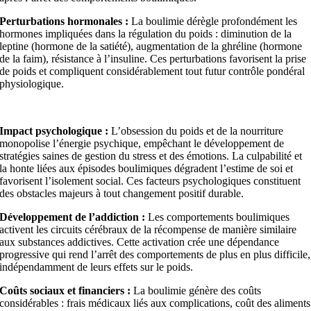
Perturbations hormonales :
La boulimie dérègle profondément les
hormones impliquées dans la régulation du poids : diminution de la
leptine (hormone de la satiété), augmentation de la ghréline (hormone
de la faim), résistance à l’insuline. Ces perturbations favorisent la prise
de poids et compliquent considérablement tout futur contrôle pondéral
physiologique.
Impact psychologique :
L’obsession du poids et de la nourriture
monopolise l’énergie psychique, empêchant le développement de
stratégies saines de gestion du stress et des émotions. La culpabilité et
la honte liées aux épisodes boulimiques dégradent l’estime de soi et
favorisent l’isolement social. Ces facteurs psychologiques constituent
des obstacles majeurs à tout changement positif durable.
Développement de l’addiction :
Les comportements boulimiques
activent les circuits cérébraux de la récompense de manière similaire
aux substances addictives. Cette activation crée une dépendance
progressive qui rend l’arrêt des comportements de plus en plus difficile,
indépendamment de leurs effets sur le poids.
Coûts sociaux et financiers :
La boulimie génère des coûts
considérables : frais médicaux liés aux complications, coût des aliments