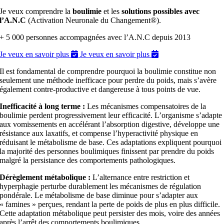
Je veux comprendre la
boulimie
et les
solutions possibles avec
l’A.N.C
(Activation Neuronale du Changement®).
+ 5 000 personnes accompagnées avec l’A.N.C depuis 2013
Je veux en savoir plus
Je veux en savoir plus
Il est fondamental de comprendre pourquoi la boulimie constitue non
seulement une méthode inefficace pour perdre du poids, mais s’avère
également contre-productive et dangereuse à tous points de vue.
Inefficacité à long terme :
Les mécanismes compensatoires de la
boulimie perdent progressivement leur efficacité. L’organisme s’adapte
aux vomissements en accélérant l’absorption digestive, développe une
résistance aux laxatifs, et compense l’hyperactivité physique en
réduisant le métabolisme de base. Ces adaptations expliquent pourquoi
la majorité des personnes boulimiques finissent par prendre du poids
malgré la persistance des comportements pathologiques.
Dérèglement métabolique :
L’alternance entre restriction et
hyperphagie perturbe durablement les mécanismes de régulation
pondérale. Le métabolisme de base diminue pour s’adapter aux
« famines » perçues, rendant la perte de poids de plus en plus difficile.
Cette adaptation métabolique peut persister des mois, voire des années
après l’arrêt des comportements boulimiques.