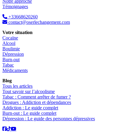
Notre approche
Témoignages
+33668620260
contact@oserlechangement.com
Votre situation
Cocaïne
Alcool
Boulimie
Dépression
Burn-out
Tabac
Médicaments
Blog
Tous les articles
Tout savoir sur l’alcoolisme
Tabac : Comment arrêter de fumer ?
Drogues : Addiction et dépendances
Addiction : Le guide complet
Burn-out : Le guide complet
Dépression : Le guide des personnes dépressives