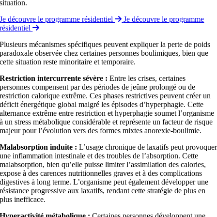
situation.
Je découvre le programme résidentiel
Je découvre le programme
résidentiel
Plusieurs mécanismes spécifiques peuvent expliquer la perte de poids
paradoxale observée chez certaines personnes boulimiques, bien que
cette situation reste minoritaire et temporaire.
Restriction intercurrente sévère :
Entre les crises, certaines
personnes compensent par des périodes de jeûne prolongé ou de
restriction calorique extrême. Ces phases restrictives peuvent créer un
déficit énergétique global malgré les épisodes d’hyperphagie. Cette
alternance extrême entre restriction et hyperphagie soumet l’organisme
à un stress métabolique considérable et représente un facteur de risque
majeur pour l’évolution vers des formes mixtes anorexie-boulimie.
Malabsorption induite :
L’usage chronique de laxatifs peut provoque
une inflammation intestinale et des troubles de l’absorption. Cette
malabsorption, bien qu’elle puisse limiter l’assimilation des calories,
expose à des carences nutritionnelles graves et à des complications
digestives à long terme. L’organisme peut également développer une
résistance progressive aux laxatifs, rendant cette stratégie de plus en
plus inefficace.
Hyperactivité métabolique :
Certaines personnes développent une