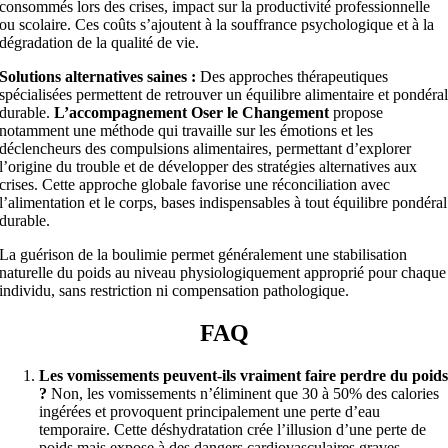
consommés lors des crises, impact sur la productivité professionnelle
ou scolaire. Ces coûts s’ajoutent à la souffrance psychologique et à la
dégradation de la qualité de vie.
Solutions alternatives saines :
Des approches thérapeutiques
spécialisées permettent de retrouver un équilibre alimentaire et pondéra
durable.
L’accompagnement Oser le Changement
propose
notamment une méthode qui travaille sur les émotions et les
déclencheurs des compulsions alimentaires, permettant d’explorer
l’origine du trouble et de développer des stratégies alternatives aux
crises. Cette approche globale favorise une réconciliation avec
l’alimentation et le corps, bases indispensables à tout équilibre pondéral
durable.
La guérison de la boulimie permet généralement une stabilisation
naturelle du poids au niveau physiologiquement approprié pour chaque
individu, sans restriction ni compensation pathologique.
FAQ
Les vomissements peuvent-ils vraiment faire perdre du poid
?
Non, les vomissements n’éliminent que 30 à 50% des calories
ingérées et provoquent principalement une perte d’eau
temporaire. Cette déshydratation crée l’illusion d’une perte de
poids mais expose à des dangers cardiovasculaires graves.