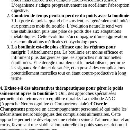
L’organisme s’adapte progressivement en accélérant l’absorption
digestive.
Combien de temps peut-on perdre du poids avec la boulimie
?
La perte de poids, quand elle survient, est généralement limitée
aux premiers mois du trouble. L’évolution naturelle tend vers
une stabilisation puis une prise de poids due aux adaptations
métaboliques. Cette évolution s’accompagne d’une aggravation
des complications médicales et psychologiques.
La boulimie est-elle plus efficace que les régimes pour
maigrir ?
Absolument pas. La boulimie est moins efficace et
infiniment plus dangereuse que les approches nutritionnelles
équilibrées. Elle dérègle durablement le métabolisme, perturbe
les signaux de faim et de satiété, et expose à des complications
potentiellement mortelles tout en étant contre-productive à long
terme.
4. Existe-t-il des alternatives thérapeutiques pour gérer le poids
sainement après la boulimie ?
Oui, des approches spécialisées
permettent de retrouver un équilibre durable. La méthode ANC
(Approche Neurocognitive et Comportementale) d’
Oser le
Changement
propose un accompagnement personnalisé qui traite les
mécanismes neurobiologiques des compulsions alimentaires. Cette
approche permet de développer une relation saine à l’alimentation et au
corps, favorisant une stabilisation naturelle du poids sans restriction ni
comportements compensatoires.