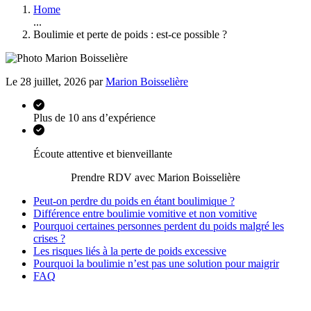
Home
...
Boulimie et perte de poids : est-ce possible ?
Le 28 juillet, 2026 par
Marion Boisselière
Plus de 10 ans d’expérience
Écoute attentive et bienveillante
Prendre RDV avec Marion Boisselière
Peut-on perdre du poids en étant boulimique ?
Différence entre boulimie vomitive et non vomitive
Pourquoi certaines personnes perdent du poids malgré les
crises ?
Les risques liés à la perte de poids excessive
Pourquoi la boulimie n’est pas une solution pour maigrir
FAQ