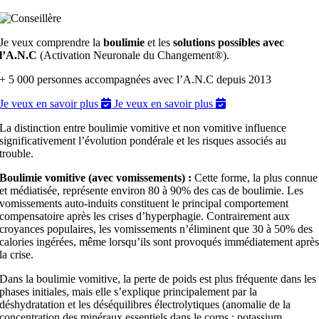
Je veux comprendre la
boulimie
et les
solutions possibles avec
l’A.N.C
(Activation Neuronale du Changement®).
+ 5 000 personnes accompagnées avec l’A.N.C depuis 2013
Je veux en savoir plus
Je veux en savoir plus
La distinction entre boulimie vomitive et non vomitive influence
significativement l’évolution pondérale et les risques associés au
trouble.
Boulimie vomitive (avec vomissements) :
Cette forme, la plus connue
et médiatisée, représente environ 80 à 90% des cas de boulimie. Les
vomissements auto-induits constituent le principal comportement
compensatoire après les crises d’hyperphagie. Contrairement aux
croyances populaires, les vomissements n’éliminent que 30 à 50% des
calories ingérées, même lorsqu’ils sont provoqués immédiatement aprè
la crise.
Dans la boulimie vomitive, la perte de poids est plus fréquente dans les
phases initiales, mais elle s’explique principalement par la
déshydratation et les déséquilibres électrolytiques (anomalie de la
concentration des minéraux essentiels dans le corps : potassium,