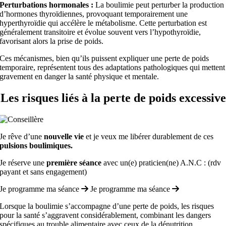
Perturbations hormonales :
La boulimie peut perturber la production
d’hormones thyroïdiennes, provoquant temporairement une
hyperthyroïdie qui accélère le métabolisme. Cette perturbation est
généralement transitoire et évolue souvent vers l’hypothyroïdie,
favorisant alors la prise de poids.
Ces mécanismes, bien qu’ils puissent expliquer une perte de poids
temporaire, représentent tous des adaptations pathologiques qui mettent
gravement en danger la santé physique et mentale.
Les risques liés à la perte de poids excessive
Je rêve d’une
nouvelle vie
et je veux me libérer durablement de ces
pulsions boulimiques.
Je réserve une
première séance
avec un(e) praticien(ne) A.N.C : (rdv
payant et sans engagement)
Je programme ma séance
Je programme ma séance
Lorsque la boulimie s’accompagne d’une perte de poids, les risques
pour la santé s’aggravent considérablement, combinant les dangers
spécifiques au trouble alimentaire avec ceux de la dénutrition.