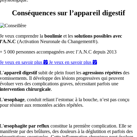
Conséquences sur l’appareil digestif
Je veux comprendre la
boulimie
et les
solutions possibles avec
l’A.N.C
(Activation Neuronale du Changement®).
+ 5 000 personnes accompagnées avec l’A.N.C depuis 2013
Je veux en savoir plus
Je veux en savoir plus
L’
appareil digestif
subit de plein fouet les
agressions répétées
des
vomissements. Il développe des lésions progressives qui peuvent
évoluer vers des complications graves, nécessitant parfois une
intervention chirurgicale
.
L’
œsophage
, conduit reliant l’estomac à la bouche, n’est pas conçu
pour résister aux remontées acides répétées.
L’
œsophagite par reflux
constitue la première complication. Elle se
manifeste par des brûlures, des douleurs à la déglutition et parfois des
régurgitations spontanées. Cette inflammation chronique peut évoluer