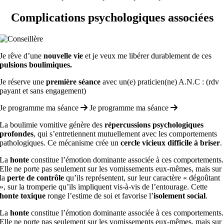
Complications psychologiques associées
Je rêve d’une
nouvelle vie
et je veux me libérer durablement de ces
pulsions boulimiques.
Je réserve une
première séance
avec un(e) praticien(ne) A.N.C : (rdv
payant et sans engagement)
Je programme ma séance
Je programme ma séance
La boulimie vomitive génère des
répercussions psychologiques
profondes
, qui s’entretiennent mutuellement avec les comportements
pathologiques. Ce mécanisme crée un
cercle vicieux difficile à briser
.
La
honte
constitue l’émotion dominante associée à ces comportements.
Elle ne porte pas seulement sur les vomissements eux-mêmes, mais sur
la
perte de contrôle
qu’ils représentent, sur leur caractère « dégoûtant
», sur la tromperie qu’ils impliquent vis-à-vis de l’entourage. Cette
honte toxique
ronge l’estime de soi et favorise l’
isolement social
.
La
honte
constitue l’émotion dominante associée à ces comportements.
Elle ne porte pas seulement sur les vomissements eux-mêmes, mais sur