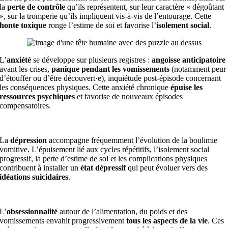
la
perte de contrôle
qu’ils représentent, sur leur caractère « dégoûtant
», sur la tromperie qu’ils impliquent vis-à-vis de l’entourage. Cette
honte toxique
ronge l’estime de soi et favorise l’
isolement social
.
L’
anxiété
se développe sur plusieurs registres :
angoisse anticipatoire
avant les crises,
panique pendant les vomissements
(notamment peur
d’étouffer ou d’être découvert·e), inquiétude post-épisode concernant
les conséquences physiques. Cette anxiété chronique
épuise les
ressources psychiques
et favorise de nouveaux épisodes
compensatoires.
La
dépression
accompagne fréquemment l’évolution de la boulimie
vomitive. L’épuisement lié aux cycles répétitifs, l’isolement social
progressif, la perte d’estime de soi et les complications physiques
contribuent à installer un
état dépressif
qui peut évoluer vers des
idéations suicidaires
.
L’
obsessionnalité
autour de l’alimentation, du poids et des
vomissements envahit progressivement
tous les aspects de la vie
. Ces