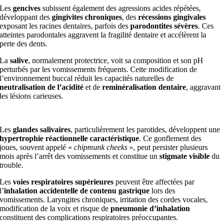
Les
gencives
subissent également des agressions acides répétées,
développant des
gingivites chroniques
, des
récessions gingivales
exposant les racines dentaires, parfois des
parodontites sévères
. Ces
atteintes parodontales aggravent la fragilité dentaire et accélèrent la
perte des dents.
La
salive
, normalement protectrice, voit sa composition et son pH
perturbés par les vomissements fréquents. Cette modification de
l’environnement buccal réduit les capacités naturelles de
neutralisation de l’acidité
et de
reminéralisation dentaire
, aggravant
les lésions carieuses.
Les
glandes salivaires
, particulièrement les parotides, développent une
hypertrophie réactionnelle caractéristique
. Ce gonflement des
joues, souvent appelé «
chipmunk cheeks
», peut persister plusieurs
mois après l’arrêt des vomissements et constitue un
stigmate visible
du
trouble.
Les
voies respiratoires supérieures
peuvent être affectées par
l’
inhalation accidentelle de contenu gastrique
lors des
vomissements. Laryngites chroniques, irritation des cordes vocales,
modification de la voix et risque de
pneumonie d’inhalation
constituent des complications respiratoires préoccupantes.