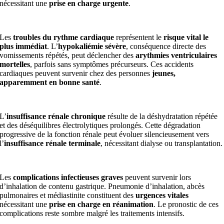
nécessitant une
prise en charge urgente
.
Les
troubles du rythme cardiaque
représentent le
risque vital le
plus immédiat
. L’
hypokaliémie sévère
, conséquence directe des
vomissements répétés, peut déclencher des
arythmies ventriculaires
mortelles
, parfois sans symptômes précurseurs. Ces accidents
cardiaques peuvent survenir chez des personnes
jeunes,
apparemment en bonne santé
.
L’
insuffisance rénale chronique
résulte de la déshydratation répétée
et des déséquilibres électrolytiques prolongés. Cette dégradation
progressive de la fonction rénale peut évoluer silencieusement vers
l’
insuffisance rénale terminale
, nécessitant dialyse ou transplantation.
Les
complications infectieuses graves
peuvent survenir lors
d’inhalation de contenu gastrique. Pneumonie d’inhalation, abcès
pulmonaires et médiastinite constituent des
urgences vitales
nécessitant une
prise en charge en réanimation
. Le pronostic de ces
complications reste sombre malgré les traitements intensifs.