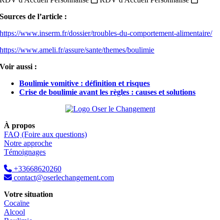
Sources de l’article :
https://www.inserm.fr/dossier/troubles-du-comportement-alimentaire/
https://www.ameli.fr/assure/sante/themes/boulimie
Voir aussi :
Boulimie vomitive : définition et risques
Crise de boulimie avant les règles : causes et solutions
À propos
FAQ (Foire aux questions)
Notre approche
Témoignages
+33668620260
contact@oserlechangement.com
Votre situation
Cocaïne
Alcool