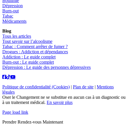
Boulimie
Dépression
Burn-out
Tabac
Médicaments
Blog
Tous les articles
Tout savoir sur l’alcoolisme
Tabac : Comment arrêter de fumer ?
Drogues : Addiction et dépendances
Addiction : Le guide complet
Burn-out : Le guide complet
Dépression : Le guide des personnes dépressives
Politique de confidentialité (Cookies)
|
Plan de site
|
Mentions
légales
Oser le Changement ne se substitue en aucun cas à un diagnostic ou
à un traitement médical.
En savoir plus
Page load link
Prendre Rendez-vous Maintenant