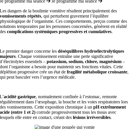
Je programme ma séance
Je programme ma séance
Les dangers de la boulimie vomitive résultent principalement des
vomissements répétés
, qui perturbent gravement l’équilibre
physiologique de l’organisme. Ces comportements, perçus comme des
solutions temporaires par les personnes concernées, génèrent en réalité
des
complications systémiques progressives et cumulatives
.
Le premier danger concerne les
déséquilibres hydroélectrolytiques
majeurs
. Chaque vomissement entraîne une perte significative
d’électrolytes essentiels –
potassium, sodium, chlore, magnésium
–
dont l’organisme a besoin pour maintenir ses fonctions vitales. Cette
déplétion progressive crée un état de
fragilité métabolique croissante
,
qui peut basculer vers l’urgence médicale.
L’
acidité gastrique
, normalement confinée à l’estomac, remonte
régulièrement dans l’œsophage, la bouche et les voies respiratoires lors
des vomissements. Cette exposition chronique à un
pH extrêmement
acide (entre 1 et 2)
corrode progressivement tous les tissus avec
lesquels elle entre en contact, créant des
lésions irréversibles
.