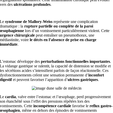
vers des
ulcérations profondes
.
Le
syndrome de Mallory-Weiss
représente une complication
dramatique : la
rupture partielle ou complète de la paroi
œsophagienne
lors d’un vomissement particulièrement violent. Cette
urgence chirurgicale
peut entraîner un pneumothorax, une
médiastinite, voire
le décès en l’absence de prise en charge
immédiate
.
L’estomac développe des
perturbations fonctionnelles importantes
.
La vidange gastrique se ralentit, la capacité de distension se modifie et
les sécrétions acides s’intensifient parfois de façon réactionnelle. Ces
dysfonctionnements créent une sensation permanente d’
inconfort
digestif
et peuvent favoriser l’apparition d’
ulcères gastriques
.
Le
cardia
, valve entre l’estomac et l’œsophage, perd progressivement
son étanchéité sous l’effet des pressions répétées lors des
vomissements. Cette
incompétence cardiale
favorise le
reflux gastro-
œsophagien
, même en dehors des épisodes de vomissements