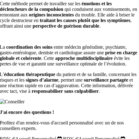
Cette méthode permet de travailler sur les
émotions et les
déclencheurs de la compulsion
qui conduisent aux vomissements, en
remontant aux
origines inconscientes
du trouble. Elle aide à briser le
cycle destructeur en
traitant les causes plutôt que les symptômes
,
offrant ainsi une
perspective de guérison durable
.
La
coordination des soins
entre médecin généraliste, psychiatre,
gastro-entérologue, dentiste et cardiologue assure une
prise en charge
globale et cohérente
. Cette
approche multidisciplinaire
évite les
pertes de vue et garantit une surveillance optimale de l’évolution.
L’
éducation thérapeutique
du patient et de sa famille, concernant les
risques et les
signes d’alarme
, permet une
surveillance partagée
et
une réaction rapide en cas d’aggravation. Cette information, délivrée
avec tact, vise à
responsabiliser sans culpabiliser
.
J'ai encore des questions !
Profitez d'un rendez-vous d'accueil personnalisé avec un de nos
conseillers experts.
RDV d'Accueil Personnalisé
RDV d'Accueil Personnalisé