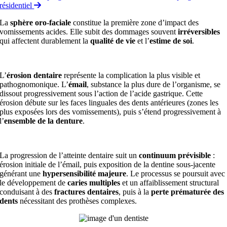
résidentiel
La
sphère oro-faciale
constitue la première zone d’impact des
vomissements acides. Elle subit des dommages souvent
irréversibles
qui affectent durablement la
qualité de vie
et l’
estime de soi
.
L’
érosion dentaire
représente la complication la plus visible et
pathognomonique. L’
émail
, substance la plus dure de l’organisme, se
dissout progressivement sous l’action de l’acide gastrique. Cette
érosion débute sur les faces linguales des dents antérieures (zones les
plus exposées lors des vomissements), puis s’étend progressivement à
l’
ensemble de la denture
.
La progression de l’atteinte dentaire suit un
continuum prévisible
:
érosion initiale de l’émail, puis exposition de la dentine sous-jacente
générant une
hypersensibilité majeure
. Le processus se poursuit avec
le développement de
caries multiples
et un affaiblissement structural
conduisant à des
fractures dentaires
, puis à la
perte prématurée des
dents
nécessitant des prothèses complexes.