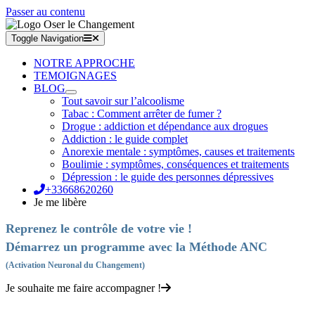
Passer au contenu
Toggle Navigation
NOTRE APPROCHE
TEMOIGNAGES
BLOG
Tout savoir sur l’alcoolisme
Tabac : Comment arrêter de fumer ?
Drogue : addiction et dépendance aux drogues
Addiction : le guide complet
Anorexie mentale : symptômes, causes et traitements
Boulimie : symptômes, conséquences et traitements
Dépression : le guide des personnes dépressives
+33668620260
Je me libère
Reprenez le contrôle de votre vie !
Démarrez un programme avec la Méthode ANC
(Activation Neuronal du Changement)
Je souhaite me faire accompagner !