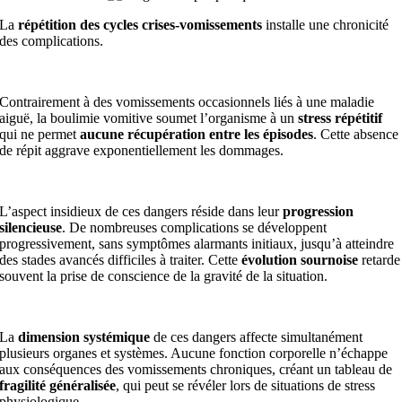
La
répétition des cycles crises-vomissements
installe une chronicité
des complications.
Contrairement à des vomissements occasionnels liés à une maladie
aiguë, la boulimie vomitive soumet l’organisme à un
stress répétitif
qui ne permet
aucune récupération entre les épisodes
. Cette absence
de répit aggrave exponentiellement les dommages.
L’aspect insidieux de ces dangers réside dans leur
progression
silencieuse
. De nombreuses complications se développent
progressivement, sans symptômes alarmants initiaux, jusqu’à atteindre
des stades avancés difficiles à traiter. Cette
évolution sournoise
retarde
souvent la prise de conscience de la gravité de la situation.
La
dimension systémique
de ces dangers affecte simultanément
plusieurs organes et systèmes. Aucune fonction corporelle n’échappe
aux conséquences des vomissements chroniques, créant un tableau de
fragilité généralisée
, qui peut se révéler lors de situations de stress
physiologique.