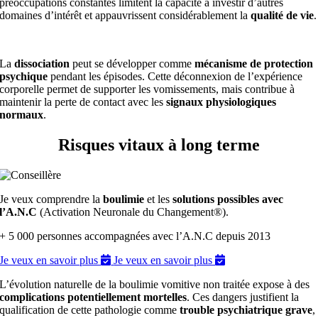
préoccupations constantes limitent la capacité à investir d’autres
domaines d’intérêt et appauvrissent considérablement la
qualité de vie
.
La
dissociation
peut se développer comme
mécanisme de protection
psychique
pendant les épisodes. Cette déconnexion de l’expérience
corporelle permet de supporter les vomissements, mais contribue à
maintenir la perte de contact avec les
signaux physiologiques
normaux
.
Risques vitaux à long terme
Je veux comprendre la
boulimie
et les
solutions possibles avec
l’A.N.C
(Activation Neuronale du Changement®).
+ 5 000 personnes accompagnées avec l’A.N.C depuis 2013
Je veux en savoir plus
Je veux en savoir plus
L’évolution naturelle de la boulimie vomitive non traitée expose à des
complications potentiellement mortelles
. Ces dangers justifient la
qualification de cette pathologie comme
trouble psychiatrique grave
,