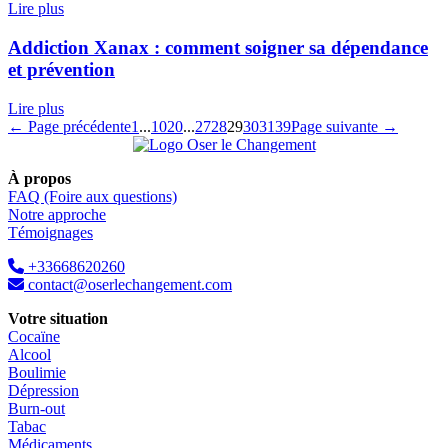
Lire plus
Addiction Xanax : comment soigner sa dépendance
et prévention
Lire plus
← Page précédente
1
...
10
20
...
27
28
29
30
31
39
Page suivante →
À propos
FAQ (Foire aux questions)
Notre approche
Témoignages
+33668620260
contact@oserlechangement.com
Votre situation
Cocaïne
Alcool
Boulimie
Dépression
Burn-out
Tabac
Médicaments