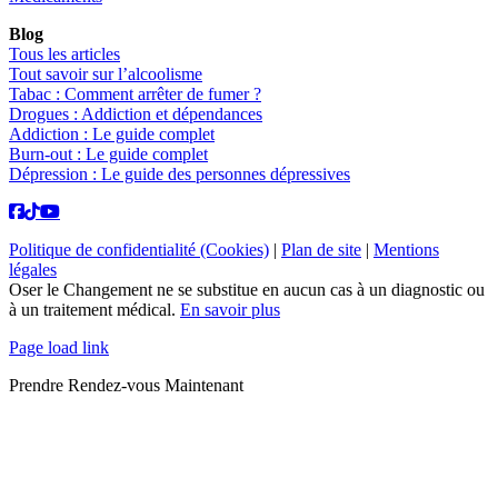
Blog
Tous les articles
Tout savoir sur l’alcoolisme
Tabac : Comment arrêter de fumer ?
Drogues : Addiction et dépendances
Addiction : Le guide complet
Burn-out : Le guide complet
Dépression : Le guide des personnes dépressives
Politique de confidentialité (Cookies)
|
Plan de site
|
Mentions
légales
Oser le Changement ne se substitue en aucun cas à un diagnostic ou
à un traitement médical.
En savoir plus
Page load link
Prendre Rendez-vous Maintenant