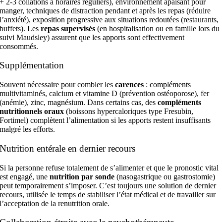
+ 2-3 collations à horaires réguliers), environnement apaisant pour
manger, techniques de distraction pendant et après les repas (réduire
l’anxiété), exposition progressive aux situations redoutées (restaurants,
buffets). Les
repas supervisés
(en hospitalisation ou en famille lors du
suivi Maudsley) assurent que les apports sont effectivement
consommés.
Supplémentation
Souvent nécessaire pour combler les
carences
: compléments
multivitaminés, calcium et vitamine D (prévention ostéoporose), fer
(anémie), zinc, magnésium. Dans certains cas, des
compléments
nutritionnels oraux
(boissons hypercaloriques type Fresubin,
Fortimel) complètent l’alimentation si les apports restent insuffisants
malgré les efforts.
Nutrition entérale en dernier recours
Si la personne refuse totalement de s’alimenter et que le pronostic vital
est engagé, une
nutrition par sonde
(nasogastrique ou gastrostomie)
peut temporairement s’imposer. C’est toujours une solution de dernier
recours, utilisée le temps de stabiliser l’état médical et de travailler sur
l’acceptation de la renutrition orale.