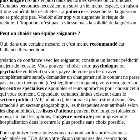
plus longue
(10 ans et plus) dans les formes sévères ou chroniques.
Certaines personnes nécessitent un suivi à vie, même espacé, en raison
d’une vulnérabilité résiduelle. La
patience
est essentielle : la guérison
ne se précipite pas. Vouloir aller trop vite augmente le risque de
rechute. L’important n’est pas la vitesse mais la solidité de la guérison.
Peut-on choisir son équipe soignante ?
Oui, dans une certaine mesure, et c’est même
recommandé
car
l’alliance thérapeutique
(relation de confiance avec les soignants) constitue un facteur prédictif
majeur de réussite. Vous pouvez : choisir votre
psychologue
ou
psychiatre
en libéral (si vous payez de votre poche ou avec
complémentaire santé), demander un changement si le courant ne passe
pas avec un thérapeute (c’est légitime et fréquent), vous renseigner sur
les
centres spécialisés
disponibles et leurs approches pour choisir celui
qui vous convient. Cependant, certaines limites existent : dans le
secteur public
(CMP, hôpitaux), le choix est plus restreint (vous êtes
rattaché à un secteur géographique, les thérapeutes sont attribués selon
les disponibilités), les
listes d’attente
peuvent être longues (plusieurs
mois), limitant les options, l’
urgence médicale
peut imposer une
hospitalisation dans le centre le plus proche sans choix possible.
Pour optimiser : renseignez-vous en amont sur les professionnels
spécialisés en TCA dans votre région (annuaires des associations