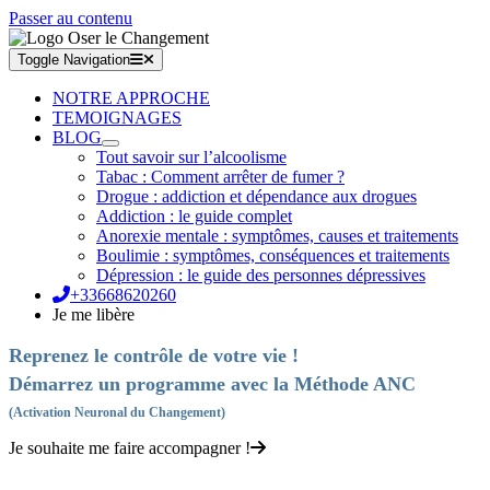
Passer au contenu
Toggle Navigation
NOTRE APPROCHE
TEMOIGNAGES
BLOG
Tout savoir sur l’alcoolisme
Tabac : Comment arrêter de fumer ?
Drogue : addiction et dépendance aux drogues
Addiction : le guide complet
Anorexie mentale : symptômes, causes et traitements
Boulimie : symptômes, conséquences et traitements
Dépression : le guide des personnes dépressives
+33668620260
Je me libère
Reprenez le contrôle de votre vie !
Démarrez un programme avec la Méthode ANC
(Activation Neuronal du Changement)
Je souhaite me faire accompagner !