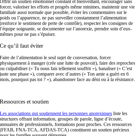
Offrir un soutien émotionnel constant et bienveillant, encourager sans
forcer, valoriser les efforts et progrès même minimes, maintenir une vie
familiale aussi normale que possible, éviter les commentaires sur le
poids ou l’apparence, ne pas surveiller constamment l’alimentation
(renforce le sentiment de perte de contrôle), respecter les consignes de
l’équipe soignante, se documenter sur l’anorexie, prendre soin d’eux-
mêmes pour ne pas s’épuiser.
Ce qu’il faut éviter
Faire de l’alimentation le seul sujet de conversation, forcer
physiquement à manger (crée une lutte de pouvoir), faire des reproches
ou culpabiliser (« Tu nous fais tellement souffrir »), banaliser (« C’est
juste une phase »), comparer avec d’autres (« Ton amie a guéri en 6
mois, pourquoi pas toi ? »), abandonner face au déni ou à la résistance.
Ressources et soutien
Les associations qui soutiennent les personnes anorexiques
liste les
structures offrant information, groupes de parole, ligne d’écoute,
annuaires de professionnels, formations pour proches. Ces ressources
(FFAB, FNA-TCA, AFDAS-TCA) constituent un soutien précieux
pour les familles souvent démunies.