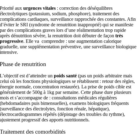
Priorité aux
urgences vitales
: correction des déséquilibres
électrolytiques (potassium, sodium, phosphore), traitement des
complications cardiaques, surveillance rapprochée des constantes. Afin
d’éviter le SRI (syndrome de renutrition inapproprié) qui se manifeste
par des complications graves lors d’une réalimentation trop rapide
après dénutrition sévère, la renutrition doit débuter de façon
très
progressive
. Elle va comprendre : une augmentation calorique
graduelle, une supplémentation préventive, une surveillance biologique
intensive.
Phase de renutrition
L’objectif est d’atteindre un
poids santé
(pas un poids arbitraire mais
celui où les fonctions physiologiques se rétablissent : retour des règles,
énergie normale, concentration restaurée). La prise de poids cible est
généralement de 500g à 1kg par semaine. Cette phase dure plusieurs
mois et s’accompagne de : consultations médicales régulières
(hebdomadaires puis bimensuelles), examens biologiques fréquents
(surveillance des électrolytes, fonction rénale, hépatique),
électrocardiogrammes répétés (dépistage des troubles du rythme),
ajustement progressif des apports nutritionnels.
Traitement des comorbidités