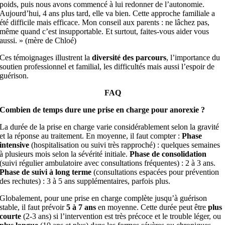
poids, puis nous avons commencé à lui redonner de l’autonomie.
Aujourd’hui, 4 ans plus tard, elle va bien. Cette approche familiale a
été difficile mais efficace. Mon conseil aux parents : ne lâchez pas,
même quand c’est insupportable. Et surtout, faites-vous aider vous
aussi. » (mère de Chloé)
Ces témoignages illustrent la
diversité des parcours
, l’importance du
soutien professionnel et familial, les difficultés mais aussi l’espoir de
guérison.
FAQ
Combien de temps dure une prise en charge pour anorexie ?
La durée de la prise en charge varie considérablement selon la gravité
et la réponse au traitement. En moyenne, il faut compter :
Phase
intensive
(hospitalisation ou suivi très rapproché) : quelques semaines
à plusieurs mois selon la sévérité initiale.
Phase de consolidation
(suivi régulier ambulatoire avec consultations fréquentes) : 2 à 3 ans.
Phase de suivi à long terme
(consultations espacées pour prévention
des rechutes) : 3 à 5 ans supplémentaires, parfois plus.
Globalement, pour une prise en charge complète jusqu’à guérison
stable, il faut prévoir
5 à 7 ans
en moyenne. Cette durée peut être
plus
courte
(2-3 ans) si l’intervention est très précoce et le trouble léger, ou