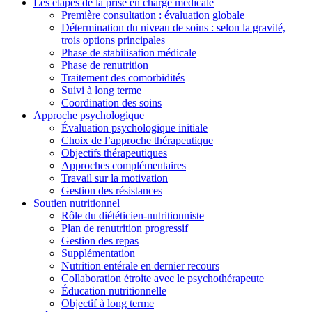
Les étapes de la prise en charge médicale
Première consultation : évaluation globale
Détermination du niveau de soins : selon la gravité,
trois options principales
Phase de stabilisation médicale
Phase de renutrition
Traitement des comorbidités
Suivi à long terme
Coordination des soins
Approche psychologique
Évaluation psychologique initiale
Choix de l’approche thérapeutique
Objectifs thérapeutiques
Approches complémentaires
Travail sur la motivation
Gestion des résistances
Soutien nutritionnel
Rôle du diététicien-nutritionniste
Plan de renutrition progressif
Gestion des repas
Supplémentation
Nutrition entérale en dernier recours
Collaboration étroite avec le psychothérapeute
Éducation nutritionnelle
Objectif à long terme