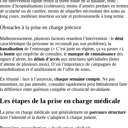
Une intervention rapide réduit la durée totale de la maladie, donc :
moins d’hospitalisations (coûteuses), moins d’années perdues en terme
de scolarité ou de carrière, moins de séquelles nécessitant des soins au
long cours, meilleure insertion sociale et professionnelle à long terme.
Obstacles à la prise en charge précoce
Malheureusement, plusieurs facteurs retardent l’intervention : le
déni
caractéristique (la personne ne reconnaît pas son problème), la
banalisation
de l’entourage (« C’est juste un régime, ça va passer »),
la
honte
qui empêche de consulter, le
manque de connaissance
des
signes d’alerte, les
délais d’accès
aux structures spécialisées (listes
d’attente de plusieurs mois). D’où l’importance de campagnes de
sensibilisation et d’amélioration de l’offre de soins.
En résumé : face à l’anorexie,
chaque semaine compte
. Ne pas
minimiser, ne pas attendre, consulter rapidement peut littéralement faire
la différence entre guérison complète et chronicité invalidante.
Les étapes de la prise en charge médicale
La prise en charge médicale suit généralement un
parcours structuré
dont l’intensité et la durée s’adaptent à chaque patient.