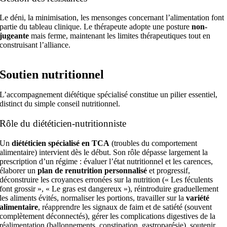
Le déni, la minimisation, les mensonges concernant l’alimentation font
partie du tableau clinique. Le thérapeute adopte une posture
non-
jugeante
mais ferme, maintenant les limites thérapeutiques tout en
construisant l’alliance.
Soutien nutritionnel
L’accompagnement diététique spécialisé constitue un pilier essentiel,
distinct du simple conseil nutritionnel.
Rôle du diététicien-nutritionniste
Un
diététicien spécialisé en TCA
(troubles du comportement
alimentaire) intervient dès le début. Son rôle dépasse largement la
prescription d’un régime : évaluer l’état nutritionnel et les carences,
élaborer un
plan de renutrition personnalisé
et progressif,
déconstruire les croyances erronées sur la nutrition (« Les féculents
font grossir », « Le gras est dangereux »), réintroduire graduellement
les aliments évités, normaliser les portions, travailler sur la
variété
alimentaire
, réapprendre les signaux de faim et de satiété (souvent
complètement déconnectés), gérer les complications digestives de la
réalimentation (ballonnements, constipation, gastroparésie), soutenir