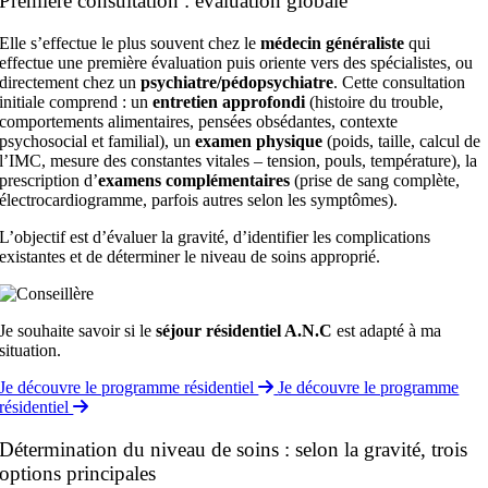
Première consultation : évaluation globale
Elle s’effectue le plus souvent chez le
médecin généraliste
qui
effectue une première évaluation puis oriente vers des spécialistes, ou
directement chez un
psychiatre/pédopsychiatre
. Cette consultation
initiale comprend : un
entretien approfondi
(histoire du trouble,
comportements alimentaires, pensées obsédantes, contexte
psychosocial et familial), un
examen physique
(poids, taille, calcul de
l’IMC, mesure des constantes vitales – tension, pouls, température), la
prescription d’
examens complémentaires
(prise de sang complète,
électrocardiogramme, parfois autres selon les symptômes).
L’objectif est d’évaluer la gravité, d’identifier les complications
existantes et de déterminer le niveau de soins approprié.
Je souhaite savoir si le
séjour résidentiel A.N.C
est adapté à ma
situation.
Je découvre le programme résidentiel
Je découvre le programme
résidentiel
Détermination du niveau de soins : selon la gravité, trois
options principales