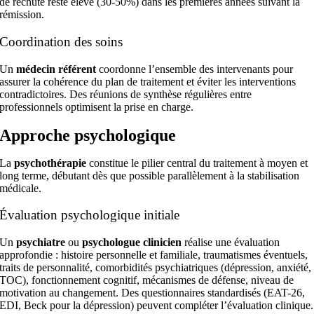
de rechute reste élevé (30-50%) dans les premières années suivant la
rémission.
Coordination des soins
Un
médecin référent
coordonne l’ensemble des intervenants pour
assurer la cohérence du plan de traitement et éviter les interventions
contradictoires. Des réunions de synthèse régulières entre
professionnels optimisent la prise en charge.
Approche psychologique
La
psychothérapie
constitue le pilier central du traitement à moyen et
long terme, débutant dès que possible parallèlement à la stabilisation
médicale.
Évaluation psychologique initiale
Un
psychiatre
ou
psychologue clinicien
réalise une évaluation
approfondie : histoire personnelle et familiale, traumatismes éventuels,
traits de personnalité, comorbidités psychiatriques (dépression, anxiété,
TOC), fonctionnement cognitif, mécanismes de défense, niveau de
motivation au changement. Des questionnaires standardisés (EAT-26,
EDI, Beck pour la dépression) peuvent compléter l’évaluation clinique.