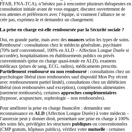
FFAB, FNA-TCA), n’hésitez pas à rencontrer plusieurs thérapeutes en
consultation initiale avant de vous engager, discutez ouvertement de
vos attentes et préférences avec l’équipe, si vraiment l’alliance ne se
crée pas, exprimez-le et demandez un changement.
La prise en charge est-elle remboursée par la Sécurité sociale ?
Oui, en grande partie, mais avec des
nuances
selon les types de soins.
Remboursé
: consultations chez le
médecin généraliste, psychiatre
(70% tarif conventionné, 100% en ALD – Affection Longue Durée si
accordée),
hospitalisations
en établissements publics ou privés
conventionnés (prise en charge quasi-totale en ALD),
examens
médicaux
(prises de sang, ECG, radios),
médicaments
prescrits.
Partiellement remboursé ou non remboursé
: consultations chez un
psychologue
libéral (non remboursées sauf dispositif Mon Psy récent
avec remboursement partiel limité), consultations chez un
diététicien
libéral (non remboursées sauf exception),
compléments
alimentaires
(rarement remboursés), certaines
approches complémentaires
(hypnose, acupuncture, sophrologie – non remboursées).
Pour améliorer la prise en charge financière : demandez une
reconnaissance en
ALD
(Affection Longue Durée) à votre médecin –
l’anorexie peut y donner droit, permettant une prise en charge à 100%
des soins liés, privilégiez les structures
publiques
ou conventionnées
(CMP gratuits, hôpitaux publics), vérifiez votre
mutuelle
: certaines