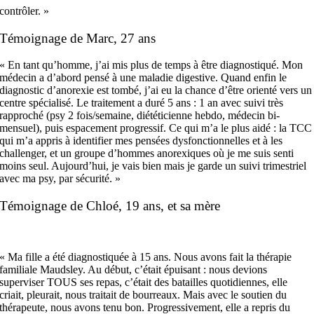
contrôler. »
Témoignage de Marc, 27 ans
« En tant qu’homme, j’ai mis plus de temps à être diagnostiqué. Mon
médecin a d’abord pensé à une maladie digestive. Quand enfin le
diagnostic d’anorexie est tombé, j’ai eu la chance d’être orienté vers un
centre spécialisé. Le traitement a duré 5 ans : 1 an avec suivi très
rapproché (psy 2 fois/semaine, diététicienne hebdo, médecin bi-
mensuel), puis espacement progressif. Ce qui m’a le plus aidé : la TCC
qui m’a appris à identifier mes pensées dysfonctionnelles et à les
challenger, et un groupe d’hommes anorexiques où je me suis senti
moins seul. Aujourd’hui, je vais bien mais je garde un suivi trimestriel
avec ma psy, par sécurité. »
Témoignage de Chloé, 19 ans, et sa mère
« Ma fille a été diagnostiquée à 15 ans. Nous avons fait la thérapie
familiale Maudsley. Au début, c’était épuisant : nous devions
superviser TOUS ses repas, c’était des batailles quotidiennes, elle
criait, pleurait, nous traitait de bourreaux. Mais avec le soutien du
thérapeute, nous avons tenu bon. Progressivement, elle a repris du