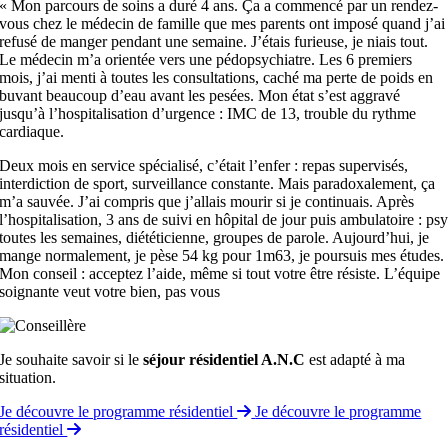
« Mon parcours de soins a duré 4 ans. Ça a commencé par un rendez-
vous chez le médecin de famille que mes parents ont imposé quand j’ai
refusé de manger pendant une semaine. J’étais furieuse, je niais tout.
Le médecin m’a orientée vers une pédopsychiatre. Les 6 premiers
mois, j’ai menti à toutes les consultations, caché ma perte de poids en
buvant beaucoup d’eau avant les pesées. Mon état s’est aggravé
jusqu’à l’hospitalisation d’urgence : IMC de 13, trouble du rythme
cardiaque.
Deux mois en service spécialisé, c’était l’enfer : repas supervisés,
interdiction de sport, surveillance constante. Mais paradoxalement, ça
m’a sauvée. J’ai compris que j’allais mourir si je continuais. Après
l’hospitalisation, 3 ans de suivi en hôpital de jour puis ambulatoire : ps
toutes les semaines, diététicienne, groupes de parole. Aujourd’hui, je
mange normalement, je pèse 54 kg pour 1m63, je poursuis mes études.
Mon conseil : acceptez l’aide, même si tout votre être résiste. L’équipe
soignante veut votre bien, pas vous
Je souhaite savoir si le
séjour résidentiel A.N.C
est adapté à ma
situation.
Je découvre le programme résidentiel
Je découvre le programme
résidentiel