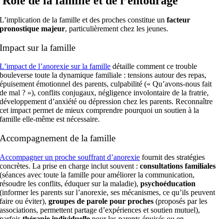
Rôle de la famille et de l’entourage
L’implication de la famille et des proches constitue un
facteur
pronostique majeur
, particulièrement chez les jeunes.
Impact sur la famille
L’impact de l’anorexie sur la famille
détaille comment ce trouble
bouleverse toute la dynamique familiale : tensions autour des repas,
épuisement émotionnel des parents, culpabilité (« Qu’avons-nous fait
de mal ? »), conflits conjugaux, négligence involontaire de la fratrie,
développement d’anxiété ou dépression chez les parents. Reconnaître
cet impact permet de mieux comprendre pourquoi un soutien à la
famille elle-même est nécessaire.
Accompagnement de la famille
Accompagner un proche souffrant d’anorexie
fournit des stratégies
concrètes. La prise en charge inclut souvent :
consultations familiales
(séances avec toute la famille pour améliorer la communication,
résoudre les conflits, éduquer sur la maladie),
psychoéducation
(informer les parents sur l’anorexie, ses mécanismes, ce qu’ils peuvent
faire ou éviter),
groupes de parole pour proches
(proposés par les
associations, permettent partage d’expériences et soutien mutuel),
parfois
thérapie individuelle
pour les parents épuisés ou en