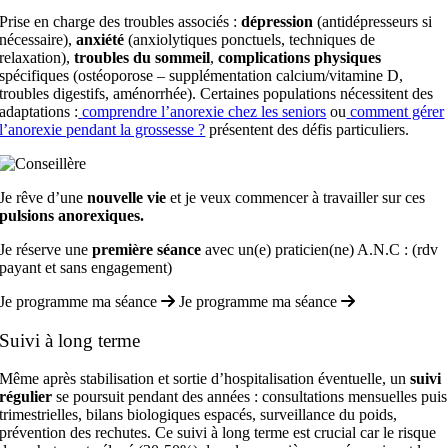
Prise en charge des troubles associés :
dépression
(antidépresseurs si
nécessaire),
anxiété
(anxiolytiques ponctuels, techniques de
relaxation),
troubles du sommeil
,
complications physiques
spécifiques (ostéoporose – supplémentation calcium/vitamine D,
troubles digestifs, aménorrhée). Certaines populations nécessitent des
adaptations :
comprendre l’anorexie chez les seniors
ou
comment gérer
l’anorexie pendant la grossesse ?
présentent des défis particuliers.
Je rêve d’une
nouvelle vie
et je veux commencer à travailler sur ces
pulsions anorexiques.
Je réserve une
première séance
avec un(e) praticien(ne) A.N.C : (rdv
payant et sans engagement)
Je programme ma séance
Je programme ma séance
Suivi à long terme
Même après stabilisation et sortie d’hospitalisation éventuelle, un
suivi
régulier
se poursuit pendant des années : consultations mensuelles puis
trimestrielles, bilans biologiques espacés, surveillance du poids,
prévention des rechutes. Ce suivi à long terme est crucial car le risque