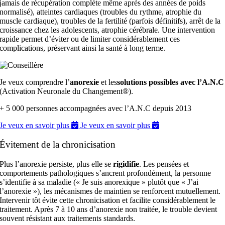
jamais de récupération complète même après des années de poids
normalisé), atteintes cardiaques (troubles du rythme, atrophie du
muscle cardiaque), troubles de la fertilité (parfois définitifs), arrêt de la
croissance chez les adolescents, atrophie cérébrale. Une intervention
rapide permet d’éviter ou de limiter considérablement ces
complications, préservant ainsi la santé à long terme.
Je veux comprendre l’
anorexie
et les
solutions possibles avec l’A.N.C
(Activation Neuronale du Changement®).
+ 5 000 personnes accompagnées avec l’A.N.C depuis 2013
Je veux en savoir plus
Je veux en savoir plus
Évitement de la chronicisation
Plus l’anorexie persiste, plus elle se
rigidifie
. Les pensées et
comportements pathologiques s’ancrent profondément, la personne
s’identifie à sa maladie (« Je suis anorexique » plutôt que « J’ai
l’anorexie »), les mécanismes de maintien se renforcent mutuellement.
Intervenir tôt évite cette chronicisation et facilite considérablement le
traitement. Après 7 à 10 ans d’anorexie non traitée, le trouble devient
souvent résistant aux traitements standards.