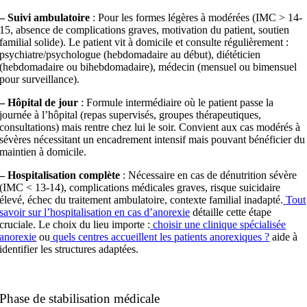
– Suivi ambulatoire
: Pour les formes légères à modérées (IMC > 14-
15, absence de complications graves, motivation du patient, soutien
familial solide). Le patient vit à domicile et consulte régulièrement :
psychiatre/psychologue (hebdomadaire au début), diététicien
(hebdomadaire ou bihebdomadaire), médecin (mensuel ou bimensuel
pour surveillance).
– Hôpital de jour
: Formule intermédiaire où le patient passe la
journée à l’hôpital (repas supervisés, groupes thérapeutiques,
consultations) mais rentre chez lui le soir. Convient aux cas modérés à
sévères nécessitant un encadrement intensif mais pouvant bénéficier du
maintien à domicile.
– Hospitalisation complète
: Nécessaire en cas de dénutrition sévère
(IMC < 13-14), complications médicales graves, risque suicidaire
élevé, échec du traitement ambulatoire, contexte familial inadapté.
Tout
savoir sur l’hospitalisation en cas d’anorexie
détaille cette étape
cruciale. Le choix du lieu importe :
choisir une clinique spécialisée
anorexie
ou
quels centres accueillent les patients anorexiques ?
aide à
identifier les structures adaptées.
Phase de stabilisation médicale