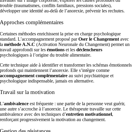
travailler sur l’image corporelle, explorer les causes profondes du
trouble (traumatismes, conflits familiaux, pressions sociales),
développer une identité au-delà de l’anorexie, prévenir les rechutes.
Approches complémentaires
Certaines méthodes enrichissent la prise en charge psychologique
standard. L’accompagnement proposé par
Oser le Changement
avec
la
méthode A.N.C
(Activation Neuronale du Changement) permet un
travail approfondi sur les
émotions
et les
déclencheurs
psychologiques à l’origine du trouble alimentaire.
Cette technique aide à identifier et transformer les schémas émotionnels
profonds qui maintiennent l’anorexie. Elle s’intègre comme
accompagnement complémentaire
au suivi psychiatrique et
psychologique indispensable, jamais en alternative.
Travail sur la motivation
L’
ambivalence
est fréquente : une partie de la personne veut guérir,
une autre s’accroche à l’anorexie. Le thérapeute travaille sur cette
ambivalence avec des techniques d’
entretien motivationnel
,
renforçant progressivement la motivation au changement.
Gestion des résistances