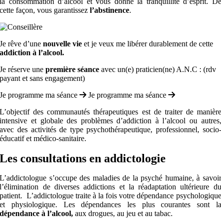
la consommation d’alcool et vous donne la tranquillité d’esprit. D
cette façon, vous garantissez
l’abstinence
.
Je rêve d’une
nouvelle vie
et je veux me libérer durablement de cette
addiction à l’alcool.
Je réserve une
première séance
avec un(e) praticien(ne) A.N.C : (rdv
payant et sans engagement)
Je programme ma séance
Je programme ma séance
L’objectif des
communautés thérapeutiques
est de traiter de manièr
intensive et globale des problèmes d’addiction à l’alcool ou autres
avec des activités de type psychothérapeutique, professionnel, socio
éducatif et médico-sanitaire.
Les consultations en addictologie
L’addictologue s’occupe des maladies de la psyché humaine, à savoi
l’élimination de diverses addictions et la réadaptation ultérieure d
patient.
L’addictologue traite à la fois votre dépendance psychologiqu
et physiologique. Les dépendances les plus courantes sont l
dépendance à l’alcool,
aux drogues, au jeu et au tabac.