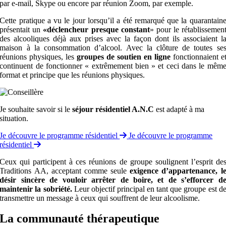
par e-mail, Skype ou encore par réunion Zoom, par exemple.
Cette pratique a vu le jour lorsqu’il a été remarqué que la quarantain
présentait un
«déclencheur presque constant
»
pour le rétablissemen
des alcooliques déjà aux prises avec la façon dont ils associaient l
maison à la consommation d’alcool.
Avec la clôture de toutes se
réunions physiques, les
groupes de soutien en ligne
fonctionnaient e
continuent de fonctionner « extrêmement bien » et ceci dans le mêm
format et principe que les réunions physiques.
Je souhaite savoir si le
séjour résidentiel A.N.C
est adapté à ma
situation.
Je découvre le programme résidentiel
Je découvre le programme
résidentiel
Ceux qui participent à ces réunions de groupe soulignent l’esprit de
Traditions AA, acceptant comme seule
exigence
d’appartenance, l
désir sincère de vouloir arrêter de boire, et de s’efforcer d
maintenir la sobriété.
Leur objectif principal en tant que groupe est d
transmettre un message à ceux qui souffrent de leur alcoolisme.
La communauté thérapeutique