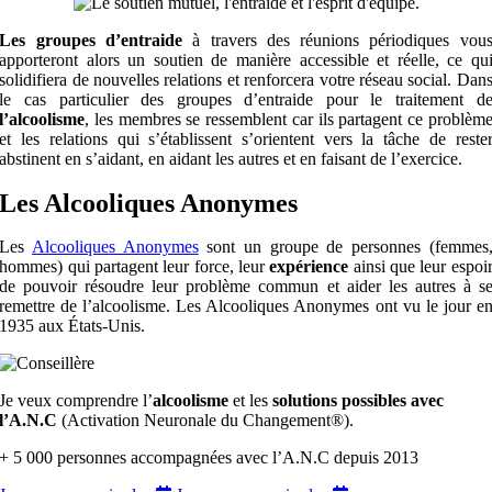
Les
groupes d’entraide
à travers des réunions périodiques vou
apporteront alors un soutien de manière accessible et réelle, ce qu
solidifiera de nouvelles relations et renforcera votre réseau social.
Dan
le cas particulier des groupes d’entraide pour le traitement d
l’alcoolisme
,
les membres se ressemblent car ils partagent ce problèm
et les relations qui s’établissent s’orientent vers la tâche de reste
abstinent en s’aidant, en aidant les autres et en faisant de l’exercice.
Les Alcooliques Anonymes
Les
Alcooliques Anonymes
sont un groupe de personnes (femmes
hommes) qui partagent leur force, leur
expérience
ainsi que leur espoi
de pouvoir résoudre leur problème commun et aider les autres à s
remettre de l’alcoolisme. Les Alcooliques Anonymes ont vu le jour e
1935 aux États-Unis.
Je veux comprendre l’
alcoolisme
et les
solutions possibles avec
l’A.N.C
(Activation Neuronale du Changement®).
+ 5 000 personnes accompagnées avec l’A.N.C depuis 2013