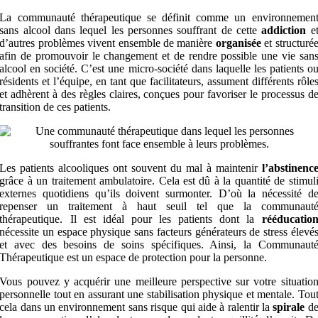
La communauté thérapeutique se définit comme un environnemen
sans alcool dans lequel les personnes souffrant de cette
addiction
e
d’autres problèmes vivent ensemble de manière
organisée
et structuré
afin de promouvoir le changement et de rendre possible une vie san
alcool en société.
C’est une micro-société dans laquelle les patients o
résidents et l’équipe, en tant que facilitateurs, assument différents rôle
et adhèrent à des règles claires, conçues pour favoriser le processus d
transition de ces patients.
Les patients alcooliques ont souvent du mal à maintenir
l’abstinenc
grâce à un traitement ambulatoire. Cela est dû à la quantité de stimul
externes quotidiens qu’ils doivent surmonter. D’où la nécessité d
repenser un traitement à haut seuil tel que la communaut
thérapeutique
.
Il est idéal pour les patients dont la
rééducatio
nécessite un espace physique sans facteurs générateurs de stress élevé
et avec des besoins de soins spécifiques. Ainsi, la Communaut
Thérapeutique est un espace de protection pour la personne.
Vous pouvez y acquérir une meilleure perspective sur votre situatio
personnelle tout en assurant une stabilisation physique et mentale. Tou
cela dans un environnement sans risque qui aide à ralentir la
spirale
d