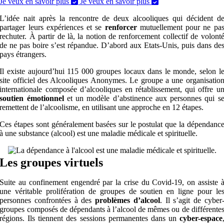
Je veux en savoir plus
Je veux en savoir plus
L’idée nait après la rencontre de deux alcooliques qui décident d
partager leurs expériences et se
renforcer
mutuellement pour ne pa
rechuter.
À partir de là, la notion de renforcement collectif de volont
de ne pas boire s’est répandue. D’abord aux Etats-Unis, puis dans de
pays étrangers.
Il existe aujourd’hui 115 000 groupes locaux dans le monde, selon l
site officiel des Alcooliques Anonymes.
Le groupe a une organisatio
internationale composée d’alcooliques en rétablissement, qui offre u
soutien émotionnel
et un modèle d’abstinence aux personnes qui s
remettent de l’alcoolisme, en utilisant une approche en 12 étapes.
Ces étapes sont généralement basées sur le postulat que la dépendanc
à une substance (alcool) est une maladie médicale et spirituelle.
Les groupes virtuels
Suite au confinement engendré par la crise du Covid-19, on assiste 
une véritable prolifération de groupes de soutien en ligne pour le
personnes confrontées à des
problèmes d’alcool
.
Il s’agit de cyber
groupes composés de dépendants à l’alcool de mêmes ou de différente
régions. Ils tiennent des sessions permanentes dans un
cyber-espace