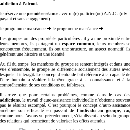
addiction à l’alcool.
Je réserve une
première séance
avec un(e) praticien(ne) A.N.C : (rdv
payant et sans engagement)
Je programme ma séance
Je programme ma séance
Les groupes ont des propriétés particulières : il y a une proximité entr
leurs membres, ils partagent un
espace commun
,
leurs membres s
rencontrent fréquemment, ils ont une structure, un aspect normatif, il
génèrent une histoire et une identité.
Au fil du temps, les membres du groupe se sentent intégrés et dans un
vue d’ensemble, le groupe se différencie socialement des autres ave
lesquels il interagit.
Le concept d’entraide fait référence à la capacité d
l’être humain à
s’aider
lui-même grâce à la connaissance et à l
compréhension de ses conditions ou faiblesses.
Il arrive que pour certains problèmes, comme dans le cas de
addictions
,
le travail d’auto-assistance individuelle n’obtienne souven
pas le résultat escompté. C’est pourquoi le concept d’auto-assistanc
améliore son efficacité en passant de
l’individu au groupe
, car
comme nous l’avons vu précédemment, s’établissent au sein du group
des relations qui permettent de valoriser les effets attendus.