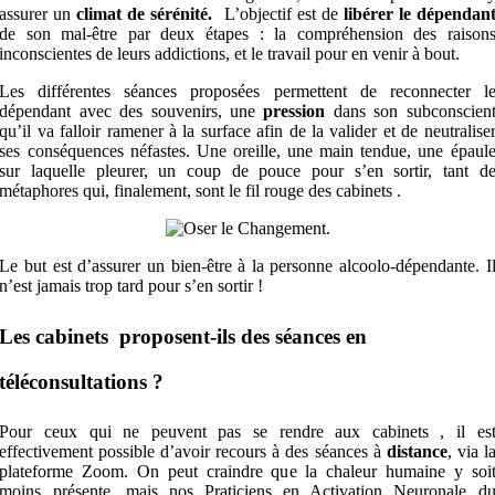
assurer un
climat de sérénité.
L’objectif est de
libérer le dépendan
de son mal-être par deux étapes : la compréhension des raison
inconscientes de leurs addictions, et le travail pour en venir à bout.
Les différentes séances proposées permettent de reconnecter l
dépendant avec des souvenirs, une
pression
dans son subconscien
qu’il va falloir ramener à la surface afin de la valider et de neutralise
ses conséquences néfastes.
Une oreille, une main tendue, une épaul
sur laquelle pleurer, un coup de pouce pour s’en sortir, tant d
métaphores qui, finalement, sont le fil rouge des cabinets .
Le but est d’assurer un bien-être à la personne alcoolo-dépendante. I
n’est jamais trop tard pour s’en sortir !
Les cabinets proposent-ils des séances en
téléconsultations ?
Pour ceux qui ne peuvent pas se rendre aux cabinets , il es
effectivement possible d’avoir recours à des séances à
distance
,
via l
plateforme Zoom. On peut craindre que la chaleur humaine y soi
moins présente, mais nos Praticiens en Activation Neuronale d