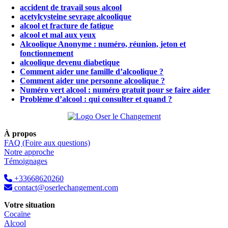
accident de travail sous alcool
acetylcysteine sevrage alcoolique
alcool et fracture de fatigue
alcool et mal aux yeux
Alcoolique Anonyme : numéro, réunion, jeton et
fonctionnement
alcoolique devenu diabetique
Comment aider une famille d’alcoolique ?
Comment aider une personne alcoolique ?
Numéro vert alcool : numéro gratuit pour se faire aider
Problème d’alcool : qui consulter et quand ?
À propos
FAQ (Foire aux questions)
Notre approche
Témoignages
+33668620260
contact@oserlechangement.com
Votre situation
Cocaïne
Alcool