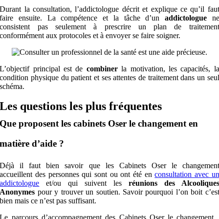
Durant la consultation, l’addictologue décrit et explique ce qu’il fau
faire ensuite. La compétence et la tâche d’un
addictologue
n
consistent pas seulement à prescrire un plan de traitemen
conformément aux protocoles et à envoyer se faire soigner.
L’objectif principal est de
combiner
la motivation, les capacités, l
condition physique du patient et ses attentes de traitement dans un seu
schéma.
Les questions les plus fréquentes
Que proposent les cabinets Oser le changement en
matière d’aide ?
Déjà il faut bien savoir que les Cabinets Oser le changemen
accueillent des personnes qui sont ou ont été en
consultation avec u
addictologue
et/ou qui suivent les
réunions des Alcoolique
Anonymes
pour y trouver un soutien.
Savoir pourquoi l’on boit c’es
bien mais ce n’est pas suffisant.
Le parcours d’accompagnement des Cabinets Oser le changement 