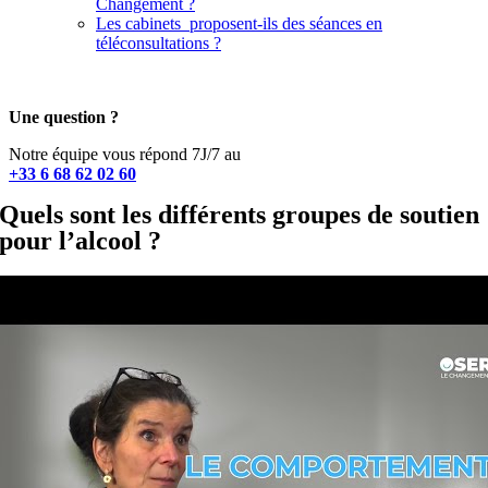
Changement ?
Les cabinets proposent-ils des séances en
téléconsultations ?
Une question ?
Notre équipe vous répond 7J/7 au
+33 6 68 62 02 60
Quels sont les différents groupes de soutien
pour l’alcool ?