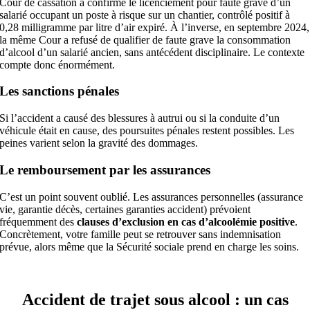
Cour de cassation a confirmé le licenciement pour faute grave d’un
salarié occupant un poste à risque sur un chantier, contrôlé positif à
0,28 milligramme par litre d’air expiré. À l’inverse, en septembre 2024,
la même Cour a refusé de qualifier de faute grave la consommation
d’alcool d’un salarié ancien, sans antécédent disciplinaire. Le contexte
compte donc énormément.
Les sanctions pénales
Si l’accident a causé des blessures à autrui ou si la conduite d’un
véhicule était en cause, des poursuites pénales restent possibles. Les
peines varient selon la gravité des dommages.
Le remboursement par les assurances
C’est un point souvent oublié. Les assurances personnelles (assurance
vie, garantie décès, certaines garanties accident) prévoient
fréquemment des
clauses d’exclusion en cas d’alcoolémie positive
.
Concrètement, votre famille peut se retrouver sans indemnisation
prévue, alors même que la Sécurité sociale prend en charge les soins.
Accident de trajet sous alcool : un cas