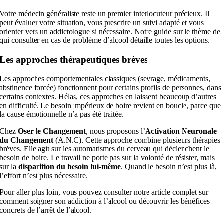
Votre médecin généraliste reste un premier interlocuteur précieux. Il
peut évaluer votre situation, vous prescrire un suivi adapté et vous
orienter vers un addictologue si nécessaire. Notre guide sur le thème de
qui consulter en cas de problème d’alcool détaille toutes les options.
Les approches thérapeutiques brèves
Les approches comportementales classiques (sevrage, médicaments,
abstinence forcée) fonctionnent pour certains profils de personnes, dan
certains contextes. Hélas, ces approches en laissent beaucoup d’autres
en difficulté. Le besoin impérieux de boire revient en boucle, parce que
la cause émotionnelle n’a pas été traitée.
Chez
Oser le Changement
, nous proposons l’
Activation Neuronale
du Changement
(A.N.C). Cette approche combine plusieurs thérapies
brèves. Elle agit sur les automatismes du cerveau qui déclenchent le
besoin de boire. Le travail ne porte pas sur la volonté de résister, mais
sur la
disparition du besoin lui-même
. Quand le besoin n’est plus là,
l’effort n’est plus nécessaire.
Pour aller plus loin, vous pouvez consulter notre article complet sur
comment soigner son addiction à l’alcool ou découvrir les bénéfices
concrets de l’arrêt de l’alcool.