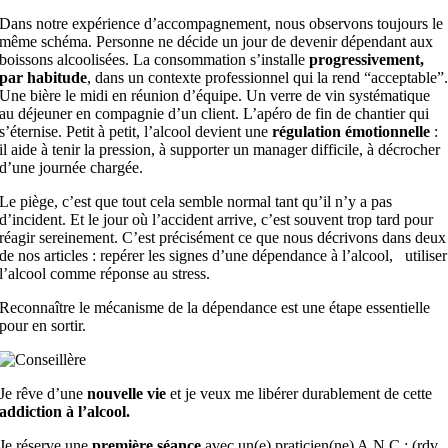
Dans notre expérience d’accompagnement, nous observons toujours le
même schéma. Personne ne décide un jour de devenir dépendant aux
boissons alcoolisées. La consommation s’installe
progressivement,
par habitude
, dans un contexte professionnel qui la rend “acceptable”
Une bière le midi en réunion d’équipe. Un verre de vin systématique
au déjeuner en compagnie d’un client. L’apéro de fin de chantier qui
s’éternise. Petit à petit, l’alcool devient une
régulation émotionnelle
:
il aide à tenir la pression, à supporter un manager difficile, à décrocher
d’une journée chargée.
Le piège, c’est que tout cela semble normal tant qu’il n’y a pas
d’incident. Et le jour où l’accident arrive, c’est souvent trop tard pour
réagir sereinement. C’est précisément ce que nous décrivons dans deux
de nos articles : repérer les signes d’une dépendance à l’alcool, utiliser
l’alcool comme réponse au stress.
Reconnaître le mécanisme de la dépendance est une étape essentielle
pour en sortir.
Je rêve d’une
nouvelle vie
et je veux me libérer durablement de cette
addiction à l’alcool.
Je réserve une
première séance
avec un(e) praticien(ne) A.N.C : (rdv