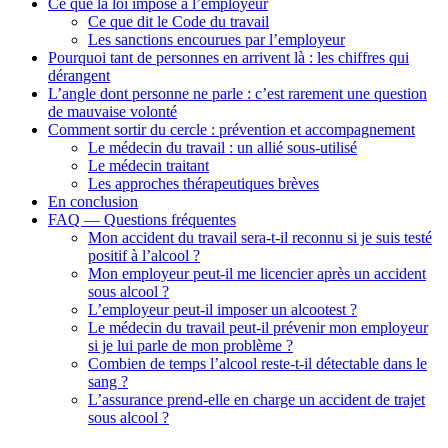
Ce que la loi impose à l’employeur
Ce que dit le Code du travail
Les sanctions encourues par l’employeur
Pourquoi tant de personnes en arrivent là : les chiffres qui
dérangent
L’angle dont personne ne parle : c’est rarement une question
de mauvaise volonté
Comment sortir du cercle : prévention et accompagnement
Le médecin du travail : un allié sous-utilisé
Le médecin traitant
Les approches thérapeutiques brèves
En conclusion
FAQ — Questions fréquentes
Mon accident du travail sera-t-il reconnu si je suis testé
positif à l’alcool ?
Mon employeur peut-il me licencier après un accident
sous alcool ?
L’employeur peut-il imposer un alcootest ?
Le médecin du travail peut-il prévenir mon employeur
si je lui parle de mon problème ?
Combien de temps l’alcool reste-t-il détectable dans le
sang ?
L’assurance prend-elle en charge un accident de trajet
sous alcool ?