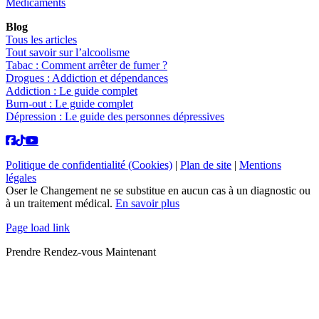
Médicaments
Blog
Tous les articles
Tout savoir sur l’alcoolisme
Tabac : Comment arrêter de fumer ?
Drogues : Addiction et dépendances
Addiction : Le guide complet
Burn-out : Le guide complet
Dépression : Le guide des personnes dépressives
Politique de confidentialité (Cookies)
|
Plan de site
|
Mentions
légales
Oser le Changement ne se substitue en aucun cas à un diagnostic ou
à un traitement médical.
En savoir plus
Page load link
Prendre Rendez-vous Maintenant