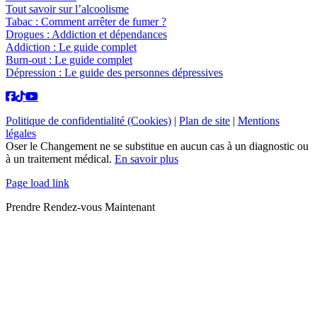
Tout savoir sur l’alcoolisme
Tabac : Comment arrêter de fumer ?
Drogues : Addiction et dépendances
Addiction : Le guide complet
Burn-out : Le guide complet
Dépression : Le guide des personnes dépressives
Politique de confidentialité (Cookies)
|
Plan de site
|
Mentions
légales
Oser le Changement ne se substitue en aucun cas à un diagnostic ou
à un traitement médical.
En savoir plus
Page load link
Prendre Rendez-vous Maintenant