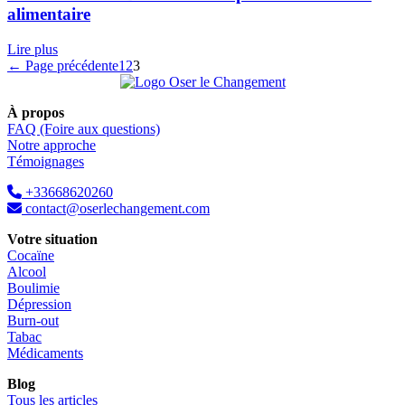
alimentaire
Lire plus
← Page précédente
1
2
3
À propos
FAQ (Foire aux questions)
Notre approche
Témoignages
+33668620260
contact@oserlechangement.com
Votre situation
Cocaïne
Alcool
Boulimie
Dépression
Burn-out
Tabac
Médicaments
Blog
Tous les articles