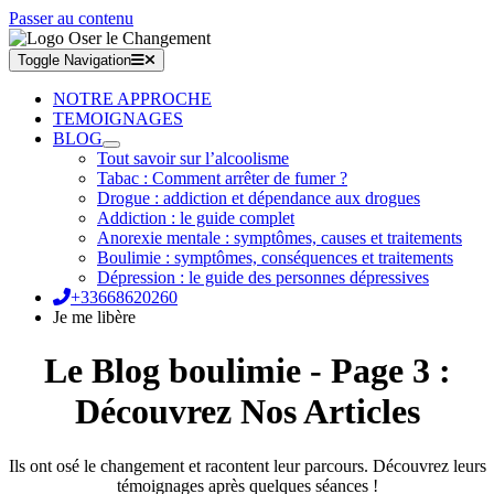
Passer au contenu
Toggle Navigation
NOTRE APPROCHE
TEMOIGNAGES
BLOG
Tout savoir sur l’alcoolisme
Tabac : Comment arrêter de fumer ?
Drogue : addiction et dépendance aux drogues
Addiction : le guide complet
Anorexie mentale : symptômes, causes et traitements
Boulimie : symptômes, conséquences et traitements
Dépression : le guide des personnes dépressives
+33668620260
Je me libère
Le Blog boulimie - Page 3 :
Découvrez Nos Articles
Ils ont osé le changement et racontent leur parcours. Découvrez leurs
témoignages après quelques séances !