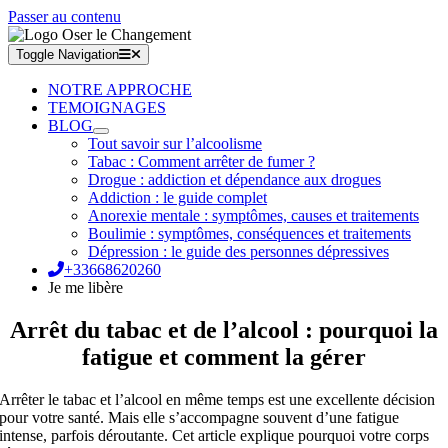
Passer au contenu
Toggle Navigation
NOTRE APPROCHE
TEMOIGNAGES
BLOG
Tout savoir sur l’alcoolisme
Tabac : Comment arrêter de fumer ?
Drogue : addiction et dépendance aux drogues
Addiction : le guide complet
Anorexie mentale : symptômes, causes et traitements
Boulimie : symptômes, conséquences et traitements
Dépression : le guide des personnes dépressives
+33668620260
Je me libère
Arrêt du tabac et de l’alcool : pourquoi la
fatigue et comment la gérer
Arrêter le tabac et l’alcool en même temps est une excellente décision
pour votre santé. Mais elle s’accompagne souvent d’une fatigue
intense, parfois déroutante. Cet article explique pourquoi votre corps