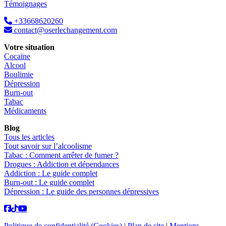
Témoignages
+33668620260
contact@oserlechangement.com
Votre situation
Cocaïne
Alcool
Boulimie
Dépression
Burn-out
Tabac
Médicaments
Blog
Tous les articles
Tout savoir sur l’alcoolisme
Tabac : Comment arrêter de fumer ?
Drogues : Addiction et dépendances
Addiction : Le guide complet
Burn-out : Le guide complet
Dépression : Le guide des personnes dépressives
Politique de confidentialité (Cookies)
|
Plan de site
|
Mentions