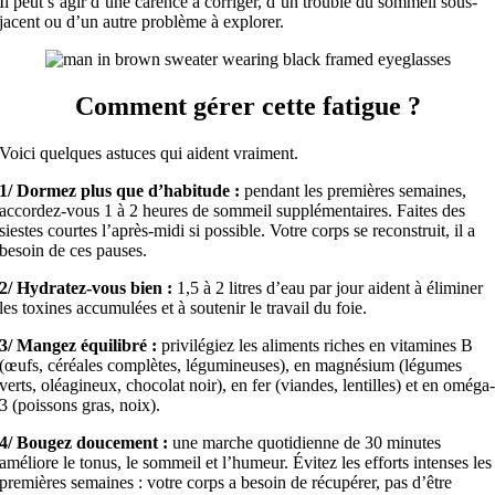
Il peut s’agir d’une carence à corriger, d’un trouble du sommeil sous-
jacent ou d’un autre problème à explorer.
Comment gérer cette fatigue ?
Voici quelques astuces qui aident vraiment.
1/ Dormez plus que d’habitude :
pendant les premières semaines,
accordez-vous 1 à 2 heures de sommeil supplémentaires. Faites des
siestes courtes l’après-midi si possible. Votre corps se reconstruit, il a
besoin de ces pauses.
2/ Hydratez-vous bien :
1,5 à 2 litres d’eau par jour aident à éliminer
les toxines accumulées et à soutenir le travail du foie.
3/ Mangez équilibré :
privilégiez les aliments riches en vitamines B
(œufs, céréales complètes, légumineuses), en magnésium (légumes
verts, oléagineux, chocolat noir), en fer (viandes, lentilles) et en oméga
3 (poissons gras, noix).
4/ Bougez doucement :
une marche quotidienne de 30 minutes
améliore le tonus, le sommeil et l’humeur. Évitez les efforts intenses les
premières semaines : votre corps a besoin de récupérer, pas d’être