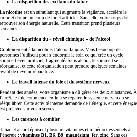
La disparition des excitants du tabac
La
nicotine
est un stimulant qui augmente la vigilance, accélère le
cœur et donne un coup de fouet artificiel. Sans elle, votre corps doit
retrouver son énergie naturelle. Cette transition prend plusieurs
semaines.
La disparition du « réveil chimique » de l’alcool
Contrairement à la nicotine, l’alcool fatigue. Mais beaucoup de
personnes l’utilisent pour s’endormir le soir, ce qui crée un cycle
sommeil-éveil artificiel, fragmenté. Sans alcool, le sommeil se
réorganise, et cette réorganisation peut prendre quelques semaines
avant de devenir réparatrice.
Le travail intense du foie et du système nerveux
Pendant des années, votre organisme a dû gérer ces deux substances. 
l’arrêt, le foie commence enfin à se réparer, le système nerveux à se
rééquilibrer. Cette activité interne demande de l’énergie, et cette énergi
est prélevée sur vos réserves.
Les carences à combler
Tabac et alcool épuisent plusieurs vitamines et minéraux essentiels à
l’énergie :
vitamines B1, B6, B9
,
magnésium
,
fer
,
zinc
. Sans ces