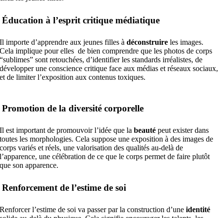
Éducation à l’esprit critique médiatique
Il importe d’apprendre aux jeunes filles à
déconstruire
les images.
Cela implique pour elles de bien comprendre que les photos de corps
“sublimes” sont retouchées, d’identifier les standards irréalistes, de
développer une conscience critique face aux médias et réseaux sociaux
et de limiter l’exposition aux contenus toxiques.
Promotion de la diversité corporelle
Il est important de promouvoir l’idée que la
beauté
peut exister dans
toutes les morphologies. Cela suppose une exposition à des images de
corps variés et réels, une valorisation des qualités au-delà de
l’apparence, une célébration de ce que le corps permet de faire plutôt
que son apparence.
Renforcement de l’estime de soi
Renforcer l’estime de soi va passer par la construction d’une
identité