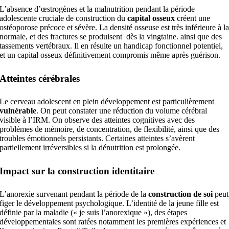
L’absence d’œstrogènes et la malnutrition pendant la période
adolescente cruciale de construction du
capital osseux
créent une
ostéoporose précoce et sévère. La densité osseuse est très inférieure à l
normale, et des fractures se produisent dès la vingtaine. ainsi que des
tassements vertébraux. Il en résulte un handicap fonctionnel potentiel,
et un capital osseux définitivement compromis même après guérison.
Atteintes cérébrales
Le cerveau adolescent en plein développement est particulièrement
vulnérable
. On peut constater une réduction du volume cérébral
visible à l’IRM. On observe des atteintes cognitives avec des
problèmes de mémoire, de concentration, de flexibilité, ainsi que des
troubles émotionnels persistants. Certaines atteintes s’avèrent
partiellement irréversibles si la dénutrition est prolongée.
Impact sur la construction identitaire
L’anorexie survenant pendant la période de la
construction de soi
peut
figer le développement psychologique. L’identité de la jeune fille est
définie par la maladie (« je suis l’anorexique »), des étapes
développementales sont ratées notamment les premières expériences et