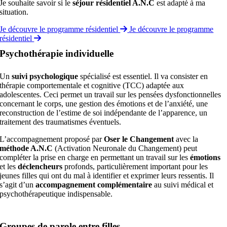
Je souhaite savoir si le
séjour résidentiel A.N.C
est adapté à ma
situation.
Je découvre le programme résidentiel
Je découvre le programme
résidentiel
Psychothérapie individuelle
Un
suivi psychologique
spécialisé est essentiel. Il va consister en
thérapie comportementale et cognitive (TCC) adaptée aux
adolescentes. Ceci permet un travail sur les pensées dysfonctionnelles
concernant le corps, une gestion des émotions et de l’anxiété, une
reconstruction de l’estime de soi indépendante de l’apparence, un
traitement des traumatismes éventuels.
L’accompagnement proposé par
Oser le Changement
avec la
méthode A.N.C
(Activation Neuronale du Changement) peut
compléter la prise en charge en permettant un travail sur les
émotions
et les
déclencheurs
profonds, particulièrement important pour les
jeunes filles qui ont du mal à identifier et exprimer leurs ressentis. Il
s’agit d’un
accompagnement complémentaire
au suivi médical et
psychothérapeutique indispensable.
Groupes de parole entre filles