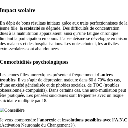
Impact scolaire
En dépit de bons résultats initiaux grâce aux traits perfectionnistes de la
jeune fille, la
scolarité
se dégrade. Des difficultés de concentration
dues à la malnutrition apparaissent ainsi qu’une fatigue chronique
limitant la participation en cours. L’absentéisme se développe en raison
des malaises et des hospitalisations. Les notes chutent, les activités
extra-scolaires sont abandonnées
Comorbidités psychologiques
Les jeunes filles anorexiques présentent fréquemment d’
autres
troubles
. Il va s’agir de dépression majeure dans 60 à 70% des cas,
d’une anxiété généralisée et de phobies sociales, de TOC (troubles
obsessionnels-compulsifs). Dans certains cas, une auto-mutilation peut
être pratiquée. Les pensées suicidaires sont fréquentes avec un risque
suicidaire multiplié par 18.
Je veux comprendre l’
anorexie
et les
solutions possibles avec l’A.N.C
(Activation Neuronale du Changement®).