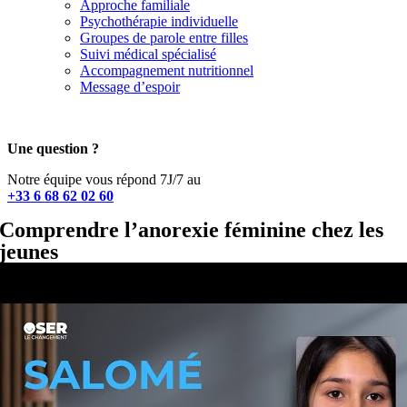
Approche familiale
Psychothérapie individuelle
Groupes de parole entre filles
Suivi médical spécialisé
Accompagnement nutritionnel
Message d’espoir
Une question ?
Notre équipe vous répond 7J/7 au
+33 6 68 62 02 60
Comprendre l’anorexie féminine chez les
jeunes