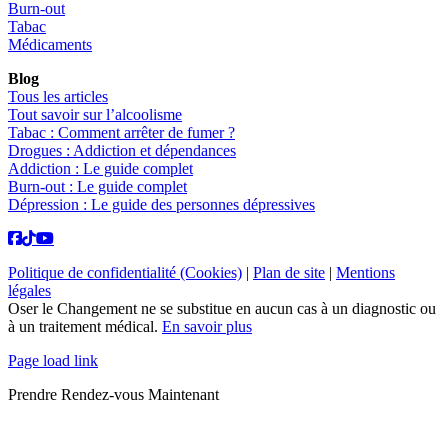
Burn-out
Tabac
Médicaments
Blog
Tous les articles
Tout savoir sur l’alcoolisme
Tabac : Comment arrêter de fumer ?
Drogues : Addiction et dépendances
Addiction : Le guide complet
Burn-out : Le guide complet
Dépression : Le guide des personnes dépressives
Politique de confidentialité (Cookies)
|
Plan de site
|
Mentions
légales
Oser le Changement ne se substitue en aucun cas à un diagnostic ou
à un traitement médical.
En savoir plus
Page load link
Prendre Rendez-vous Maintenant