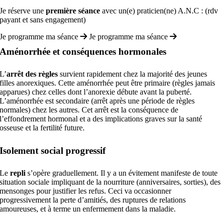
Je réserve une
première séance
avec un(e) praticien(ne) A.N.C : (rdv
payant et sans engagement)
Je programme ma séance
Je programme ma séance
Aménorrhée et conséquences hormonales
L’
arrêt des règles
survient rapidement chez la majorité des jeunes
filles anorexiques. Cette aménorrhée peut être primaire (règles jamais
apparues) chez celles dont l’anorexie débute avant la puberté.
L’aménorrhée est secondaire (arrêt après une période de règles
normales) chez les autres. Cet arrêt est la conséquence de
l’effondrement hormonal et a des implications graves sur la santé
osseuse et la fertilité future.
Isolement social progressif
Le
repli
s’opère graduellement. Il y a un évitement manifeste de toute
situation sociale impliquant de la nourriture (anniversaires, sorties), des
mensonges pour justifier les refus. Ceci va occasionner
progressivement la perte d’amitiés, des ruptures de relations
amoureuses, et à terme un enfermement dans la maladie.