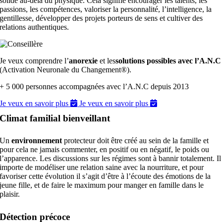
solide au-delà du physique. Cela signifie encourager les talents, les
passions, les compétences, valoriser la personnalité, l’intelligence, la
gentillesse, développer des projets porteurs de sens et cultiver des
relations authentiques.
Je veux comprendre l’
anorexie
et les
solutions possibles avec l’A.N.C
(Activation Neuronale du Changement®).
+ 5 000 personnes accompagnées avec l’A.N.C depuis 2013
Je veux en savoir plus
Je veux en savoir plus
Climat familial bienveillant
Un
environnement
protecteur doit être créé au sein de la famille et
pour cela ne jamais commenter, en positif ou en négatif, le poids ou
l’apparence. Les discussions sur les régimes sont à bannir totalement. Il
importe de modéliser une relation saine avec la nourriture, et pour
favoriser cette évolution il s’agit d’être à l’écoute des émotions de la
jeune fille, et de faire le maximum pour manger en famille dans le
plaisir.
Détection précoce