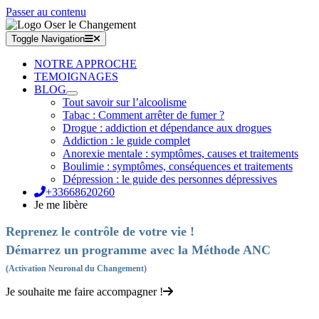
Passer au contenu
Toggle Navigation
NOTRE APPROCHE
TEMOIGNAGES
BLOG
Tout savoir sur l’alcoolisme
Tabac : Comment arrêter de fumer ?
Drogue : addiction et dépendance aux drogues
Addiction : le guide complet
Anorexie mentale : symptômes, causes et traitements
Boulimie : symptômes, conséquences et traitements
Dépression : le guide des personnes dépressives
+33668620260
Je me libère
Reprenez le contrôle de votre vie !
Démarrez un programme avec la Méthode ANC
(Activation Neuronal du Changement)
Je souhaite me faire accompagner !