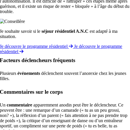
l’autonomisation. Il est difficile de « rattraper » ces étapes même après
guérison, et il existe un risque de rester « bloquée » à l’âge du début du
trouble.
Je souhaite savoir si le
séjour résidentiel A.N.C
est adapté à ma
situation.
Je découvre le programme résidentiel
Je découvre le programme
résidentiel
Facteurs déclencheurs fréquents
Plusieurs
événements
déclenchent souvent l’anorexie chez les jeunes
filles.
Commentaires sur le corps
Un
commentaire
apparemment anodin peut être le déclencheur. Ce
peuvent être : une remarque d’un camarade (« tu as un peu grossi,
non? »), la réflexion d’un parent (« fais attention à ne pas prendre trop
de poids »), la critique d’un enseignant de danse ou d’un entraîneur
sportif, un compliment sur une perte de poids (« tu es belle, tu as