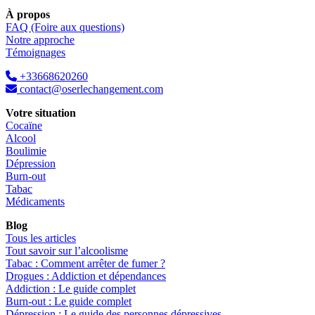
À propos
FAQ (Foire aux questions)
Notre approche
Témoignages
+33668620260
contact@oserlechangement.com
Votre situation
Cocaïne
Alcool
Boulimie
Dépression
Burn-out
Tabac
Médicaments
Blog
Tous les articles
Tout savoir sur l’alcoolisme
Tabac : Comment arrêter de fumer ?
Drogues : Addiction et dépendances
Addiction : Le guide complet
Burn-out : Le guide complet
Dépression : Le guide des personnes dépressives