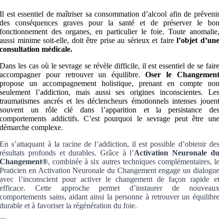
Il est essentiel de maîtriser sa consommation d’alcool afin de préveni
des conséquences graves pour la santé et de préserver le bo
fonctionnement des organes, en particulier le foie. Toute anomalie
aussi minime soit-elle, doit être prise au sérieux et faire
l’objet d’un
consultation médicale.
Dans les cas où le sevrage se révèle difficile, il est essentiel de se fair
accompagner pour retrouver un équilibre.
Oser le Changemen
propose un accompagnement holistique, prenant en compte no
seulement l’addiction, mais aussi ses origines inconscientes. Le
traumatismes ancrés et les déclencheurs émotionnels intenses jouen
souvent un rôle clé dans l’apparition et la persistance de
comportements addictifs. C’est pourquoi le sevrage peut être un
démarche complexe.
En s’attaquant à la racine de l’addiction, il est possible d’obtenir de
résultats profonds et durables. Grâce à l’
Activation Neuronale d
Changement
®
, combinée à six autres techniques complémentaires, l
Praticien en Activation Neuronale du Changement engage un dialogu
avec l’inconscient pour activer le changement de façon rapide e
efficace. Cette approche permet d’instaurer de nouveau
comportements sains, aidant ainsi la personne à retrouver un équilibr
durable et à favoriser la régénération du foie.