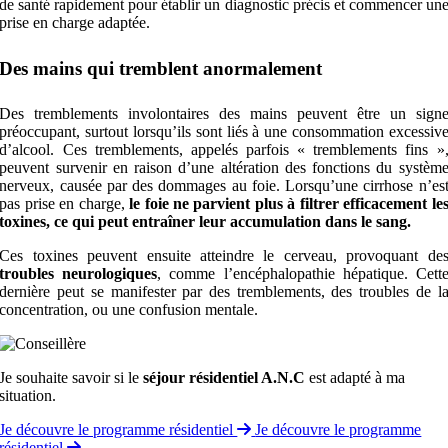
de santé rapidement pour établir un diagnostic précis et commencer un
prise en charge adaptée.
Des mains qui tremblent anormalement
Des tremblements involontaires des mains peuvent être un sign
préoccupant, surtout lorsqu’ils sont liés à une consommation excessiv
d’alcool. Ces tremblements, appelés parfois « tremblements fins »
peuvent survenir en raison d’une altération des fonctions du systèm
nerveux, causée par des dommages au foie. Lorsqu’une cirrhose n’es
pas prise en charge,
le foie ne parvient plus à filtrer efficacement le
toxines, ce qui peut entraîner leur accumulation dans le sang.
Ces toxines peuvent ensuite atteindre le cerveau, provoquant de
troubles neurologiques
, comme l’encéphalopathie hépatique. Cett
dernière peut se manifester par des tremblements, des troubles de l
concentration, ou une confusion mentale.
Je souhaite savoir si le
séjour résidentiel A.N.C
est adapté à ma
situation.
Je découvre le programme résidentiel
Je découvre le programme
résidentiel