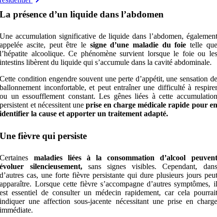
La présence d’un liquide dans l’abdomen
Une accumulation significative de liquide dans l’abdomen, égalemen
appelée ascite, peut être le
signe d’une maladie du foie
telle qu
l’hépatite alcoolique. Ce phénomène survient lorsque le foie ou le
intestins libèrent du liquide qui s’accumule dans la cavité abdominale.
Cette condition engendre souvent une perte d’appétit, une sensation d
ballonnement inconfortable, et peut entraîner une difficulté à respire
ou un essoufflement constant. Les gênes liées à cette accumulatio
persistent et nécessitent une
prise en charge médicale rapide pour e
identifier la cause et apporter un traitement adapté.
Une fièvre qui persiste
Certaines
maladies liées à la consommation d’alcool peuven
évoluer silencieusement,
sans signes visibles. Cependant, dan
d’autres cas, une forte fièvre persistante qui dure plusieurs jours peu
apparaître. Lorsque cette fièvre s’accompagne d’autres symptômes, i
est essentiel de consulter un médecin rapidement, car cela pourrai
indiquer une affection sous-jacente nécessitant une prise en charg
immédiate.