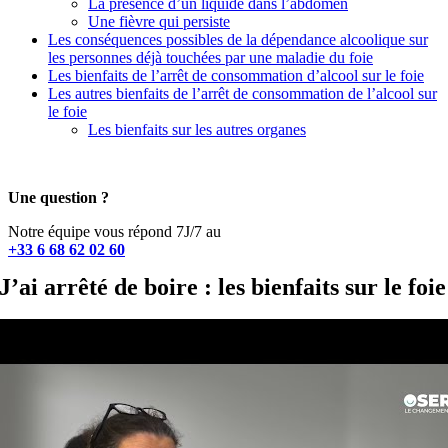
La présence d’un liquide dans l’abdomen
Une fièvre qui persiste
Les conséquences possibles de la dépendance alcoolique sur
les personnes déjà touchées par une maladie du foie
Les bienfaits de l’arrêt de consommation d’alcool sur le foie
Les autres bienfaits de l’arrêt de consommation de l’alcool sur
le foie
Les bienfaits sur les autres organes
Une question ?
Notre équipe vous répond 7J/7 au
+33 6 68 62 02 60
J’ai arrêté de boire : les bienfaits sur le foie