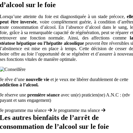
d’alcool sur le foie
Lorsqu’une atteinte du foie est diagnostiquée à un stade précoce,
ell
peut être inversée
, voire complètement guérie, à condition d’arrête
toute consommation d’alcool. En l’absence d’alcool dans le sang, l
foie, grâce à sa remarquable capacité de régénération, peut se réparer e
retrouver une fonction normale. Ainsi, des affections comme
l
stéatose hépatique ou l’hépatite alcoolique
peuvent être réversibles s
l’abstinence est mise en place à temps. Cette décision de cesser d
boire offre au foie l’opportunité de se régénérer et d’assurer à nouvea
ses fonctions vitales de manière optimale.
Je rêve d’une
nouvelle vie
et je veux me libérer durablement de cette
addiction à l’alcool.
Je réserve une
première séance
avec un(e) praticien(ne) A.N.C : (rdv
payant et sans engagement)
Je programme ma séance
Je programme ma séance
Les autres bienfaits de l’arrêt de
consommation de l’alcool sur le foie