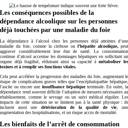
Les conséquences possibles de la
dépendance alcoolique sur les personnes
déjà touchées par une maladie du foie
La dépendance à l’alcool chez les personnes déjà atteintes d’un
maladie du foie, comme la cirrhose ou
l’hépatite alcoolique,
peu
aggraver considérablement leur état de santé. La consommatio
continue d’alcool accentue les dommages hépatiques en sollicitant u
organe déjà fragilisé, réduisant ainsi sa capacité à
métaboliser le
toxines et à remplir ses fonctions vitales.
Cela peut accélérer la progression des maladies du foie, augmentant l
risque de complications graves telles que l’encéphalopathie hépatique
l’ascite ou encore une
insuffisance hépatique
terminale. En outre, l
dépendance rend souvent difficile l’adoption de mesures nécessaires a
rétablissement, comme le sevrage ou un suivi médical régulier. Le
impacts de cette situation ne se limitent pas à la santé physique : il
incluent aussi une
détérioration de la qualité de vie
, un
augmentation des hospitalisations, et un risque accru de mortalité.
Les bienfaits de l’arrêt de consommation