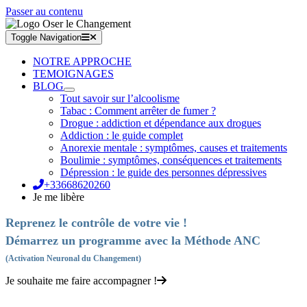
Passer au contenu
Toggle Navigation
NOTRE APPROCHE
TEMOIGNAGES
BLOG
Tout savoir sur l’alcoolisme
Tabac : Comment arrêter de fumer ?
Drogue : addiction et dépendance aux drogues
Addiction : le guide complet
Anorexie mentale : symptômes, causes et traitements
Boulimie : symptômes, conséquences et traitements
Dépression : le guide des personnes dépressives
+33668620260
Je me libère
Reprenez le contrôle de votre vie !
Démarrez un programme avec la Méthode ANC
(Activation Neuronal du Changement)
Je souhaite me faire accompagner !