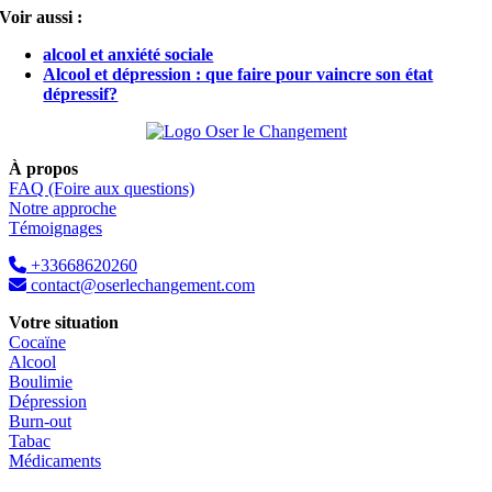
Voir aussi :
alcool et anxiété sociale
Alcool et dépression : que faire pour vaincre son état
dépressif?
À propos
FAQ (Foire aux questions)
Notre approche
Témoignages
+33668620260
contact@oserlechangement.com
Votre situation
Cocaïne
Alcool
Boulimie
Dépression
Burn-out
Tabac
Médicaments