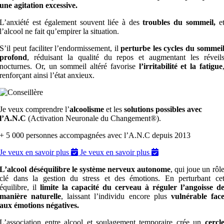
une agitation excessive.
L’anxiété est également souvent liée à des
troubles du sommeil,
e
l’alcool ne fait qu’empirer la situation.
S’il peut faciliter l’endormissement, il
perturbe les cycles du sommei
profond
, réduisant la qualité du repos et augmentant les réveil
nocturnes. Or, un sommeil altéré favorise
l’irritabilité et la fatigue
renforçant ainsi l’état anxieux.
Je veux comprendre l’
alcoolisme
et les
solutions possibles avec
l’A.N.C
(Activation Neuronale du Changement®).
+ 5 000 personnes accompagnées avec l’A.N.C depuis 2013
Je veux en savoir plus
Je veux en savoir plus
L’alcool déséquilibre le système nerveux autonome
, qui joue un rôl
clé dans la gestion du stress et des émotions. En perturbant ce
équilibre, il
limite la capacité du cerveau à réguler l’angoisse d
manière naturelle
, laissant l’individu encore plus
vulnérable fac
aux émotions négatives.
L’association entre alcool et soulagement temporaire crée un
cercl