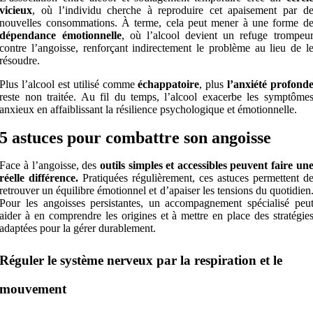
vicieux
, où l’individu cherche à reproduire cet apaisement par d
nouvelles consommations. À terme, cela peut mener à une forme d
dépendance émotionnelle
, où l’alcool devient un refuge trompeu
contre l’angoisse, renforçant indirectement le problème au lieu de l
résoudre.
Plus l’alcool est utilisé comme
échappatoire
, plus
l’anxiété profond
reste non traitée. Au fil du temps, l’alcool exacerbe les symptôme
anxieux en affaiblissant la résilience psychologique et émotionnelle.
5 astuces pour combattre son angoisse
Face à l’angoisse, des
outils simples et accessibles peuvent faire un
réelle différence.
Pratiquées régulièrement, ces astuces permettent d
retrouver un équilibre émotionnel et d’apaiser les tensions du quotidien
Pour les angoisses persistantes, un accompagnement spécialisé peu
aider à en comprendre les origines et à mettre en place des stratégie
adaptées pour la gérer durablement.
Réguler le système nerveux par la respiration et le
mouvement