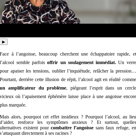
▶
Face à l’angoisse, beaucoup cherchent une échappatoire rapide, e
l’alcool semble parfois
offrir un soulagement immédiat.
Un verr
pour apaiser les tensions, oublier l’inquiétude, relâcher la pression
Pourtant, derrière cette illusion de répit, l’alcool agit en réalité comm
un amplificateur du problème
, piégeant l’esprit dans un cercl
vicieux où l’apaisement éphémère laisse place à une angoisse encor
plus marquée.
Mais alors, pourquoi cet effet insidieux ? Pourquoi l’alcool, au lie
d’aider, renforce les symptômes anxieux ? Et surtout, quelle
alternatives existent pour
combattre l’angoisse
sans faux refuge, e
s’attaquant directement à ses racines ?