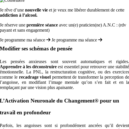
Je rêve d’une
nouvelle vie
et je veux me libérer durablement de cette
addiction à l’alcool.
Je réserve une
première séance
avec un(e) praticien(ne) A.N.C : (rdv
payant et sans engagement)
Je programme ma séance
Je programme ma séance
Modifier ses schémas de pensée
Les pensées anxieuses sont souvent automatiques et rigides
Apprendre à les déconstruire
est essentiel pour retrouver une stabilit
émotionnelle. La PNL, la restructuration cognitive, ou des exercice
comme le
recadrage visuel
permettent de transformer la perception d
l’angoisse, en modifiant l’image mentale qu’on s’en fait et en l
remplaçant par une vision plus apaisante.
L’Activation Neuronale du Changement® pour un
travail en profondeur
Parfois, les angoisses sont si profondément ancrées qu’il devien