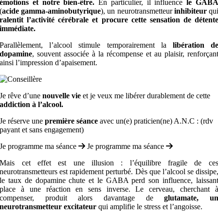
émotions et notre bien-être.
En particulier, il influence
le GAB
(
acide gamma-aminobutyrique
), un neurotransmetteur
inhibiteur
qu
ralentit l’activité cérébrale et procure cette sensation de détent
immédiate.
Parallèlement, l’alcool stimule temporairement la
libération d
dopamine
, souvent associée à la récompense et au plaisir, renforçan
ainsi l’impression d’apaisement.
Je rêve d’une
nouvelle vie
et je veux me libérer durablement de cette
addiction à l’alcool.
Je réserve une
première séance
avec un(e) praticien(ne) A.N.C : (rdv
payant et sans engagement)
Je programme ma séance
Je programme ma séance
Mais cet effet est une illusion : l’équilibre fragile de ce
neurotransmetteurs est rapidement perturbé. Dès que l’alcool se dissipe
le taux de dopamine chute et le GABA perd son influence, laissan
place à une réaction en sens inverse. Le cerveau, cherchant 
compenser, produit alors davantage de
glutamate, u
neurotransmetteur excitateur
qui amplifie le stress et l’angoisse.