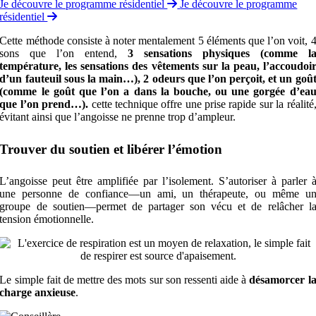
Je découvre le programme résidentiel
Je découvre le programme
résidentiel
Cette méthode consiste à noter mentalement 5 éléments que l’on voit, 
sons que l’on entend,
3 sensations physiques (comme l
température, les sensations des vêtements sur la peau, l’accoudoi
d’un fauteuil sous la main…), 2 odeurs que l’on perçoit, et un goû
(comme le goût que l’on a dans la bouche, ou une gorgée d’ea
que l’on prend…).
cette technique offre une prise rapide sur la réalité
évitant ainsi que l’angoisse ne prenne trop d’ampleur.
Trouver du soutien et libérer l’émotion
L’angoisse peut être amplifiée par l’isolement. S’autoriser à parler 
une personne de confiance—un ami, un thérapeute, ou même u
groupe de soutien—permet de partager son vécu et de relâcher l
tension émotionnelle.
Le simple fait de mettre des mots sur son ressenti aide à
désamorcer l
charge anxieuse
.