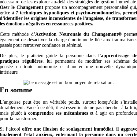
nécessaire de les explorer au-delà des stratégies de gestion immédiate
Oser le Changement
propose un accompagnement personnalisé qui
grâce à
7 techniques hypnotiques et psycho-émotionnelles, perme
d’identifier les origines inconscientes de l’angoisse, de transforme
les émotions négatives en ressources positives.
Cette méthode d’
Activation Neuronale du Changement®
perme
également de désactiver la charge émotionnelle liée aux traumatisme
passés pour retrouver confiance et sérénité.
De plus, le praticien guide la personne dans l’
apprentissage d
pratiques régulières
, lui permettant de modifier ses schémas d
pensée en toute autonomie et d’ancrer une nouvelle dynamiqu
intérieure
En somme
L’angoisse peut être un véritable poids, surtout lorsqu’elle s’install
durablement. Face à ce défi, il est essentiel de ne pas chercher à la fuir
mais plutôt à
comprendre ses mécanismes
et à agir en profondeu
pour la transformer.
Si l’alcool
offre une illusion de soulagement immédiat, il aggrav
finalement l’état anxieux, enfermant la personne dans un cercl