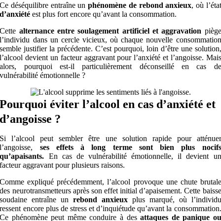
Ce déséquilibre entraîne un
phénomène de rebond anxieux
, où l’éta
d’anxiété
est plus fort encore qu’avant la consommation.
Cette
alternance entre soulagement artificiel et aggravation
pièg
l’individu dans un cercle vicieux, où chaque nouvelle consommatio
semble justifier la précédente. C’est pourquoi, loin d’être une solution
l’alcool devient un facteur aggravant pour l’anxiété et l’angoisse. Mai
alors, pourquoi est-il particulièrement déconseillé en cas d
vulnérabilité émotionnelle ?
Pourquoi éviter l’alcool en cas d’anxiété et
d’angoisse ?
Si l’alcool peut sembler être une solution rapide pour atténue
l’angoisse,
ses effets à long terme sont bien plus nocif
qu’apaisants.
En cas de vulnérabilité émotionnelle, il devient u
facteur aggravant pour plusieurs raisons.
Comme expliqué précédemment, l’alcool provoque une chute brutal
des neurotransmetteurs après son effet initial d’apaisement. Cette baiss
soudaine entraîne un
rebond anxieux
plus marqué, où l’individ
ressent encore plus de stress et d’inquiétude qu’avant la consommation
Ce phénomène peut même conduire à des
attaques de panique o