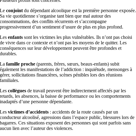
Plusieurs profils sont concernés.
Le
conjoint
du dépendant alcoolique est la première personne exposée
Sa vie quotidienne s’organise tant bien que mal autour des
consommations, des conflits récurrents et s’accompagne
progressivement d’un sentiment d’usure de plus en plus profond.
Les
enfants
sont les victimes les plus vulnérables. Ils n’ont pas choisi
de vivre dans ce contexte et n’ont pas les moyens de le quitter. Les
conséquences sur leur développement peuvent être profondes et
durables.
La
famille proche
(parents, frères, sœurs, beaux-enfants) subit
également les manifestations de l’addiction : inquiétude, mensonges à
gérer, sollicitations financières, scènes pénibles lors des réunions
familiales.
Les
collègues
de travail peuvent être indirectement affectés par les
retards, les absences, la baisse de performance ou les comportements
inadaptés d’une personne dépendante.
Les
victimes d’accidents
: accidents de la route causés par un
conducteur alcoolisé, agressions dans l’espace public, blessures lors de
bagarres. Ces situations exposent des personnes qui sont parfois sans
aucun lien avec l’auteur des violences.