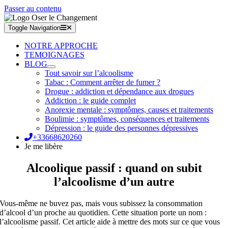
Passer au contenu
Toggle Navigation
NOTRE APPROCHE
TEMOIGNAGES
BLOG
Tout savoir sur l’alcoolisme
Tabac : Comment arrêter de fumer ?
Drogue : addiction et dépendance aux drogues
Addiction : le guide complet
Anorexie mentale : symptômes, causes et traitements
Boulimie : symptômes, conséquences et traitements
Dépression : le guide des personnes dépressives
+33668620260
Je me libère
Alcoolique passif : quand on subit
l’alcoolisme d’un autre
Vous-même ne buvez pas, mais vous subissez la consommation
d’alcool d’un proche au quotidien. Cette situation porte un nom :
l’alcoolisme passif. Cet article aide à mettre des mots sur ce que vous