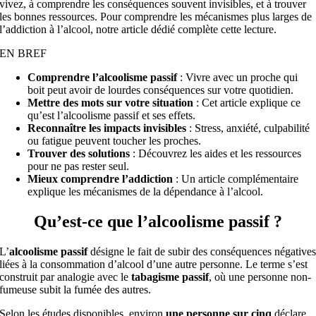
vivez, à comprendre les conséquences souvent invisibles, et à trouver
les bonnes ressources. Pour comprendre les mécanismes plus larges de
l’
addiction à l’alcool
, notre article dédié complète cette lecture.
EN BREF
Comprendre l’alcoolisme passif
: Vivre avec un proche qui
boit peut avoir de lourdes conséquences sur votre quotidien.
Mettre des mots sur votre situation
: Cet article explique ce
qu’est l’alcoolisme passif et ses effets.
Reconnaître les impacts invisibles
: Stress, anxiété, culpabilité
ou fatigue peuvent toucher les proches.
Trouver des solutions
: Découvrez les aides et les ressources
pour ne pas rester seul.
Mieux comprendre l’addiction
: Un article complémentaire
explique les mécanismes de la dépendance à l’alcool.
Qu’est-ce que l’alcoolisme passif ?
L’
alcoolisme passif
désigne le fait de subir des conséquences négative
liées à la consommation d’alcool d’une autre personne. Le terme s’est
construit par analogie avec le
tabagisme passif
, où une personne non-
fumeuse subit la fumée des autres.
Selon les études disponibles, environ
une personne sur cinq
déclare